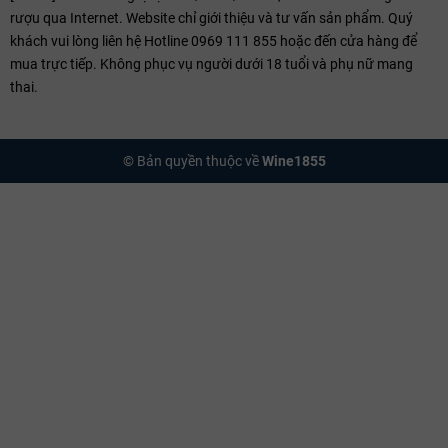
rượu qua Internet. Website chỉ giới thiệu và tư vấn sản phẩm. Quý
khách vui lòng liên hệ Hotline 0969 111 855 hoặc đến cửa hàng để
mua trực tiếp. Không phục vụ người dưới 18 tuổi và phụ nữ mang
thai.
© Bản quyền thuộc về
Wine1855
Những gốc nho Malbec gần một thế kỷ tuổi tại Las Compuertas –
nền tảng tạo nên Cheval des Andes
Hương vị đặc trưng
Thưởng thức một chai Cheval des Andes là hành trình khám phá
những tầng cảm xúc vương giả:
Hương vị:
Sự bùng nổ của quả mâm xôi đen, anh đào chín, ghi
chú thảo mộc tươi, hoa violet xen lẫn nốt hương khói và gia vị
tinh tế. So với nét đậm đà đơn thuần của
rượu vang Chile
,