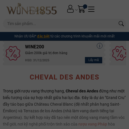
Nhận ƯU ĐÃI*
đặc biệt
từ các chương trình khuyến mãi mới nhất
WINE200
Giảm 200k giá trị đơn hàng
Lấy mã
HSD: 31/12/2025
CHEVAL DES ANDES
Trong giới rượu vang thượng hạng,
Cheval des Andes
đứng như một
biểu tượng của sự hợp nhất giữa hai lục địa. Đây là dự án "Grand Cru"
đầy táo bạo giữa Château Cheval Blanc (đệ nhất phân hạng Saint-
Émilion) và Terrazas de los Andes (nhà làm vang danh tiếng tại
Argentina). Sự kết hợp này đã tạo nên một dòng vang mang tầm vóc
thế giới, nơi kỹ nghệ phối trộn tinh xảo của
rượu vang Pháp
hòa