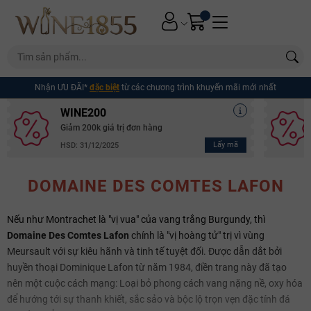
Nhận ƯU ĐÃI*
đặc biệt
từ các chương trình khuyến mãi mới nhất
WINE200
Giảm 200k giá trị đơn hàng
Lấy mã
HSD: 31/12/2025
DOMAINE DES COMTES LAFON
Nếu như Montrachet là "vị vua" của vang trắng Burgundy, thì
Domaine Des Comtes Lafon
chính là "vị hoàng tử" trị vì vùng
Meursault với sự kiêu hãnh và tinh tế tuyệt đối. Được dẫn dắt bởi
huyền thoại Dominique Lafon từ năm 1984, điền trang này đã tạo
nên một cuộc cách mạng: Loại bỏ phong cách vang nặng nề, oxy hóa
để hướng tới sự thanh khiết, sắc sảo và bộc lộ trọn vẹn đặc tính đá