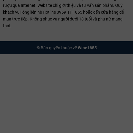
rượu qua Internet. Website chỉ giới thiệu và tư vấn sản phẩm. Quý
khách vui lòng liên hệ Hotline 0969 111 855 hoặc đến cửa hàng để
mua trực tiếp. Không phục vụ người dưới 18 tuổi và phụ nữ mang
thai.
© Bản quyền thuộc về
Wine1855
Le Montrachet Grand Cru – Một trong những thửa ruộng danh giá
nhất thế giới
Trải Nghiệm Vị Giác Với Comtes Lafon
Thưởng thức một chai Comtes Lafon là trải nghiệm một sự bùng nổ
của khứu giác và vị giác:
Cấu trúc:
Rượu mang độ đậm đà đặc trưng của Meursault
nhưng lại có sự cân bằng hoàn hảo nhờ độ axit sắc sảo như
lưỡi dao, tạo nên cảm giác sảng khoái và thanh thoát.
Hương thơm:
Phức hợp giữa hương hoa trắng, hạt dẻ nướng,