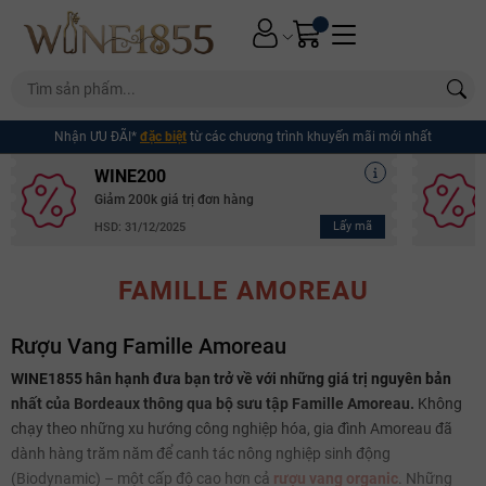
Nhận ƯU ĐÃI*
đặc biệt
từ các chương trình khuyến mãi mới nhất
WINE200
Giảm 200k giá trị đơn hàng
Lấy mã
HSD: 31/12/2025
FAMILLE AMOREAU
Rượu Vang Famille Amoreau
WINE1855 hân hạnh đưa bạn trở về với những giá trị nguyên bản
nhất của Bordeaux thông qua bộ sưu tập Famille Amoreau.
Không
chạy theo những xu hướng công nghiệp hóa, gia đình Amoreau đã
dành hàng trăm năm để canh tác nông nghiệp sinh động
(Biodynamic) – một cấp độ cao hơn cả
rượu vang organic
. Những