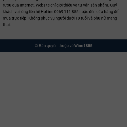
rượu qua Internet. Website chỉ giới thiệu và tư vấn sản phẩm. Quý
khách vui lòng liên hệ Hotline 0969 111 855 hoặc đến cửa hàng để
mua trực tiếp. Không phục vụ người dưới 18 tuổi và phụ nữ mang
thai.
© Bản quyền thuộc về
Wine1855
Quá trình lên men tự nhiên và ủ trong thùng gỗ sồi của Famille
Amoreau
Gợi Ý Thưởng Thức Vang Famille Amoreau
Để cảm nhận trọn vẹn sự phức hợp và chiều sâu của "linh hồn vùng
Bordeaux", chuyên gia tại
WINE1855
khuyên bạn: