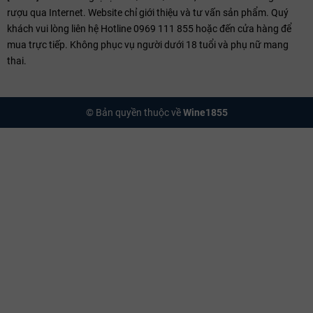
rượu qua Internet. Website chỉ giới thiệu và tư vấn sản phẩm. Quý
Gia đình Janoueix quản lý danh mục điền trang đa dạng với những
khách vui lòng liên hệ Hotline 0969 111 855 hoặc đến cửa hàng để
phong cách riêng biệt:
mua trực tiếp. Không phục vụ người dưới 18 tuổi và phụ nữ mang
thai.
Château Haut-Sarpe
: Biểu tượng của sự thanh lịch, cổ điển tại
Saint-Émilion với khả năng lưu trữ lên đến 30 năm.
Château La Confession
: Một phong cách hiện đại hơn, giàu năng
© Bản quyền thuộc về
Wine1855
lượng và sự phức hợp hương vị mạnh mẽ.
Château La Croix
: Đại diện cho sự mượt mà đặc trưng của đất
sét vùng Pomerol với cấu trúc đầy đặn.
Kỹ thuật Sản xuất
Quy trình chế tác tại Joseph Janoueix bắt đầu từ việc thu hoạch thủ
công hoàn toàn, lựa chọn từng chùm nho ở độ chín phenolic tối ưu.
Nho trải qua quá trình phân loại kép trước khi đưa vào lên men trong
các tank bê tông truyền thống hoặc tank thép không gỉ ở nhiệt độ
kiểm soát 28–30°C. Nhà sản xuất sử dụng hoàn toàn men bản địa để
giữ trọn vẹn đặc trưng vùng.