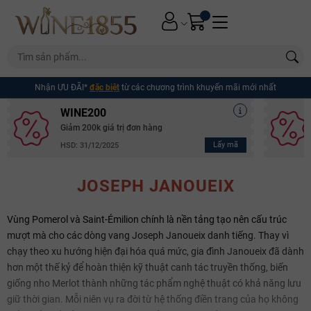
Nhận ƯU ĐÃI*
đặc biệt
từ các chương trình khuyến mãi mới nhất
WINE200
Giảm 200k giá trị đơn hàng
Lấy mã
HSD: 31/12/2025
JOSEPH JANOUEIX
Vùng Pomerol và Saint-Émilion chính là nền tảng tạo nên cấu trúc
mượt mà cho các dòng vang Joseph Janoueix danh tiếng. Thay vì
chạy theo xu hướng hiện đại hóa quá mức, gia đình Janoueix đã dành
hơn một thế kỷ để hoàn thiện kỹ thuật canh tác truyền thống, biến
giống nho Merlot thành những tác phẩm nghệ thuật có khả năng lưu
giữ thời gian. Mỗi niên vụ ra đời từ hệ thống điền trang của họ không