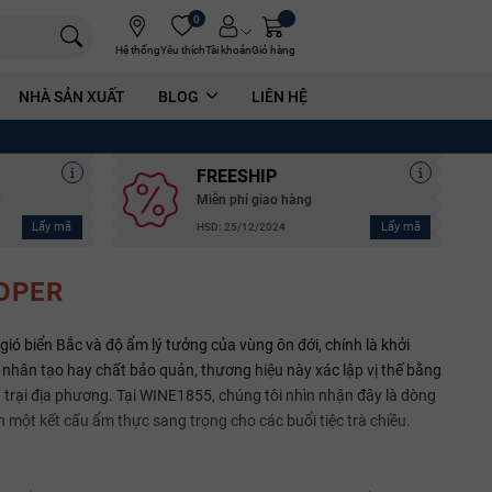
0
Hệ thống
Yêu thích
Tài khoản
Giỏ hàng
NHÀ SẢN XUẤT
BLOG
LIÊN HỆ
FREESHIP
g
Miễn phí giao hàng
Lấy mã
Lấy mã
HSD: 25/12/2024
OPER
gió biển Bắc và độ ẩm lý tưởng của vùng ôn đới, chính là khởi
nhân tạo hay chất bảo quản, thương hiệu này xác lập vị thế bằng
ng trại địa phương. Tại WINE1855, chúng tôi nhìn nhận đây là dòng
một kết cấu ẩm thực sang trọng cho các buổi tiệc trà chiều.