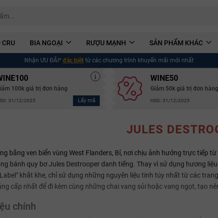
 CRU
BIA NGOẠI
RƯỢU MẠNH
SẢN PHẨM KHÁC
Nhận ƯU ĐÃI*
đặc biệt
từ các chương trình khuyến mãi mới nhất
WINE100
WINE50
iảm 100k giá trị đơn hàng
Giảm 50k giá trị đơn hàn
Lấy mã
SD: 31/12/2025
HSD: 31/12/2025
JULES DESTRO
g bằng ven biển vùng West Flanders, Bỉ, nơi chịu ảnh hưởng trực tiếp từ 
g bánh quy bơ Jules Destrooper danh tiếng. Thay vì sử dụng hương liệu 
an Label" khắt khe, chỉ sử dụng những nguyên liệu tinh túy nhất từ các tra
g cấp nhất để đi kèm cùng những chai vang sủi hoặc vang ngọt, tạo nên 
ệu chính
Mã giảm giá: