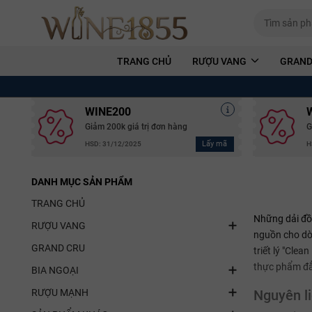
TRANG CHỦ
RƯỢU VANG
GRAND
WINE200
Giảm 200k giá trị đơn hàng
G
Lấy mã
HSD: 31/12/2025
H
DANH MỤC SẢN PHẨM
TRANG CHỦ
Những dải đồn
RƯỢU VANG
nguồn cho dòn
GRAND CRU
triết lý "Cle
thực phẩm đẳn
BIA NGOẠI
RƯỢU MẠNH
Nguyên li