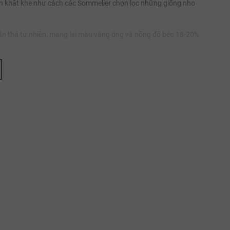
họn khắt khe như cách các Sommelier chọn lọc những giống nho
ăn thả tự nhiên, mang lại màu vàng óng và nồng độ béo 18-20%
hống để giữ lại độ tươi của bột, tạo nên khung cấu trúc vững
 nhân này có hàm lượng tinh dầu cao, mang lại vị béo bùi đối
hường mà còn sở hữu những chứng nhận danh giá:
Bỉ — cấp bậc cao nhất về uy tín và chất lượng tại quốc gia này,
n mỹ.
, bảo chứng cho sự minh bạch trong nguồn gốc nguyên liệu và
n bao bì hộp thiếc có thể hoàn toàn yên tâm về một trải nghiệm ẩm