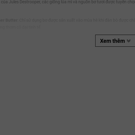
i của Jules Destrooper, các giống lúa mì và nguồn bơ tươi được tuyển c
.
Ngày hết hạn:
r Butter
: Chỉ sử dụng bơ được sản xuất vào mùa hè khi đàn bò được ch
Điều kiện:
g thơm cỏ dại tinh tế.
landers
: Giống lúa mì địa phương được xay xát theo phương pháp truyền t
Xem thêm
 bánh quy.
n Valencia
: Tuyển chọn từ những điền trang tại Tây Ban Nha, giống hạnh
n hảo với độ ngọt của đường nâu.
 phân hạng
 Jules Destrooper không chỉ tuân thủ các quy định thực phẩm thông t
 to the Belgian Royal Household
: Chứng chỉ Nhà cung cấp cho Hoàng gia 
cho những thương hiệu có lịch sử và quy chuẩn sản xuất đạt đến độ hoà
 Standard
: Chứng nhận tiêu chuẩn thực phẩm quốc tế ở mức độ cao nhất
 đóng gói khép kín. Người tiêu dùng khi nhìn thấy huy hiệu Hoàng gia trê
 phục vụ tại các cung điện và yến tiệc ngoại giao.