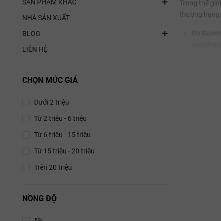
SẢN PHẨM KHÁC
Trong thế giớ
thượng hạng
NHÀ SẢN XUẤT
Bơ Summe
BLOG
cùng hươn
LIÊN HỆ
Lúa mì F
chắc cho
CHỌN MỨC GIÁ
Hạnh nhâ
Dưới 2 triệu
trọng hoà
Từ 2 triệu - 6 triệu
Hệ thống
Từ 6 triệu - 15 triệu
Sản phẩm của
Từ 15 triệu - 20 triệu
Purveyor
Trên 20 triệu
chỉ dành 
IFS Food
NỒNG ĐỘ
quy trình
thực được
5%