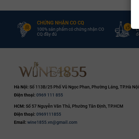
khi Almond Th
3L
13.8%
lại quá nhiều
4.5L
14%
Mùi hương
CHỨNG NHẬN CO CQ
Đ
5L
14.1%
Hệ thống hươn
100% sản phẩm có chứng nhận CO
L
6L
CQ đầy đủ
đổ
14.2%
Tầng 1 P
9L
14.5%
Tầng 2 S
12L
14.7%
Tầng 3 Te
14.8%
15%
Vị giác (P
Cấu trúc bánh
15.5%
Hà Nội:
Số 113B/25 Phố Vũ Ngọc Phan, Phường Láng, TP.Hà Nội
lớp vỏ, ngay 
Điện thoại:
0969 111 855
16%
dài trên 30 g
HCM:
Số 57 Nguyễn Văn Thủ, Phường Tân Định, TP.HCM
16.5%
Nghệ thu
Điện thoại:
0969111855
17%
Để trải nghiệ
Email:
wine1855.vn@gmail.com
19%
nhất là nhiệt
20%