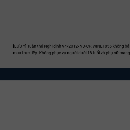
Về kết hợp t
Vang sủi
Vang ngọ
Trà đen E
Phô mai 
[LƯU Ý] Tuân thủ Nghị định 94/2012/NĐ-CP, WINE1855 không bán r
mua trực tiếp. Không phục vụ người dưới 18 tuổi và phụ nữ mang 
Tại sao 
Tại WINE1855,
sản phẩm Jul
tan và hương 
Ghé thăm sho