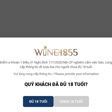
uất nổi tiếng
rooper đã duy trì công thức bí truyền qua 4 thế hệ, với những dòng sản 
ffles
: Dòng bánh quế bơ với kết cấu giòn rụm và hương thơm caramen đ
hins
: Những lát bánh mỏng như giấy với hạt hạnh nhân Valencia cắt lát, 
isps
: Dòng bánh quy bơ truyền thống mang đậm dấu ấn của vùng West F
Sản xuất
 biến tại Jules Destrooper là sự giao thoa giữa nghệ thuật nướng bánh th
Điểm a khoản 1 Điều 31 Nghị định 117/2020/NĐ-CP nghiêm cấm việc bán, cung
nhàng ở nhiệt độ hầm để tránh làm gãy các liên kết phân tử béo, sau đ
cấp thông tin về rượu bia cho người chưa đủ 18 tuổi.
gạch hiện đại với sự phân bổ nhiệt đối lưu chính xác, giúp lớp vỏ đạt đ
Vui lòng cung cấp thông tin / Please provide your information
ình làm nguội diễn ra trong môi trường kiểm soát độ ẩm khắt khe trước k
 dầu hạnh nhân và hương bơ lên đến 12 tháng.
QUÝ KHÁCH ĐÃ ĐỦ 18 TUỔI?
n (Appearance)
ĐỦ 18 TUỔI
CHƯA 18 TUỔI
nh có màu vàng rơm đậm đà ánh lên sắc nâu caramen nhẹ ở các mép cạnh.