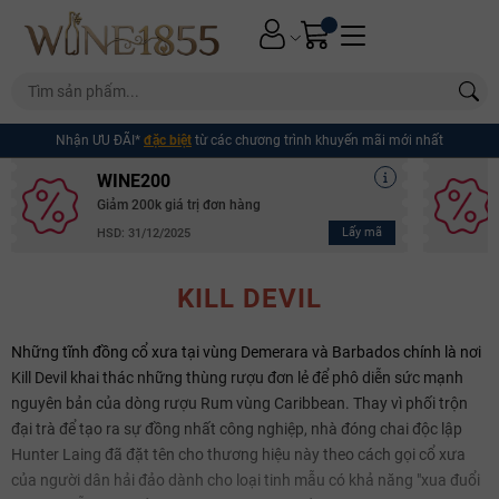
Nhận ƯU ĐÃI*
đặc biệt
từ các chương trình khuyến mãi mới nhất
WINE200
Giảm 200k giá trị đơn hàng
Lấy mã
HSD: 31/12/2025
KILL DEVIL
Những tĩnh đồng cổ xưa tại vùng Demerara và Barbados chính là nơi
Kill Devil khai thác những thùng rượu đơn lẻ để phô diễn sức mạnh
nguyên bản của dòng rượu Rum vùng Caribbean. Thay vì phối trộn
đại trà để tạo ra sự đồng nhất công nghiệp, nhà đóng chai độc lập
Hunter Laing đã đặt tên cho thương hiệu này theo cách gọi cổ xưa
của người dân hải đảo dành cho loại tinh mẫu có khả năng "xua đuổi