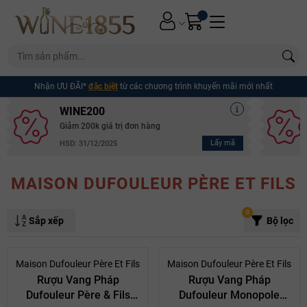
Nhận ƯU ĐÃI*
đặc biệt
từ các chương trình khuyến mãi mới nhất
WINE200
Giảm 200k giá trị đơn hàng
Lấy mã
HSD: 31/12/2025
MAISON DUFOULEUR PÈRE ET FILS
0
Sắp xếp
Bộ lọc
- 10%
- 10%
Maison Dufouleur Père Et Fils
Maison Dufouleur Père Et Fils
Rượu Vang Pháp
Rượu Vang Pháp
Dufouleur Père & Fils
Dufouleur Monopole