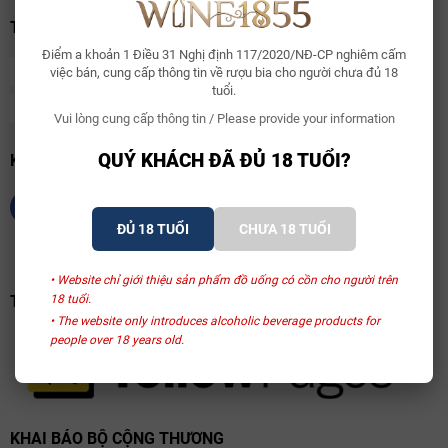
THANH TOÁN
Điểm a khoản 1 Điều 31 Nghị định 117/2020/NĐ-CP nghiêm cấm
việc bán, cung cấp thông tin về rượu bia cho người chưa đủ 18
tuổi.
Vui lòng cung cấp thông tin / Please provide your information
QUÝ KHÁCH ĐÃ ĐỦ 18 TUỔI?
KẾT NỐI CHÚNG TÔI
ĐỦ 18 TUỔI
CHƯA 18 TUỔI
• Website chỉ giới thiệu sản phẩm đồ uống có cồn cho người trên
TRANG VÀNG VIỆT NAM
18 tuổi.
• The website only introduces alcoholic beverage products for
people over 18 years old.
KHAI BÁO BỘ CỘNG THƯƠNG