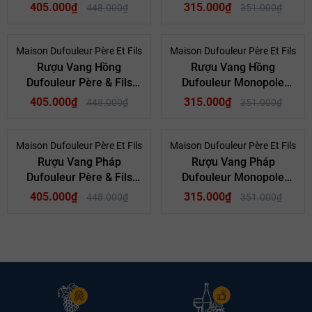
Pinot Noir Vin De France
Rouge
405.000₫
315.000₫
448.000₫
351.000₫
2020
Mã giảm giá:
- 10%
- 10%
Maison Dufouleur Père Et Fils
Maison Dufouleur Père Et Fils
Rượu Vang Hồng
Rượu Vang Hồng
Ngày hết hạn:
Dufouleur Père & Fils
Dufouleur Monopole
Pinot Noir Rosé Vin De
Rose
405.000₫
315.000₫
448.000₫
351.000₫
Điều kiện:
France 2021
- 10%
- 10%
Maison Dufouleur Père Et Fils
Maison Dufouleur Père Et Fils
Rượu Vang Pháp
Rượu Vang Pháp
Dufouleur Père & Fils
Dufouleur Monopole
Chardonnay Vin De
Blanc
405.000₫
315.000₫
448.000₫
351.000₫
France 2021