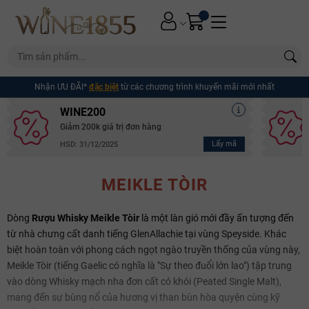
Nhận ƯU ĐÃI*
đặc biệt
từ các chương trình khuyến mãi mới nhất
WINE200
Giảm 200k giá trị đơn hàng
Lấy mã
HSD: 31/12/2025
MEIKLE TÒIR
Dòng
Rượu Whisky Meikle Tòir
là một làn gió mới đầy ấn tượng đến
từ nhà chưng cất danh tiếng GlenAllachie tại vùng Speyside. Khác
biệt hoàn toàn với phong cách ngọt ngào truyền thống của vùng này,
Meikle Tòir (tiếng Gaelic có nghĩa là "Sự theo đuổi lớn lao") tập trung
vào dòng Whisky mạch nha đơn cất có khói (Peated Single Malt),
mang đến sự bùng nổ của hương vị than bùn hòa quyện cùng kỹ