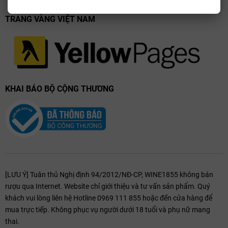
nhất:
TRANG VÀNG VIỆT NAM
Cam kết 100% chính hãng:
Toàn bộ sản phẩm Meikle Tòir được
nhập khẩu trực tiếp, có đầy đủ giấy tờ và tem nhãn minh bạch.
Bảo quản tối ưu:
Chúng tôi hiểu rằng Whisky cao cấp cần được
giữ gìn trong điều kiện tốt nhất để không làm ảnh hưởng đến cấu
trúc hương vị phức tạp của hoa bia và gỗ sồi.
KHAI BÁO BỘ CỘNG THƯƠNG
Dịch vụ quà tặng:
Nếu bạn đang tìm kiếm một món quà độc đáo
thay vì
vang champagne
truyền thống, Meikle Tòir chính là sự lựa
chọn khác biệt và đẳng cấp.
Thông tin liên hệ WINE1855:
Hà Nội:
113B Ngõ 25 Vũ Ngọc Phan, Láng Hạ. Hotline: 0969 111
855
[LƯU Ý] Tuân thủ Nghị định 94/2012/NĐ-CP, WINE1855 không bán
rượu qua Internet. Website chỉ giới thiệu và tư vấn sản phẩm. Quý
TP.HCM:
Số 57 Nguyễn Văn Thủ, Phường Tân Định. Hotline: 0969
khách vui lòng liên hệ Hotline 0969 111 855 hoặc đến cửa hàng để
111 855
mua trực tiếp. Không phục vụ người dưới 18 tuổi và phụ nữ mang
thai.
Email:
wine1855.vn@gmail.com