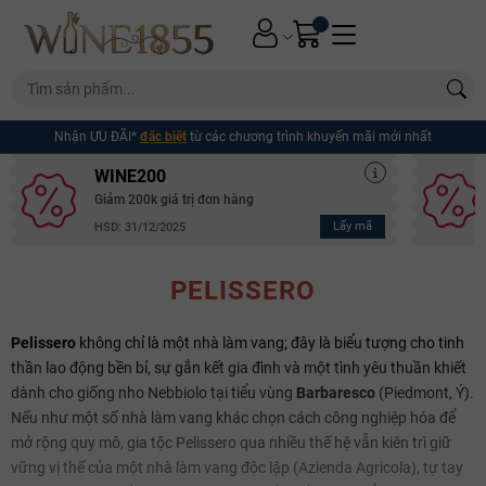
Nhận ƯU ĐÃI*
đặc biệt
từ các chương trình khuyến mãi mới nhất
WINE200
Giảm 200k giá trị đơn hàng
Lấy mã
HSD: 31/12/2025
PELISSERO
Pelissero
không chỉ là một nhà làm vang; đây là biểu tượng cho tinh
thần lao động bền bỉ, sự gắn kết gia đình và một tình yêu thuần khiết
dành cho giống nho Nebbiolo tại tiểu vùng
Barbaresco
(Piedmont, Ý).
Nếu như một số nhà làm vang khác chọn cách công nghiệp hóa để
mở rộng quy mô, gia tộc Pelissero qua nhiều thế hệ vẫn kiên trì giữ
vững vị thế của một nhà làm vang độc lập (Azienda Agricola), tự tay