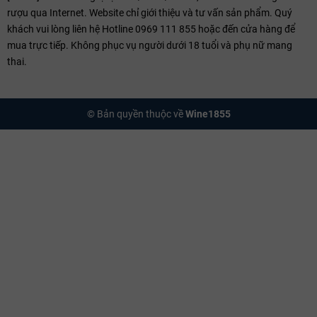
rượu qua Internet. Website chỉ giới thiệu và tư vấn sản phẩm. Quý
acid sống động, giòn giã
và kéo dài thời gian chín, tạo nên hương
khách vui lòng liên hệ Hotline 0969 111 855 hoặc đến cửa hàng để
thơm hoa cỏ phức hợp hơn.
mua trực tiếp. Không phục vụ người dưới 18 tuổi và phụ nữ mang
Đất sét pha đá vôi Tortonian:
Nền đất giàu khoáng chất đá vôi
thai.
trắng xen lẫn các vỉa đất sét dẻo giúp rễ cây nho hút được lượng
khoáng sâu thẳm, mang lại cho rượu vang Pelissero một
kết cấu
tannin chặt chẽ nhưng hậu vị lại cực kỳ thanh lịch, mượt mà
.
© Bản quyền thuộc về
Wine1855