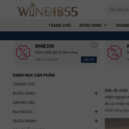
TRANG CHỦ
RƯỢU VANG
GRAND
WINE200
Giảm 200k giá trị đơn hàng
G
Lấy mã
HSD: 31/12/2025
H
DANH MỤC SẢN PHẨM
TRANG CHỦ
Biên độ nhiệt
RƯỢU VANG
mình ngoạn m
GRAND CRU
ấn cá nhân nà
nhất vùng Bu
BIA NGOẠI
RƯỢU MẠNH