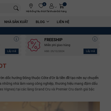
0
Hệ thống
Yêu thích
Tài khoản
Giỏ hàng
NHÀ SẢN XUẤT
BLOG
LIÊN HỆ
FREESHIP
g
Miễn phí giao hàng
Lấy mã
Lấy mã
HSD: 25/12/2024
OT
ờn dốc hướng Đông thuộc Côte d'Or là tiền đề tạo nên sự chuyển
của những nhà làm vang công nghiệp, thương hiệu mang đậm dấu
es Vignes) tại các làng Grand Cru và Premier Cru danh giá bậc