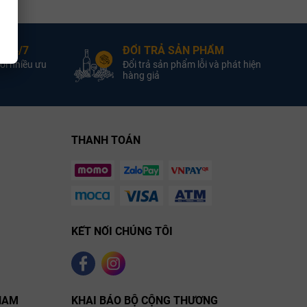
tìm kiếm nguồn nước và khoáng chất. Khả năng thoát nước tuyệt
xi tích tụ cao từ vỏ sò cổ đại đem lại cho rượu vang một phổ
 24/7
ĐỔI TRẢ SẢN PHẨM
ới nhiều ưu
Đổi trả sản phẩm lỗi và phát hiện
hàng giả
h toàn bộ các ruộng vang đỏ của nhà Perrot-Minot. Đặc tính sinh
y vừa phải và năng suất tự nhiên rất thấp, thường chỉ đạt từ 25
THANH TOÁN
àn tay chăm sóc của Christophe Perrot-Minot giữ được độ axit dồi
 chính xác từng vi khí hậu (climat) riêng biệt nơi chúng sinh
KẾT NỐI CHÚNG TÔI
NAM
KHAI BÁO BỘ CỘNG THƯƠNG