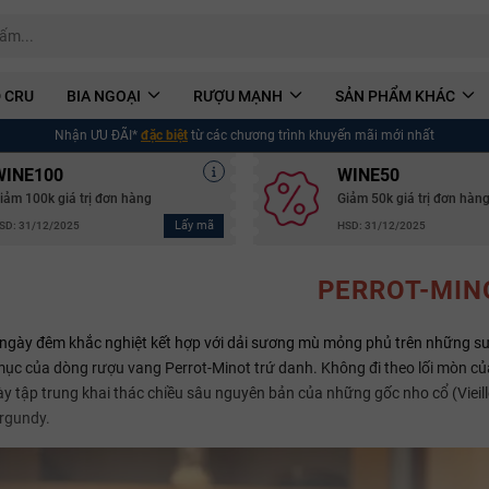
 CRU
BIA NGOẠI
RƯỢU MẠNH
SẢN PHẨM KHÁC
Nhận ƯU ĐÃI*
đặc biệt
từ các chương trình khuyến mãi mới nhất
WINE100
WINE50
iảm 100k giá trị đơn hàng
Giảm 50k giá trị đơn hàn
Lấy mã
SD: 31/12/2025
HSD: 31/12/2025
PERROT-MIN
 ngày đêm khắc nghiệt kết hợp với dải sương mù mỏng phủ trên những sư
ục của dòng rượu vang Perrot-Minot trứ danh. Không đi theo lối mòn 
y tập trung khai thác chiều sâu nguyên bản của những gốc nho cổ (Vieill
rgundy.
Mã giảm giá: