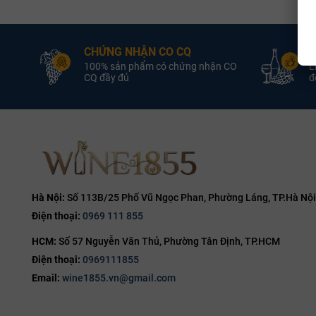
3L
13.8%
móng đá vôi 
vời của cấu t
4.5L
14%
khoáng tính s
CHỨNG NHẬN CO CQ
Đ
5L
14.1%
100% sản phẩm có chứng nhận CO
L
Các giốn
6L
CQ đầy đủ
đổ
14.2%
Pinot Noir (v
9L
14.5%
học của Pinot
12L
đến 30 hectol
14.7%
14.8%
So với Pinot 
dào, hàm lượn
15%
trưởng.
15.5%
Hà Nội:
Số 113B/25 Phố Vũ Ngọc Phan, Phường Láng, TP.Hà Nội
Điện thoại:
0969 111 855
16%
HCM:
Số 57 Nguyễn Văn Thủ, Phường Tân Định, TP.HCM
16.5%
Điện thoại:
0969111855
17%
Email:
wine1855.vn@gmail.com
19%
20%