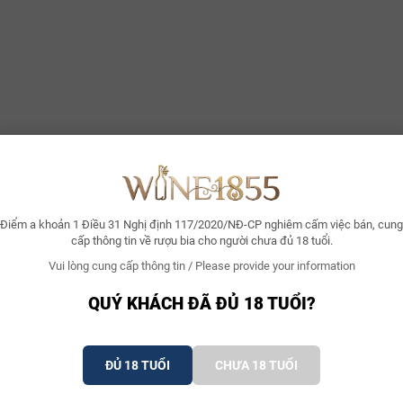
c & Thổ nhưỡng
Điểm a khoản 1 Điều 31 Nghị định 117/2020/NĐ-CP nghiêm cấm việc bán, cung
cấp thông tin về rượu bia cho người chưa đủ 18 tuổi.
ý & Khí hậu
Vui lòng cung cấp thông tin / Please provide your information
dải đồi xương sống Côte de Nuits thuộc Burgundy, các khu vườn của Dom
ertin, Morey-Saint-Denis qua Chambolle-Musigny đến Vosne-Romanée. Khí
QUÝ KHÁCH ĐÃ ĐỦ 18 TUỔI?
, đi kèm mùa đông lạnh giá kéo dài. Sự chênh lệch nhiệt độ lớn giữa ngà
đọng axit tartaric tự nhiên trong quả nho, tạo nền tảng cho cấu trúc vang
ĐỦ 18 TUỔI
CHƯA 18 TUỔI
oil Profile)
tầng tại đây là sự hòa trộn phức tạp giữa đá vôi Bathonian và đất sét k