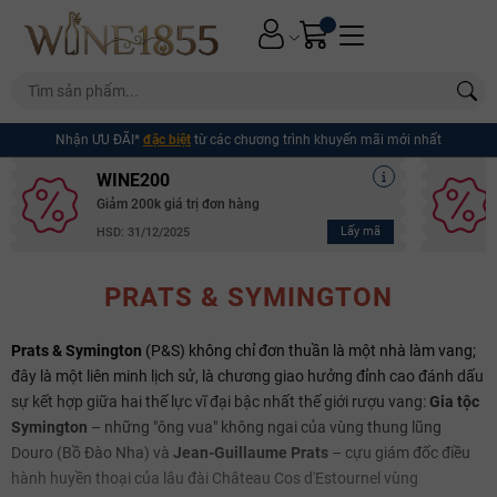
Nhận ƯU ĐÃI*
đặc biệt
từ các chương trình khuyến mãi mới nhất
WINE200
Giảm 200k giá trị đơn hàng
Lấy mã
HSD: 31/12/2025
PRATS & SYMINGTON
Prats & Symington
(P&S) không chỉ đơn thuần là một nhà làm vang;
đây là một liên minh lịch sử, là chương giao hưởng đỉnh cao đánh dấu
sự kết hợp giữa hai thế lực vĩ đại bậc nhất thế giới rượu vang:
Gia tộc
Symington
– những "ông vua" không ngai của vùng thung lũng
Douro (Bồ Đào Nha) và
Jean-Guillaume Prats
– cựu giám đốc điều
hành huyền thoại của lâu đài Château Cos d'Estournel vùng