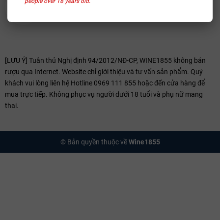
people over 18 years old.
[LƯU Ý] Tuân thủ Nghị định 94/2012/NĐ-CP, WINE1855 không bán
rượu qua Internet. Website chỉ giới thiệu và tư vấn sản phẩm. Quý
khách vui lòng liên hệ Hotline 0969 111 855 hoặc đến cửa hàng để
mua trực tiếp. Không phục vụ người dưới 18 tuổi và phụ nữ mang
thai.
© Bản quyền thuộc về
Wine1855