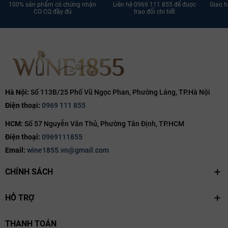
100% sản phẩm có chứng nhận
Liên hệ 0969 111 855 để được
Giao h
Ngày hết hạn:
CO CQ đầy đủ
trao đổi chi tiết
Điều kiện:
Hà Nội:
Số 113B/25 Phố Vũ Ngọc Phan, Phường Láng, TP.Hà Nội
Điện thoại:
0969 111 855
HCM:
Số 57 Nguyễn Văn Thủ, Phường Tân Định, TP.HCM
Điện thoại:
0969111855
Email:
wine1855.vn@gmail.com
CHÍNH SÁCH
HỖ TRỢ
THANH TOÁN