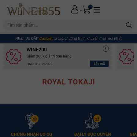
Nhận ƯU ĐÃI*
đặc biệt
từ các chương trình khuyến mãi mới nhất
WINE200
Giảm 200k giá trị đơn hàng
Lấy mã
HSD: 31/12/2025
ROYAL TOKAJI
Mã giảm giá:
CHỨNG NHẬN CO CQ
ĐẠI LÝ ĐỘC QUYỀN
GIA