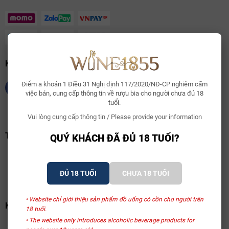
KẾT NỐI CHÚNG TÔI
Điểm a khoản 1 Điều 31 Nghị định 117/2020/NĐ-CP nghiêm cấm
việc bán, cung cấp thông tin về rượu bia cho người chưa đủ 18
tuổi.
Vui lòng cung cấp thông tin / Please provide your information
TRANG VÀNG VIỆT NAM
QUÝ KHÁCH ĐÃ ĐỦ 18 TUỔI?
ĐỦ 18 TUỔI
CHƯA 18 TUỔI
• Website chỉ giới thiệu sản phẩm đồ uống có cồn cho người trên
KHAI BÁO BỘ CỘNG THƯƠNG
18 tuổi.
• The website only introduces alcoholic beverage products for