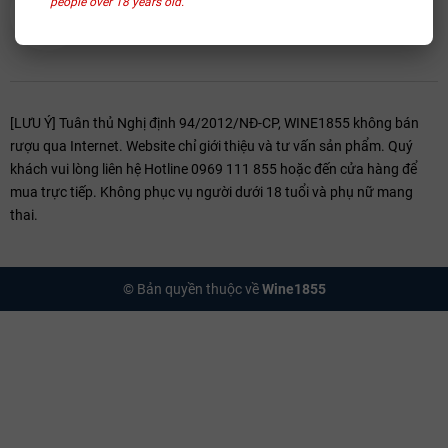
people over 18 years old.
[LƯU Ý] Tuân thủ Nghị định 94/2012/NĐ-CP, WINE1855 không bán
rượu qua Internet. Website chỉ giới thiệu và tư vấn sản phẩm. Quý
khách vui lòng liên hệ Hotline 0969 111 855 hoặc đến cửa hàng để
mua trực tiếp. Không phục vụ người dưới 18 tuổi và phụ nữ mang
thai.
© Bản quyền thuộc về
Wine1855