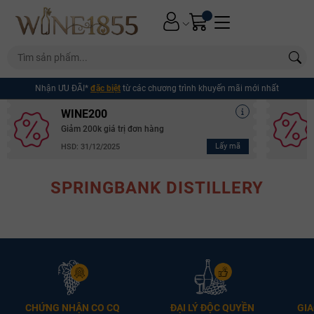
Nhận ƯU ĐÃI*
đặc biệt
từ các chương trình khuyến mãi mới nhất
WINE200
Giảm 200k giá trị đơn hàng
Lấy mã
HSD: 31/12/2025
SPRINGBANK DISTILLERY
Mã giảm giá:
CHỨNG NHẬN CO CQ
ĐẠI LÝ ĐỘC QUYỀN
GIA