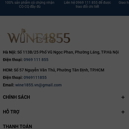
100% sản phẩm có chứng nhận
Liên hệ 0969 111 855 để được
Giao h
Ngày hết hạn:
CO CQ đầy đủ
trao đổi chi tiết
Điều kiện:
Hà Nội:
Số 113B/25 Phố Vũ Ngọc Phan, Phường Láng, TP.Hà Nội
Điện thoại:
0969 111 855
HCM:
Số 57 Nguyễn Văn Thủ, Phường Tân Định, TP.HCM
Điện thoại:
0969111855
Email:
wine1855.vn@gmail.com
CHÍNH SÁCH
HỖ TRỢ
THANH TOÁN