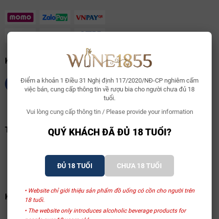
KẾT NỐI CHÚNG TÔI
Điểm a khoản 1 Điều 31 Nghị định 117/2020/NĐ-CP nghiêm cấm
việc bán, cung cấp thông tin về rượu bia cho người chưa đủ 18
tuổi.
Vui lòng cung cấp thông tin / Please provide your information
TRANG VÀNG VIỆT NAM
QUÝ KHÁCH ĐÃ ĐỦ 18 TUỔI?
ĐỦ 18 TUỔI
CHƯA 18 TUỔI
• Website chỉ giới thiệu sản phẩm đồ uống có cồn cho người trên
KHAI BÁO BỘ CỘNG THƯƠNG
18 tuổi.
• The website only introduces alcoholic beverage products for