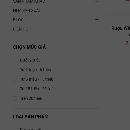
SẢN PHẨM KHÁC
NHÀ SẢN XUẤT
BLOG
Rượu Wh
LIÊN HỆ
Sc
2
R
CHỌN MỨC GIÁ
Tamd
55
Dưới 2 triệu
Từ 2 triệu - 6 triệu
Sc
Từ 6 triệu - 15 triệu
R
Từ 15 triệu - 20 triệu
Tamd
Trên 20 triệu
43
LOẠI SẢN PHẨM
Rượu mạnh