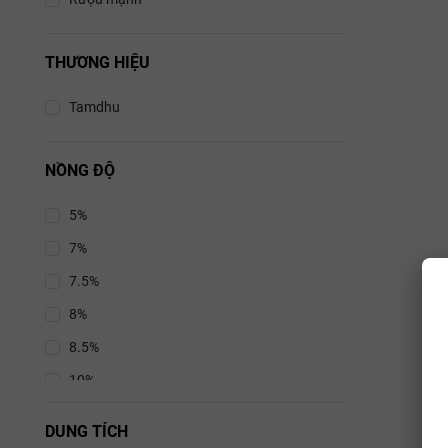
THƯƠNG HIỆU
Tamdhu
NỒNG ĐỘ
5%
7%
7.5%
8%
8.5%
10%
10.5%
DUNG TÍCH
11%