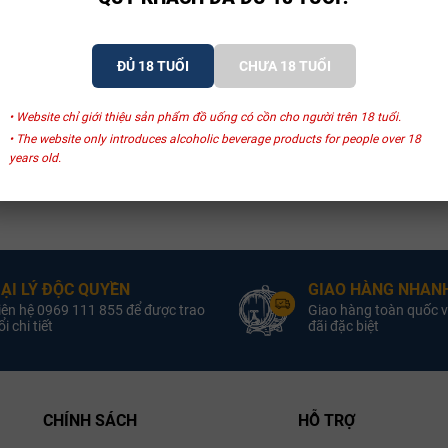
ĐỦ 18 TUỔI
CHƯA 18 TUỔI
• Website chỉ giới thiệu sản phẩm đồ uống có cồn cho người trên 18 tuổi.
• The website only introduces alcoholic beverage products for people over 18
years old.
ẠI LÝ ĐỘC QUYỀN
GIAO HÀNG NHANH
iên hệ 0969 111 855 để được trao
Giao hàng toàn quốc v
i chi tiết
đãi đặc biệt
CHÍNH SÁCH
HỖ TRỢ