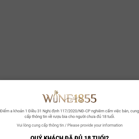
Điểm a khoản 1 Điều 31 Nghị định 117/2020/NĐ-CP nghiêm cấm việc bán, cung
cấp thông tin về rượu bia cho người chưa đủ 18 tuổi.
Vui lòng cung cấp thông tin / Please provide your information
QUÝ KHÁCH ĐÃ ĐỦ 18 TUỔI?