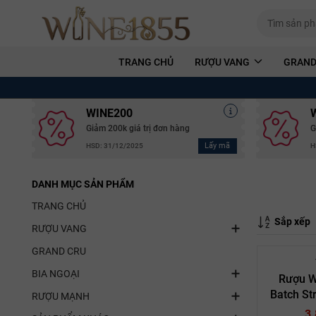
TRANG CHỦ
RƯỢU VANG
GRAND
WINE200
Giảm 200k giá trị đơn hàng
G
Lấy mã
HSD: 31/12/2025
H
DANH MỤC SẢN PHẨM
TRANG CHỦ
Sắp xếp
RƯỢU VANG
GRAND CRU
BIA NGOẠI
Rượu W
Batch St
RƯỢU MẠNH
3