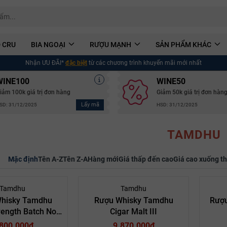
 CRU
BIA NGOẠI
RƯỢU MẠNH
SẢN PHẨM KHÁC
Nhận ƯU ĐÃI*
đặc biệt
từ các chương trình khuyến mãi mới nhất
WINE100
WINE50
iảm 100k giá trị đơn hàng
Giảm 50k giá trị đơn hàn
Lấy mã
SD: 31/12/2025
HSD: 31/12/2025
TAMDHU
Mặc định
Tên A-Z
Tên Z-A
Hàng mới
Giá thấp đến cao
Giá cao xuống t
Tamdhu
Tamdhu
hisky Tamdhu
Rượu Whisky Tamdhu
Rượu
rength Batch No.
Cigar Malt III
008
.800.000₫
9.870.000₫