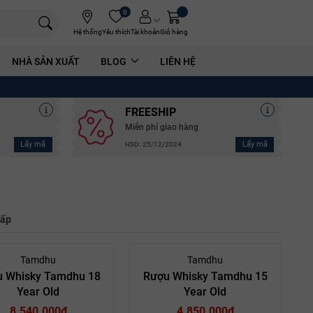
0
Hệ thống
Yêu thích
Tài khoản
Giỏ hàng
NHÀ SẢN XUẤT
BLOG
LIÊN HỆ
FREESHIP
g
Miễn phí giao hàng
Lấy mã
Lấy mã
HSD: 25/12/2024
hấp
Tamdhu
Tamdhu
 Whisky Tamdhu 18
Rượu Whisky Tamdhu 15
Year Old
Year Old
8.540.000₫
4.850.000₫