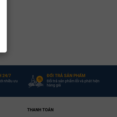
 24/7
ĐỔI TRẢ SẢN PHẨM
ới nhiều ưu
Đổi trả sản phẩm lỗi và phát hiện
hàng giả
THANH TOÁN