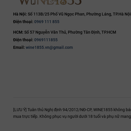
15%
15.5%
Hà Nội:
Số 113B/25 Phố Vũ Ngọc Phan, Phường Láng, TP.Hà Nội
Điện thoại:
0969 111 855
16%
HCM:
Số 57 Nguyễn Văn Thủ, Phường Tân Định, TP.HCM
16.5%
Điện thoại:
0969111855
17%
Email:
wine1855.vn@gmail.com
19%
20%
[LƯU Ý] Tuân thủ Nghị định 94/2012/NĐ-CP, WINE1855 không bán r
mua trực tiếp. Không phục vụ người dưới 18 tuổi và phụ nữ mang 