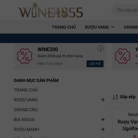
TRANG CHỦ
RƯỢU VANG
GRAND
WINE200
Giảm 200k giá trị đơn hàng
G
Lấy mã
HSD: 31/12/2025
H
DANH MỤC SẢN PHẨM
TRANG CHỦ
Sắp xếp
RƯỢU VANG
GRAND CRU
Tenut
BIA NGOẠI
Rượu Van
Ugolfo
RƯỢU MẠNH
Monta
5