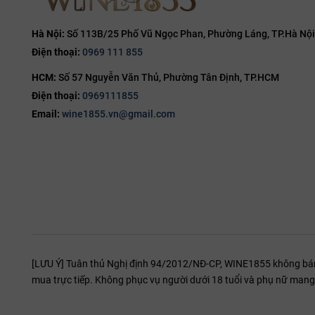
15%
15.5%
Hà Nội:
Số 113B/25 Phố Vũ Ngọc Phan, Phường Láng, TP.Hà Nội
Điện thoại:
0969 111 855
16%
HCM:
Số 57 Nguyễn Văn Thủ, Phường Tân Định, TP.HCM
16.5%
Điện thoại:
0969111855
17%
Email:
wine1855.vn@gmail.com
19%
20%
[LƯU Ý] Tuân thủ Nghị định 94/2012/NĐ-CP, WINE1855 không bán r
mua trực tiếp. Không phục vụ người dưới 18 tuổi và phụ nữ mang 