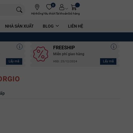
0
Hệ thống
Yêu thích
Tài khoản
Giỏ hàng
NHÀ SẢN XUẤT
BLOG
LIÊN HỆ
FREESHIP
g
Miễn phí giao hàng
Lấy mã
Lấy mã
HSD: 25/12/2024
ORGIO
hấp