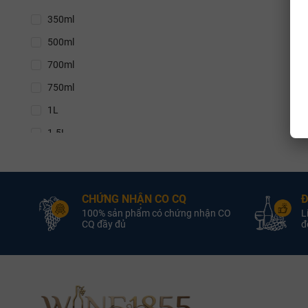
350ml
11.5%
500ml
11.9%
700ml
12%
750ml
12.5%
1L
13%
1.5L
13.5%
3L
13.8%
4.5L
14%
CHỨNG NHẬN CO CQ
Đ
5L
14.1%
100% sản phẩm có chứng nhận CO
L
6L
CQ đầy đủ
đổ
14.2%
9L
14.5%
12L
14.7%
14.8%