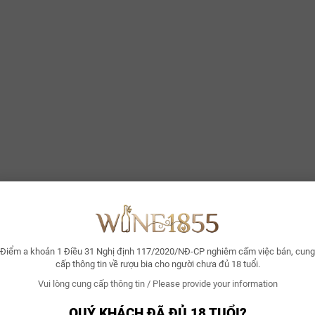
Điểm a khoản 1 Điều 31 Nghị định 117/2020/NĐ-CP nghiêm cấm việc bán, cung
cấp thông tin về rượu bia cho người chưa đủ 18 tuổi.
Vui lòng cung cấp thông tin / Please provide your information
QUÝ KHÁCH ĐÃ ĐỦ 18 TUỔI?