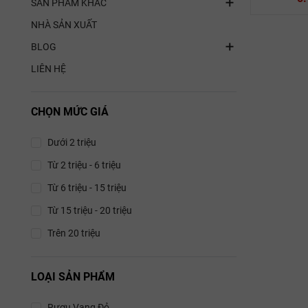
SẢN PHẨM KHÁC
NHÀ SẢN XUẤT
BLOG
LIÊN HỆ
Rượu 
Rượu Va
CHỌN MỨC GIÁ
Tenuta S
Dưới 2 triệu
Sangi
14
Từ 2 triệu - 6 triệu
Từ 6 triệu - 15 triệu
Rượu van
Từ 15 triệu - 20 triệu
Ugolfor
M
Trên 20 triệu
LOẠI SẢN PHẨM
Rượu Vang Đỏ