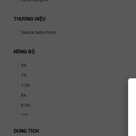
THƯƠNG HIỆU
Tenuta Sette Ponti
NỒNG ĐỘ
5%
7%
7.5%
8%
8.5%
10%
10.5%
DUNG TÍCH
11%