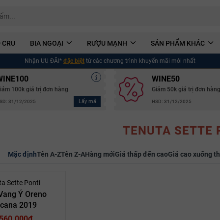
 CRU
BIA NGOẠI
RƯỢU MẠNH
SẢN PHẨM KHÁC
Nhận ƯU ĐÃI*
đặc biệt
từ các chương trình khuyến mãi mới nhất
WINE100
WINE50
iảm 100k giá trị đơn hàng
Giảm 50k giá trị đơn hàn
Lấy mã
SD: 31/12/2025
HSD: 31/12/2025
TENUTA SETTE 
Mặc định
Tên A-Z
Tên Z-A
Hàng mới
Giá thấp đến cao
Giá cao xuống t
a Sette Ponti
Vang Ý Oreno
cana 2019
.560.000₫