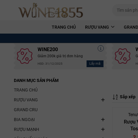
TRANG CHỦ
RƯỢU VANG
GRAND
WINE200
Giảm 200k giá trị đơn hàng
G
Lấy mã
HSD: 31/12/2025
H
DANH MỤC SẢN PHẨM
TRANG CHỦ
Sắp xếp
RƯỢU VANG
GRAND CRU
Tenut
BIA NGOẠI
Rượu 
Tos
RƯỢU MẠNH
2