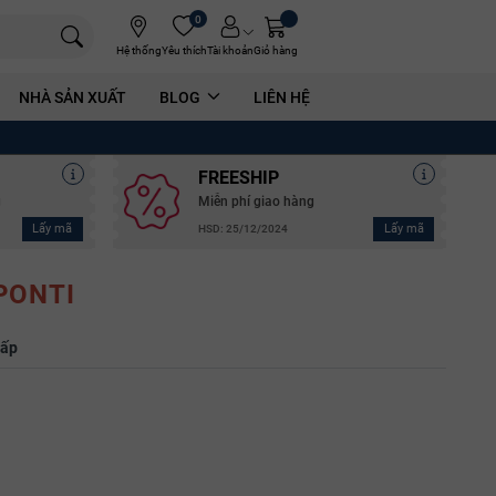
0
Hệ thống
Yêu thích
Tài khoản
Giỏ hàng
NHÀ SẢN XUẤT
BLOG
LIÊN HỆ
FREESHIP
g
Miễn phí giao hàng
Lấy mã
Lấy mã
HSD: 25/12/2024
PONTI
hấp