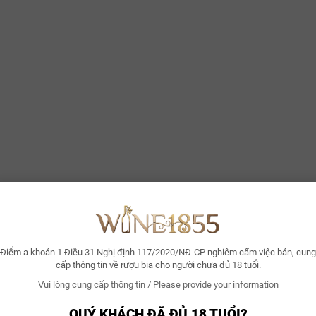
Điểm a khoản 1 Điều 31 Nghị định 117/2020/NĐ-CP nghiêm cấm việc bán, cung
cấp thông tin về rượu bia cho người chưa đủ 18 tuổi.
Vui lòng cung cấp thông tin / Please provide your information
QUÝ KHÁCH ĐÃ ĐỦ 18 TUỔI?