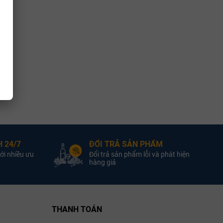
 24/7
ĐỔI TRẢ SẢN PHẨM
ới nhiều ưu
Đổi trả sản phẩm lỗi và phát hiện
hàng giả
THANH TOÁN