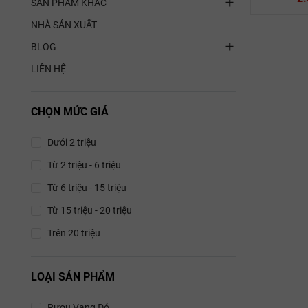
SẢN PHẨM KHÁC
NHÀ SẢN XUẤT
BLOG
LIÊN HỆ
Rượu 
Rượu Va
CHỌN MỨC GIÁ
Tenuta Se
Dưới 2 triệu
Merlo
Từ 2 triệu - 6 triệu
Sauvig
Từ 6 triệu - 15 triệu
14
750ml, 3
Từ 15 triệu - 20 triệu
Trên 20 triệu
LOẠI SẢN PHẨM
Rượu Vang Đỏ