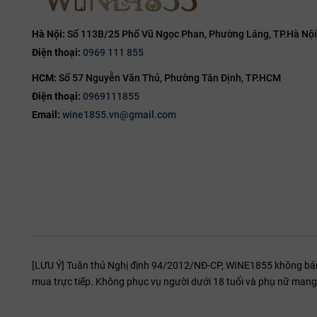
15%
15.5%
Hà Nội:
Số 113B/25 Phố Vũ Ngọc Phan, Phường Láng, TP.Hà Nội
Điện thoại:
0969 111 855
16%
HCM:
Số 57 Nguyễn Văn Thủ, Phường Tân Định, TP.HCM
16.5%
Điện thoại:
0969111855
17%
Email:
wine1855.vn@gmail.com
19%
20%
[LƯU Ý] Tuân thủ Nghị định 94/2012/NĐ-CP, WINE1855 không bán r
mua trực tiếp. Không phục vụ người dưới 18 tuổi và phụ nữ mang 