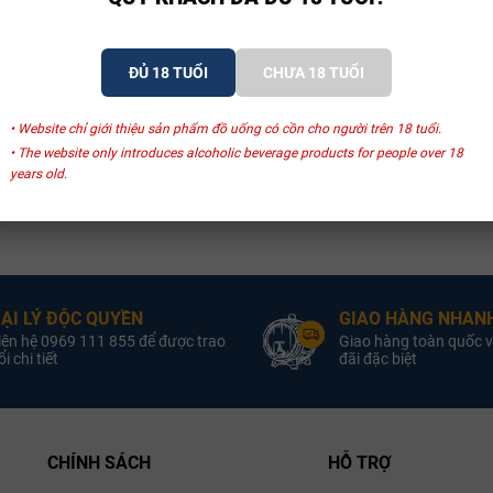
ĐỦ 18 TUỔI
CHƯA 18 TUỔI
• Website chỉ giới thiệu sản phẩm đồ uống có cồn cho người trên 18 tuổi.
• The website only introduces alcoholic beverage products for people over 18
years old.
ẠI LÝ ĐỘC QUYỀN
GIAO HÀNG NHANH
iên hệ 0969 111 855 để được trao
Giao hàng toàn quốc v
i chi tiết
đãi đặc biệt
CHÍNH SÁCH
HỖ TRỢ