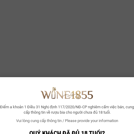
Điểm a khoản 1 Điều 31 Nghị định 117/2020/NĐ-CP nghiêm cấm việc bán, cung
cấp thông tin về rượu bia cho người chưa đủ 18 tuổi.
Vui lòng cung cấp thông tin / Please provide your information
QUÝ KHÁCH ĐÃ ĐỦ 18 TUỔI?