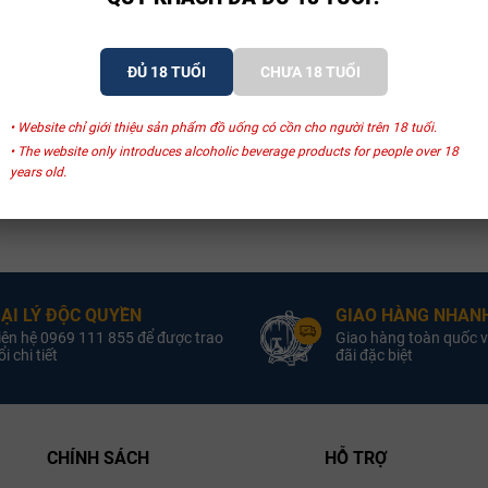
ĐỦ 18 TUỔI
CHƯA 18 TUỔI
• Website chỉ giới thiệu sản phẩm đồ uống có cồn cho người trên 18 tuổi.
• The website only introduces alcoholic beverage products for people over 18
years old.
ẠI LÝ ĐỘC QUYỀN
GIAO HÀNG NHANH
iên hệ 0969 111 855 để được trao
Giao hàng toàn quốc v
i chi tiết
đãi đặc biệt
CHÍNH SÁCH
HỖ TRỢ