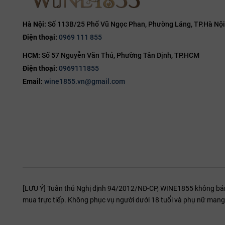
15%
15.5%
Hà Nội:
Số 113B/25 Phố Vũ Ngọc Phan, Phường Láng, TP.Hà Nội
Điện thoại:
0969 111 855
16%
HCM:
Số 57 Nguyễn Văn Thủ, Phường Tân Định, TP.HCM
16.5%
Điện thoại:
0969111855
17%
Email:
wine1855.vn@gmail.com
19%
20%
[LƯU Ý] Tuân thủ Nghị định 94/2012/NĐ-CP, WINE1855 không bán r
mua trực tiếp. Không phục vụ người dưới 18 tuổi và phụ nữ mang 