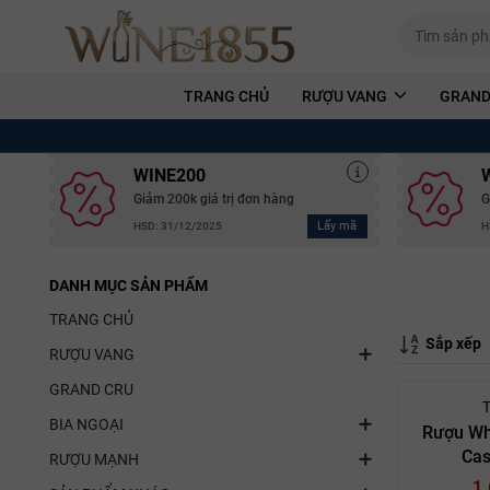
TRANG CHỦ
RƯỢU VANG
GRAND
WINE200
Giảm 200k giá trị đơn hàng
G
Lấy mã
HSD: 31/12/2025
H
DANH MỤC SẢN PHẨM
TRANG CHỦ
Sắp xếp
RƯỢU VANG
GRAND CRU
T
BIA NGOẠI
Rượu Wh
Cas
RƯỢU MẠNH
1