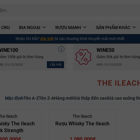
 CRU
BIA NGOẠI
RƯỢU MẠNH
SẢN PHẨM KHÁC
Nhận ƯU ĐÃI*
đặc biệt
từ các chương trình khuyến mãi mới nhất
WINE100
WINE50
iảm 100k giá trị đơn hàng
Giảm 50k giá trị đơn hàn
Lấy mã
SD: 31/12/2025
HSD: 31/12/2025
THE ILEAC
Mặc định
Tên A-Z
Tên Z-A
Hàng mới
Giá thấp đến cao
Giá cao xuống t
he Ileach
The Ileach
isky The Ileach
Rượu Whisky The Ileach
k Strength
.600.000₫
1.080.000₫