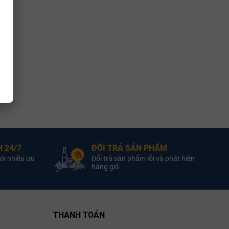
 24/7
ĐỔI TRẢ SẢN PHẨM
ới nhiều ưu
Đổi trả sản phẩm lỗi và phát hiện
hàng giả
THANH TOÁN