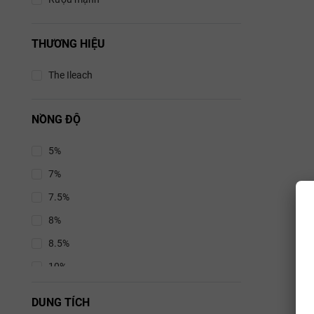
THƯƠNG HIỆU
The Ileach
NỒNG ĐỘ
5%
7%
7.5%
8%
8.5%
10%
10.5%
DUNG TÍCH
11%