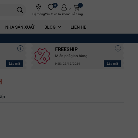
0
Hệ thống
Yêu thích
Tài khoản
Giỏ hàng
NHÀ SẢN XUẤT
BLOG
LIÊN HỆ
FREESHIP
g
Miễn phí giao hàng
Lấy mã
Lấy mã
HSD: 25/12/2024
H
hấp