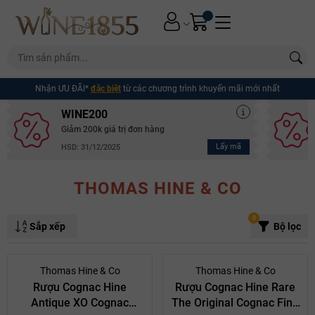
Nhận ƯU ĐÃI*
đặc biệt
từ các chương trình khuyến mãi mới nhất
WINE200
Giảm 200k giá trị đơn hàng
Lấy mã
HSD: 31/12/2025
THOMAS HINE & CO
0
Sắp xếp
Bộ lọc
Thomas Hine & Co
Thomas Hine & Co
Rượu Cognac Hine
Rượu Cognac Hine Rare
Antique XO Cognac
The Original Cognac Fine