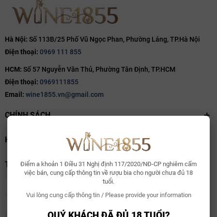
Hà Nội:
Số 113B/25 Phố Vũ Ngọc Phan, Phường Láng, TP.Hà Nội
Điện thoại:
0969 111 855
HCM:
Số 57 Nguyễn Văn Thủ, Phường Tân Định, TP.HCM
Điện thoại:
0969111855
Email:
wine1855.vn@gmail.com
CHÍNH SÁCH
HỖ TRỢ
THANH TOÁN
Điểm a khoản 1 Điều 31 Nghị định 117/2020/NĐ-CP nghiêm cấm
việc bán, cung cấp thông tin về rượu bia cho người chưa đủ 18
tuổi.
Vui lòng cung cấp thông tin / Please provide your information
QUÝ KHÁCH ĐÃ ĐỦ 18 TUỔI?