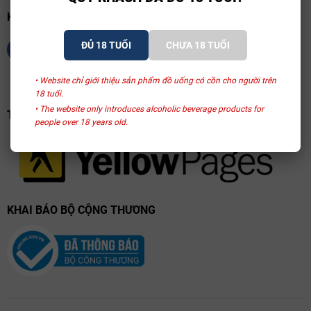
KẾT NỐI CHÚNG TÔI
ĐỦ 18 TUỔI
CHƯA 18 TUỔI
• Website chỉ giới thiệu sản phẩm đồ uống có cồn cho người trên
18 tuổi.
• The website only introduces alcoholic beverage products for
TRANG VÀNG VIỆT NAM
people over 18 years old.
KHAI BÁO BỘ CỘNG THƯƠNG