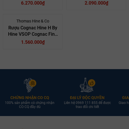
Grande Champagne
Champagne
6.270.000₫
2.090.000₫
Mã giảm giá:
Ngày hết hạn:
Thomas Hine & Co
Rượu Cognac Hine H By
Điều kiện:
Hine VSOP Cognac Fine
Champagne
1.560.000₫
CHỨNG NHẬN CO CQ
ĐẠI LÝ ĐỘC QUYỀN
GIA
100% sản phẩm có chứng nhận
Liên hệ 0969 111 855 để được
Giao h
CO CQ đầy đủ
trao đổi chi tiết