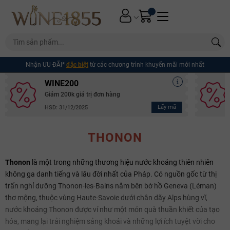
Nhận ƯU ĐÃI*
đặc biệt
từ các chương trình khuyến mãi mới nhất
WINE200
Giảm 200k giá trị đơn hàng
Lấy mã
HSD: 31/12/2025
THONON
Thonon
là một trong những thương hiệu nước khoáng thiên nhiên
không ga danh tiếng và lâu đời nhất của Pháp. Có nguồn gốc từ thị
trấn nghỉ dưỡng Thonon-les-Bains nằm bên bờ hồ Geneva (Léman)
thơ mộng, thuộc vùng Haute-Savoie dưới chân dãy Alps hùng vĩ,
nước khoáng Thonon được ví như một món quà thuần khiết của tạo
hóa, mang lại trải nghiệm sảng khoái và những lợi ích tuyệt vời cho