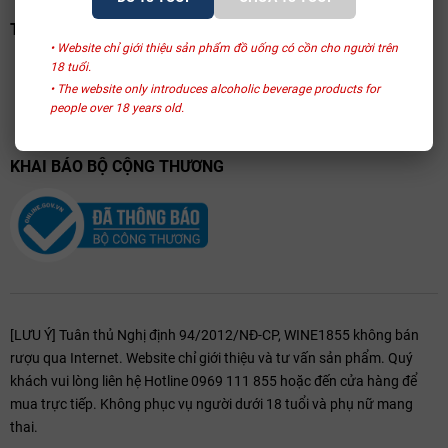
TRANG VÀNG VIỆT NAM
• Website chỉ giới thiệu sản phẩm đồ uống có cồn cho người trên
18 tuổi.
• The website only introduces alcoholic beverage products for
people over 18 years old.
KHAI BÁO BỘ CỘNG THƯƠNG
[LƯU Ý] Tuân thủ Nghị định 94/2012/NĐ-CP, WINE1855 không bán
rượu qua Internet. Website chỉ giới thiệu và tư vấn sản phẩm. Quý
khách vui lòng liên hệ Hotline 0969 111 855 hoặc đến cửa hàng để
mua trực tiếp. Không phục vụ người dưới 18 tuổi và phụ nữ mang
thai.