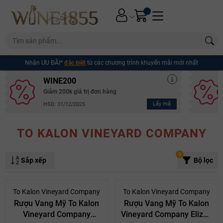
Nhận ƯU ĐÃI*
đặc biệt
từ các chương trình khuyến mãi mới nhất
WINE200
Giảm 200k giá trị đơn hàng
Lấy mã
HSD: 31/12/2025
TO KALON VINEYARD COMPANY
0
Sắp xếp
Bộ lọc
- 10%
- 10%
To Kalon Vineyard Company
To Kalon Vineyard Company
Rượu Vang Mỹ To Kalon
Rượu Vang Mỹ To Kalon
Vineyard Company
Vineyard Company Eliza’s