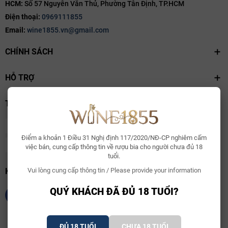
HCM:
Số 57 Nguyễn Văn Thủ, Phường Tân Định, TP.HCM
Điện thoại:
0969111855
Email:
wine1855.vn@gmail.com
CHÍNH SÁCH
HỖ TRỢ
THANH TOÁN
Điểm a khoản 1 Điều 31 Nghị định 117/2020/NĐ-CP nghiêm cấm
việc bán, cung cấp thông tin về rượu bia cho người chưa đủ 18
tuổi.
KẾT NỐI CHÚNG TÔI
Vui lòng cung cấp thông tin / Please provide your information
QUÝ KHÁCH ĐÃ ĐỦ 18 TUỔI?
ĐỦ 18 TUỔI
CHƯA 18 TUỔI