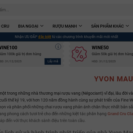
 CRU
BIA NGOẠI
RƯỢU MẠNH
SẢN PHẨM KHÁC
Nhận ƯU ĐÃI*
đặc biệt
từ các chương trình khuyến mãi mới nhất
WINE100
WINE50
iảm 100k giá trị đơn hàng
Giảm 50k giá trị đơn hàn
Lấy mã
SD: 31/12/2025
HSD: 31/12/2025
YVON MA
một trong những nhà thương mại rượu vang (Négociant) vĩ đại, lâu đời v
cuối thế kỷ 19, với hơn 120 năm đồng hành cùng sự phát triển của Fine W
họn và phân phối những chai rượu vang phản ánh chân thực nhất bản sắ
ng phong cách tươi trẻ cho đến những kiệt tác phân hạng
Grand Cru Cl
p đến với thực khách sành điệu trên toàn cầu.
 lịch sử và hành trình phát triển của nhà Yvon Ma