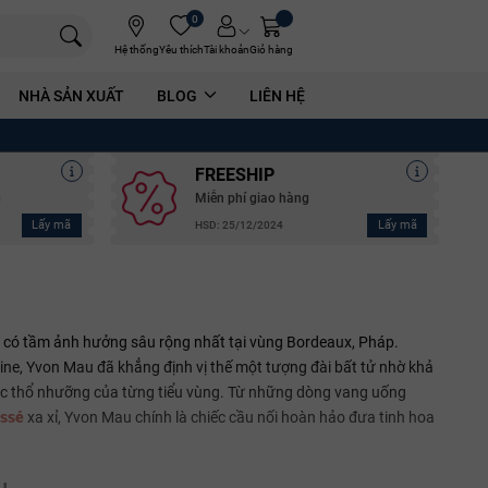
0
Hệ thống
Yêu thích
Tài khoản
Giỏ hàng
NHÀ SẢN XUẤT
BLOG
LIÊN HỆ
FREESHIP
g
Miễn phí giao hàng
Lấy mã
Lấy mã
HSD: 25/12/2024
U
à có tầm ảnh hưởng sâu rộng nhất tại vùng Bordeaux, Pháp.
ine, Yvon Mau đã khẳng định vị thế một tượng đài bất tử nhờ khả
c thổ nhưỡng của từng tiểu vùng. Từ những dòng vang uống
assé
xa xỉ, Yvon Mau chính là chiếc cầu nối hoàn hảo đưa tinh hoa
u