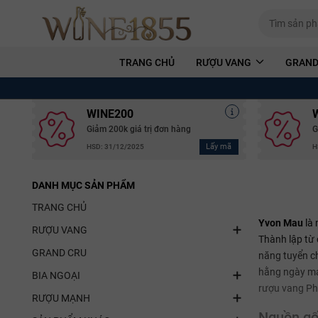
TRANG CHỦ
RƯỢU VANG
GRAND
WINE200
Giảm 200k giá trị đơn hàng
G
Lấy mã
HSD: 31/12/2025
H
DANH MỤC SẢN PHẨM
TRANG CHỦ
Yvon Mau
là 
RƯỢU VANG
Thành lập từ 
GRAND CRU
năng tuyển c
hằng ngày ma
BIA NGOẠI
rượu vang Phá
RƯỢU MẠNH
Nguồn gốc