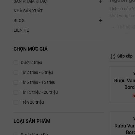
SẢN PHẨM KHÁC
Lịch sử của Y
NHÀ SẢN XUẤT
khát vọng tìm
BLOG
Thế hệ kế
LIÊN HỆ
các điền 
đạp cổ tr
CHỌN MỨC GIÁ
Cột mốc g
Sắp xếp
Yvon Mau 
Dưới 2 triệu
nhà xuất 
Từ 2 triệu - 6 triệu
Các giốn
Rượu Van
Từ 6 triệu - 15 triệu
Bord
Để duy trì tí
Từ 15 triệu - 20 triệu
giống nho cốt 
5
Trên 20 triệu
Nho Merl
đào dồi d
LOẠI SẢN PHẨM
Nho Cabe
Rượu Van
hương quả
Bor
Rượu Van
Rượu Vang Đỏ