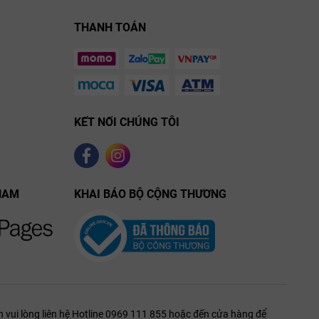
THANH TOÁN
3190 Gironde-sur-Dropt, France.
 trình đàm phán hợp đồng phân phối số lượng lớn - Bulk wine, yêu
 được phòng thương mại của Yvon Mau tiếp nhận tại đây).
KẾT NỐI CHÚNG TÔI
NAM
KHAI BÁO BỘ CỘNG THƯƠNG
 vui lòng liên hệ Hotline 0969 111 855 hoặc đến cửa hàng để