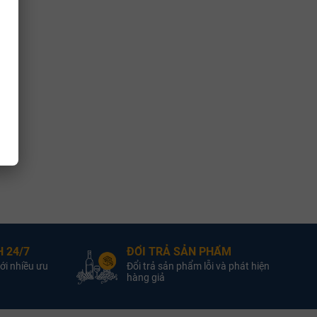
ng đỏ Yvon Mau có khả năng kết hợp ẩm thực vô cùng linh hoạt:
 sườn heo nướng tảng sốt BBQ, gà quay mật ong hoặc mỳ Ý sốt bò
ng thích với các món ăn đậm đà bản địa như vịt quay mắc mật, bò
ới vị ngọt mặn của gia vị.
 đùi heo muối Tây Ban Nha, phô mai Cheddar hoặc Gouda béo nhẹ.
uẩn vị
C
. Nên ướp mát nhẹ trong xô nước đá hoặc ngăn mát tủ lạnh
n gạn rượu ra bình decanter từ
20 đến 30 phút
trước khi dùng
 24/7
ĐỔI TRẢ SẢN PHẨM
uẩn để diện tích tiếp xúc oxy tối ưu, giúp cấu trúc rượu mở ra
ới nhiều ưu
Đổi trả sản phẩm lỗi và phát hiện
hàng giả