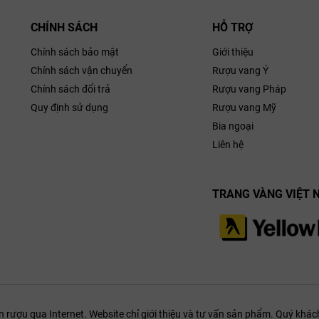
đủ pháp nhân:
Yvon Mau S.A.S.
CHÍNH SÁCH
HỖ TRỢ
rụ sở chính (Trung tâm Logistics & Trạm đóng chai):
Rue Sainte-Marie, 3
Chính sách bảo mật
Giới thiệu
i phòng xuất khẩu (Export Department):
+33 (0)5 56 61 54 54
Chính sách vận chuyển
Rượu vang Ý
Chính sách đổi trả
Rượu vang Pháp
n hệ trực tiếp:
info@yvon-mau.fr hoặc contact@yvon-mau.com
(Mọi quy
Quy định sử dụng
Rượu vang Mỹ
g nhận an toàn thực phẩm, hồ sơ CO/CQ xuất khẩu sang Đông Nam Á đều
Bia ngoại
chính thức:
yvon-mau.com
(Hỗ trợ hai ngôn ngữ: Pháp và Anh).
Liên hệ
ủa tập đoàn mẹ / Hệ sinh thái liên kết:
TRANG VÀNG VIỆT 
ll Freixenet Global:
henkell-freixenet.com
ượu qua Internet. Website chỉ giới thiệu và tư vấn sản phẩm. Quý khách