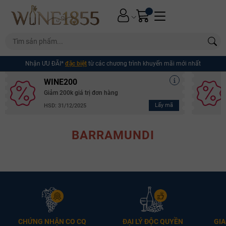
Nhận ƯU ĐÃI*
đặc biệt
từ các chương trình khuyến mãi mới nhất
WINE200
Giảm 200k giá trị đơn hàng
Lấy mã
HSD: 31/12/2025
BARRAMUNDI
Mã giảm giá:
CHỨNG NHẬN CO CQ
ĐẠI LÝ ĐỘC QUYỀN
GIA