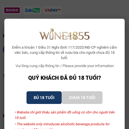
KẾT NỐI CHÚNG TÔI
Điểm a khoản 1 Điều 31 Nghị định 117/2020/NĐ-CP nghiêm cấm
việc bán, cung cấp thông tin về rượu bia cho người chưa đủ 18
tuổi.
Vui lòng cung cấp thông tin / Please provide your information
TRANG VÀNG VIỆT NAM
QUÝ KHÁCH ĐÃ ĐỦ 18 TUỔI?
ĐỦ 18 TUỔI
CHƯA 18 TUỔI
• Website chỉ giới thiệu sản phẩm đồ uống có cồn cho người trên
KHAI BÁO BỘ CỘNG THƯƠNG
18 tuổi.
• The website only introduces alcoholic beverage products for