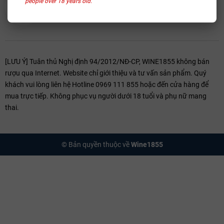
people over 18 years old.
[LƯU Ý] Tuân thủ Nghị định 94/2012/NĐ-CP, WINE1855 không bán
rượu qua Internet. Website chỉ giới thiệu và tư vấn sản phẩm. Quý
khách vui lòng liên hệ Hotline 0969 111 855 hoặc đến cửa hàng để
mua trực tiếp. Không phục vụ người dưới 18 tuổi và phụ nữ mang
thai.
© Bản quyền thuộc về
Wine1855