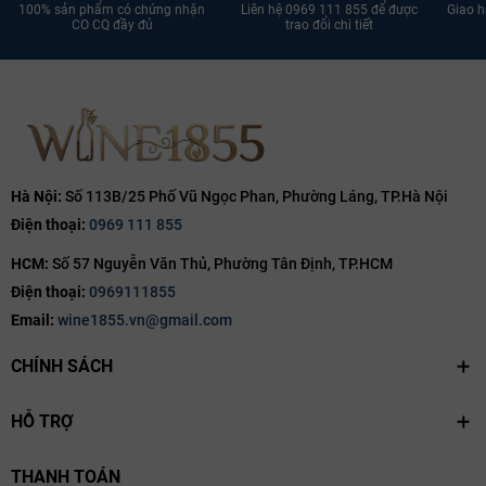
100% sản phẩm có chứng nhận
Liên hệ 0969 111 855 để được
Giao h
Ngày hết hạn:
CO CQ đầy đủ
trao đổi chi tiết
Điều kiện:
Hà Nội:
Số 113B/25 Phố Vũ Ngọc Phan, Phường Láng, TP.Hà Nội
Điện thoại:
0969 111 855
HCM:
Số 57 Nguyễn Văn Thủ, Phường Tân Định, TP.HCM
Điện thoại:
0969111855
Email:
wine1855.vn@gmail.com
CHÍNH SÁCH
HỖ TRỢ
THANH TOÁN