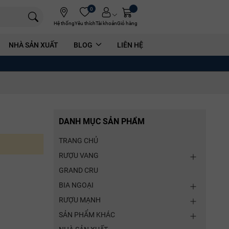
0
Hệ thống
Yêu thích
Tài khoản
Giỏ hàng
NHÀ SẢN XUẤT
BLOG
LIÊN HỆ
DANH MỤC SẢN PHẨM
TRANG CHỦ
RƯỢU VANG
GRAND CRU
BIA NGOẠI
RƯỢU MẠNH
SẢN PHẨM KHÁC