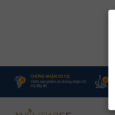
CHỨNG NHẬN CO CQ
Đ
100% sản phẩm có chứng nhận CO
L
CQ đầy đủ
đổ