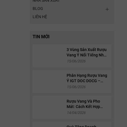
NHÀ SẢN XUẤT
BLOG
LIÊN HỆ
TIN MỚI
3 Vùng Sản Xuất Rượu
Vang Ý Nổi Tiếng Nhất:
Piedmont, Tuscany Và
15/06/2026
Veneto
Phân Hạng Rượu Vang
Ý IGT DOC DOCG –
Cách Đọc Nhãn Chai
15/06/2026
Chi Tiết
Rượu Vang Và Pho
Mát: Cách Kết Hợp
Chuẩn Sành Điệu 2026
14/04/2026
Quà Tặng Doanh