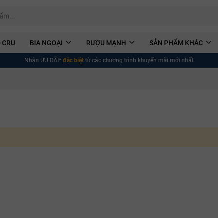
 CRU
BIA NGOẠI
RƯỢU MẠNH
SẢN PHẨM KHÁC
Nhận ƯU ĐÃI*
đặc biệt
từ các chương trình khuyến mãi mới nhất