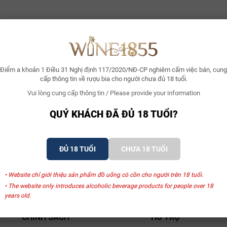
Điểm a khoản 1 Điều 31 Nghị định 117/2020/NĐ-CP nghiêm cấm việc bán, cung
cấp thông tin về rượu bia cho người chưa đủ 18 tuổi.
Vui lòng cung cấp thông tin / Please provide your information
QUÝ KHÁCH ĐÃ ĐỦ 18 TUỔI?
ĐỦ 18 TUỔI
CHƯA 18 TUỔI
ẠI LÝ ĐỘC QUYỀN
GIAO HÀNG NHANH
iên hệ 0969 111 855 để được trao
Giao hàng toàn quốc v
i chi tiết
đãi đặc biệt
• Website chỉ giới thiệu sản phẩm đồ uống có cồn cho người trên 18 tuổi.
• The website only introduces alcoholic beverage products for people over 18
years old.
CHÍNH SÁCH
HỖ TRỢ