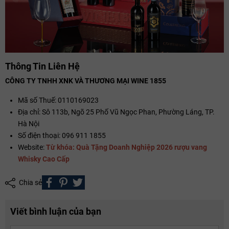
Thông Tin Liên Hệ
CÔNG TY TNHH XNK VÀ THƯƠNG MẠI WINE 1855
Mã số Thuế: 0110169023
Địa chỉ: Sô 113b, Ngõ 25 Phố Vũ Ngọc Phan, Phường Láng, TP.
Hà Nội
Số điện thoại: 096 911 1855
Website:
Từ khóa:
Quà Tặng Doanh Nghiệp 2026
rượu vang
Whisky Cao Cấp
Chia sẻ
Viết bình luận của bạn