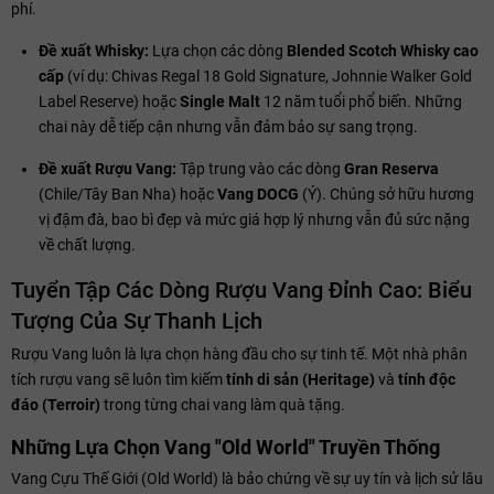
phí.
Đề xuất Whisky:
Lựa chọn các dòng
Blended Scotch Whisky cao
cấp
(ví dụ: Chivas Regal 18 Gold Signature, Johnnie Walker Gold
Label Reserve) hoặc
Single Malt
12 năm tuổi phổ biến. Những
chai này dễ tiếp cận nhưng vẫn đảm bảo sự sang trọng.
Đề xuất Rượu Vang:
Tập trung vào các dòng
Gran Reserva
(Chile/Tây Ban Nha) hoặc
Vang DOCG
(Ý). Chúng sở hữu hương
vị đậm đà, bao bì đẹp và mức giá hợp lý nhưng vẫn đủ sức nặng
về chất lượng.
Tuyển Tập Các Dòng Rượu Vang Đỉnh Cao: Biểu
Tượng Của Sự Thanh Lịch
Rượu Vang luôn là lựa chọn hàng đầu cho sự tinh tế. Một nhà phân
tích rượu vang sẽ luôn tìm kiếm
tính di sản (Heritage)
và
tính độc
đáo (Terroir)
trong từng chai vang làm quà tặng.
Những Lựa Chọn Vang "Old World" Truyền Thống
Vang Cựu Thế Giới (Old World) là bảo chứng về sự uy tín và lịch sử lâu