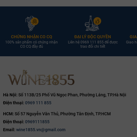
CHỨNG NHẬN CO CQ
ĐẠI LÝ ĐỘC QUYỀN
GIA
100% sản phẩm có chứng nhận
Liên hệ 0969 111 855 để được
Giao h
CO CQ đầy đủ
trao đổi chi tiết
Hà Nội:
Số 113B/25 Phố Vũ Ngọc Phan, Phường Láng, TP.Hà Nội
Điện thoại:
0969 111 855
HCM:
Số 57 Nguyễn Văn Thủ, Phường Tân Định, TP.HCM
Điện thoại:
0969111855
Email:
wine1855.vn@gmail.com