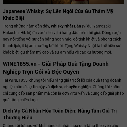
Japanese Whisky: Sự Lên Ngôi Của Gu Thẩm Mỹ
Khác Biệt
Trong những năm gần đây,
Whisky Nhật Bản
(ví dụ: Yamazaki,
Hakushu, Hibiki) đã vươn lên vị trí hàng đầu trên thế giới. Dòng rượu
này nổi tiếng với sự cân bằng hoàn hảo, độ tinh khiết và phong cách
thanh lịch, ít bị ảnh hưởng bởi khói. Tặng Whisky Nhật là thể hiện sự
khác biệt, gu thẩm mỹ cao và sự am hiểu về các xu hướng mới.
WINE1855.vn - Giải Pháp Quà Tặng Doanh
Nghiệp Trọn Gói và Độc Quyền
Tại WINE1855, chúng tôi hiểu rằng giá trị cốt lõi của quà tặng doanh
nghiệp nằm ở sự
tin cậy
và
dịch vụ chuyên nghiệp
. Chúng tôi không
chỉ cung cấp sản phẩm mà còn là đơn vị tư vấn và cung cấp giải pháp
quà tặng chiến lược.
Dịch Vụ Cá Nhân Hóa Toàn Diện: Nâng Tầm Giá Trị
Thương Hiệu
Chúng tôi tự hào với khả năng cá nhân hóa quà tặng theo yêu cầu