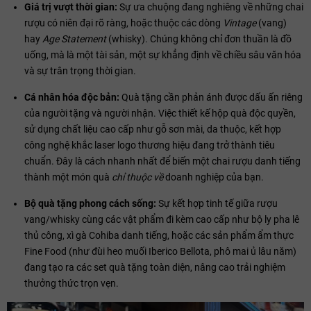
Giá trị vượt thời gian:
Sự ưa chuộng đang nghiêng về những chai
rượu có niên đại rõ ràng, hoặc thuộc các dòng
Vintage
(vang)
hay
Age Statement
(whisky). Chúng không chỉ đơn thuần là đồ
uống, mà là một tài sản, một sự khẳng định về chiều sâu văn hóa
và sự trân trọng thời gian.
Cá nhân hóa độc bản:
Quà tặng cần phản ánh được dấu ấn riêng
của người tặng và người nhận. Việc thiết kế hộp quà độc quyền,
sử dụng chất liệu cao cấp như gỗ sơn mài, da thuộc, kết hợp
công nghệ khắc laser logo thương hiệu đang trở thành tiêu
chuẩn. Đây là cách nhanh nhất để biến một chai rượu danh tiếng
thành một món quà
chỉ thuộc về
doanh nghiệp của bạn.
Bộ quà tặng phong cách sống:
Sự kết hợp tinh tế giữa rượu
vang/whisky cùng các vật phẩm đi kèm cao cấp như bộ ly pha lê
thủ công, xì gà Cohiba danh tiếng, hoặc các sản phẩm ẩm thực
Fine Food (như đùi heo muối Iberico Bellota, phô mai ủ lâu năm)
đang tạo ra các set quà tặng toàn diện, nâng cao trải nghiệm
thưởng thức trọn vẹn.