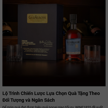
Lộ Trình Chiến Lược Lựa Chọn Quà Tặng Theo
Đối Tượng và Ngân Sách
Để món quà đạt được hiệu quả ngoại giao tối ưu, WINE1855 đề xuất