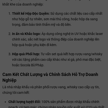
khắt khe của doanh nghiệp:
Thiết kế Hộp Độc Quyền:
Sử dụng các chất liệu cao cấp nhất
như hộp gỗ tự nhiên, sơn mài thủ công, hoặc hộp da sang
trọng, đảm bảo tính thẩm mỹ và độ bền.
In ấn và Khắc logo:
Áp dụng công nghệ in UV hoặc khắc laser
chính xác, sắc nét logo và thông điệp của doanh nghiệp lên
hộp quà hoặc phụ kiện đi kèm.
Hộp quà Phối hợp:
Tư vấn set quà kết hợp rượu vang/whisky
với các tặng phẩm cao cấp khác như xì gà, phô mai đặc biệt,
hoặc Socola Bỉ/Pháp.
Cam Kết Chất Lượng và Chính Sách Hỗ Trợ Doanh
Nghiệp
Là nhà nhập khẩu và phân phối rượu vang, whisky cao cấp uy tín,
chúng tôi cam kết:
Chất lượng tuyệt đối:
100% sản phẩm được nhập khẩu chính
ngạch, có tem mác, chứng nhận nguồn gốc xuất xứ (CO) và chất