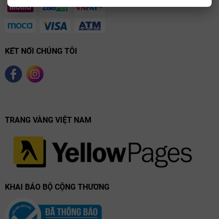
KẾT NỐI CHÚNG TÔI
TRANG VÀNG VIỆT NAM
KHAI BÁO BỘ CỘNG THƯƠNG