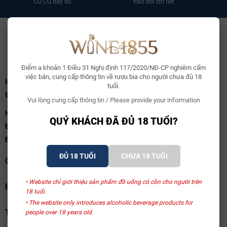
CO CQ đầy đủ
trao đổi chi tiết
Điểm a khoản 1 Điều 31 Nghị định 117/2020/NĐ-CP nghiêm cấm
việc bán, cung cấp thông tin về rượu bia cho người chưa đủ 18
Hà Nội:
Số 113B/25 Phố Vũ Ngọc Phan, Phường Láng, TP.Hà Nội
tuổi.
Điện thoại:
0969 111 855
Vui lòng cung cấp thông tin / Please provide your information
HCM:
Số 57 Nguyễn Văn Thủ, Phường Tân Định, TP.HCM
QUÝ KHÁCH ĐÃ ĐỦ 18 TUỔI?
Điện thoại:
0969111855
Email:
wine1855.vn@gmail.com
ĐỦ 18 TUỔI
CHƯA 18 TUỔI
CHÍNH SÁCH
• Website chỉ giới thiệu sản phẩm đồ uống có cồn cho người trên
HỖ TRỢ
18 tuổi.
• The website only introduces alcoholic beverage products for
THANH TOÁN
people over 18 years old.