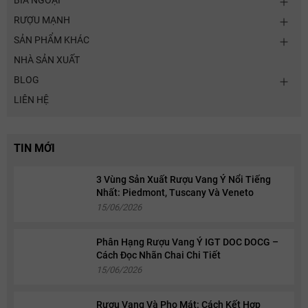
BIA NGOẠI
RƯỢU MẠNH
SẢN PHẨM KHÁC
NHÀ SẢN XUẤT
BLOG
LIÊN HỆ
TIN MỚI
3 Vùng Sản Xuất Rượu Vang Ý Nổi Tiếng
Nhất: Piedmont, Tuscany Và Veneto
15/06/2026
Phân Hạng Rượu Vang Ý IGT DOC DOCG –
Cách Đọc Nhãn Chai Chi Tiết
15/06/2026
Rượu Vang Và Pho Mát: Cách Kết Hợp