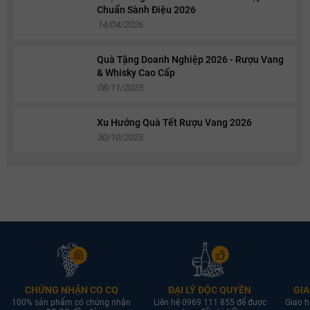
Chuẩn Sành Điệu 2026
14/04/2026
Quà Tặng Doanh Nghiệp 2026 - Rượu Vang
& Whisky Cao Cấp
08/11/2025
Xu Hướng Quà Tết Rượu Vang 2026
30/10/2025
CHỨNG NHẬN CO CQ
ĐẠI LÝ ĐỘC QUYỀN
GIA
100% sản phẩm có chứng nhận
Liên hệ 0969 111 855 để được
Giao h