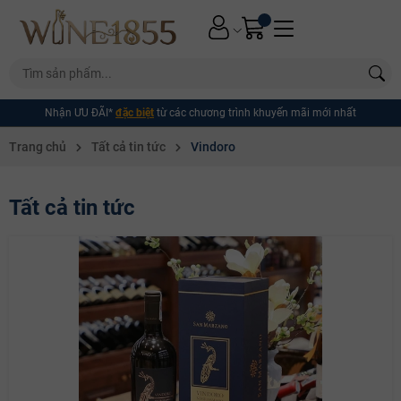
Nhận ƯU ĐÃI*
đặc biệt
từ các chương trình khuyến mãi mới nhất
Trang chủ
Tất cả tin tức
Vindoro
Tất cả tin tức