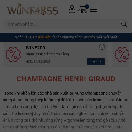
Nhận ƯU ĐÃI*
đặc biệt
từ các chương trình khuyến mãi mới nhất
WINE200
Giảm 200k giá trị đơn hàng
Lấy mã
HSD: 31/12/2025
CHAMPAGNE HENRI GIRAUD
Trong khi phần lớn các nhà sản xuất tại vùng Champagne chuyển
sang dùng thùng thép không gỉ để tối ưu hóa sản lượng, Henri Giraud
— nhà làm vang độc lập tại Aÿ — lại chọn con đường phục hưng di
sản. Họ là đơn vị duy nhất thực hiện các nghiên cứu chuyên sâu về
ảnh hưởng của thổ nhưỡng rừng Argonne lên từng thớ gỗ sồi, từ đó
tạo ra những chiếc thùng ủ có khả năng "trò chuyện" với rượu vang.