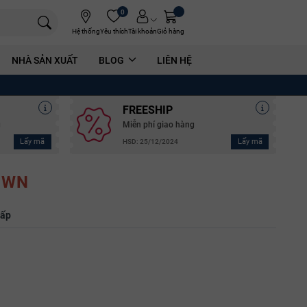
0
Hệ thống
Yêu thích
Tài khoản
Giỏ hàng
NHÀ SẢN XUẤT
BLOG
LIÊN HỆ
FREESHIP
g
Miễn phí giao hàng
Lấy mã
Lấy mã
HSD: 25/12/2024
OWN
hấp