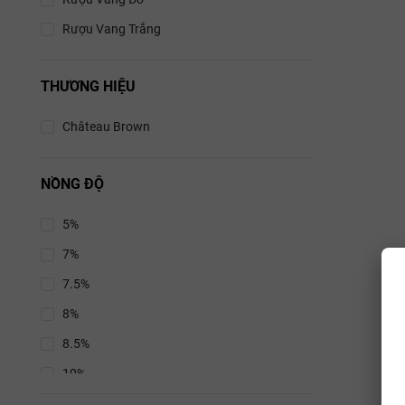
Rượu Vang Trắng
THƯƠNG HIỆU
Château Brown
NỒNG ĐỘ
5%
7%
7.5%
8%
8.5%
10%
10.5%