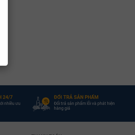
 24/7
ĐỔI TRẢ SẢN PHẨM
ới nhiều ưu
Đổi trả sản phẩm lỗi và phát hiện
hàng giả