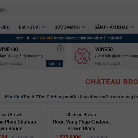
 CRU
BIA NGOẠI
RƯỢU MẠNH
SẢN PHẨM KHÁC
Nhận ƯU ĐÃI*
đặc biệt
từ các chương trình khuyến mãi mới nhất
WINE100
WINE50
iảm 100k giá trị đơn hàng
Giảm 50k giá trị đơn hàn
Lấy mã
SD: 31/12/2025
HSD: 31/12/2025
CHÂTEAU BR
Mặc định
Tên A-Z
Tên Z-A
Hàng mới
Giá thấp đến cao
Giá cao xuống t
- 10%
- 10%
teau Brown
Château Brown
g Pháp Chateau
Rượu Vang Pháp Chateau
own Rouge
Brown Blanc
00₫
1.525.000₫
1.513.000₫
1.694.000₫