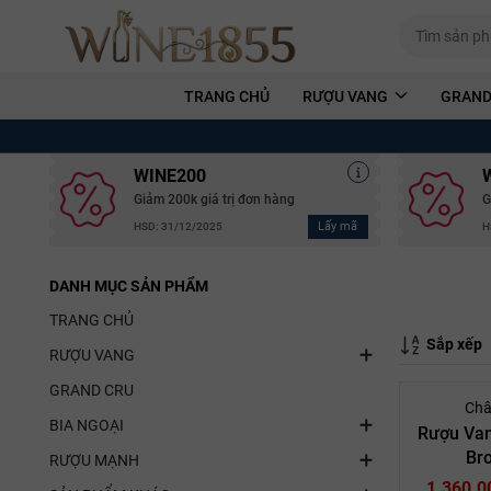
TRANG CHỦ
RƯỢU VANG
GRAND
WINE200
Giảm 200k giá trị đơn hàng
G
Lấy mã
HSD: 31/12/2025
H
DANH MỤC SẢN PHẨM
TRANG CHỦ
Sắp xếp
RƯỢU VANG
GRAND CRU
Châ
BIA NGOẠI
Rượu Van
Br
RƯỢU MẠNH
1.360.0