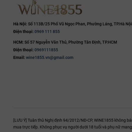
14.8%
15%
15.5%
Hà Nội:
Số 113B/25 Phố Vũ Ngọc Phan, Phường Láng, TP.Hà Nội
Điện thoại:
0969 111 855
16%
HCM:
Số 57 Nguyễn Văn Thủ, Phường Tân Định, TP.HCM
16.5%
Điện thoại:
0969111855
17%
Email:
wine1855.vn@gmail.com
19%
20%
[LƯU Ý] Tuân thủ Nghị định 94/2012/NĐ-CP, WINE1855 không bán r
mua trực tiếp. Không phục vụ người dưới 18 tuổi và phụ nữ mang 