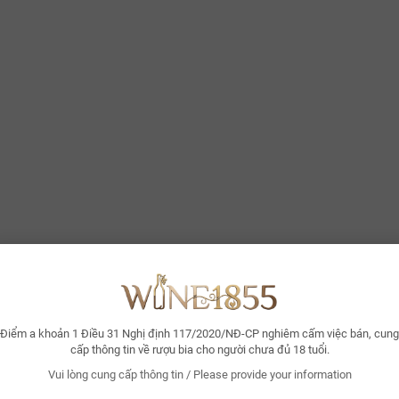
Điểm a khoản 1 Điều 31 Nghị định 117/2020/NĐ-CP nghiêm cấm việc bán, cung
cấp thông tin về rượu bia cho người chưa đủ 18 tuổi.
Vui lòng cung cấp thông tin / Please provide your information