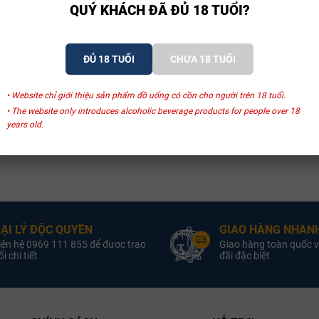
QUÝ KHÁCH ĐÃ ĐỦ 18 TUỔI?
ĐỦ 18 TUỔI
CHƯA 18 TUỔI
• Website chỉ giới thiệu sản phẩm đồ uống có cồn cho người trên 18 tuổi.
• The website only introduces alcoholic beverage products for people over 18
years old.
ẠI LÝ ĐỘC QUYỀN
GIAO HÀNG NHANH
iên hệ 0969 111 855 để được trao
Giao hàng toàn quốc v
i chi tiết
đãi đặc biệt