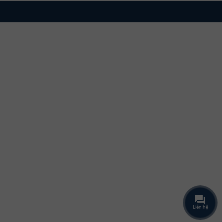
ượu vang Đức
ết mang lại lựa chọn đẳng cấp cho những ai yêu thích dòng vang
sâu sắc về thổ nhưỡng nước Đức:
Liên hệ
ủi Đức lên bản đồ thế giới. Với quy trình lên men tỉ mỉ, các dòng