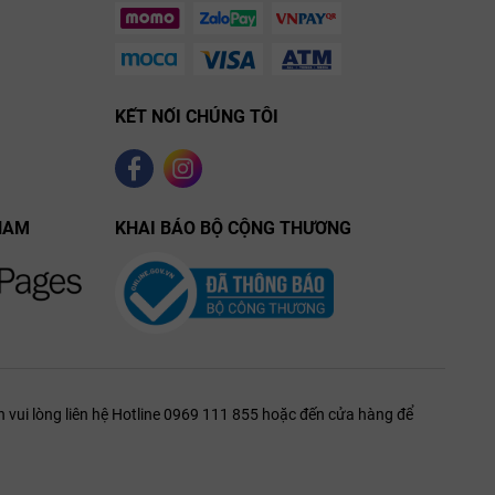
hay Rheingau, thương hiệu này mang đến những trải nghiệm hương
ao.
KẾT NỐI CHÚNG TÔI
NAM
KHAI BÁO BỘ CỘNG THƯƠNG
 vui lòng liên hệ Hotline 0969 111 855 hoặc đến cửa hàng để