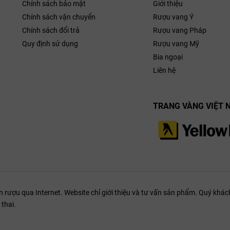
Chính sách bảo mật
Giới thiệu
dòng vang sủi
Deinhard Lila
và các tuyệt tác Riesling từ vùng Moselle 
Chính sách vận chuyển
Rượu vang Ý
hù hợp cho cả những bữa tiệc sôi động lẫn những buổi thưởng thức thanh t
Chính sách đổi trả
Rượu vang Pháp
Quy định sử dụng
Rượu vang Mỹ
Bia ngoại
Liên hệ
TRANG VÀNG VIỆT 
ượu qua Internet. Website chỉ giới thiệu và tư vấn sản phẩm. Quý khách
thai.