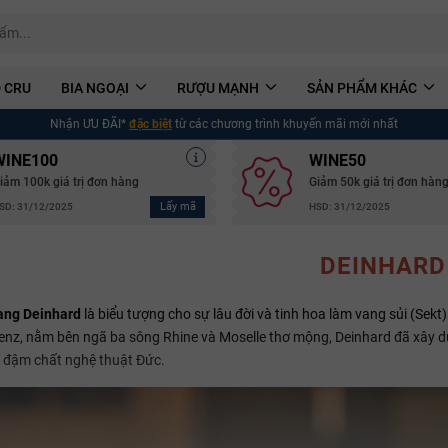
 CRU
BIA NGOẠI
RƯỢU MẠNH
SẢN PHẨM KHÁC
Nhận ƯU ĐÃI*
đặc biệt
từ các chương trình khuyến mãi mới nhất
WINE100
WINE50
iảm 100k giá trị đơn hàng
Giảm 50k giá trị đơn hàn
Lấy mã
SD: 31/12/2025
HSD: 31/12/2025
DEINHARD
ang Deinhard
là biểu tượng cho sự lâu đời và tinh hoa làm vang sủi (Se
enz, nằm bên ngã ba sông Rhine và Moselle thơ mộng, Deinhard đã xây d
 đậm chất nghệ thuật Đức.