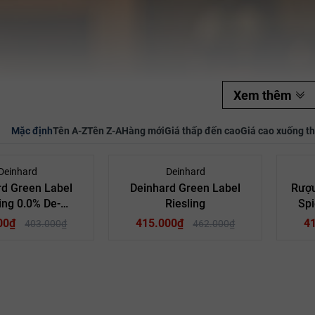
Mã giảm giá:
Ngày hết hạn:
Điều kiện:
Xem thêm
Mặc định
Tên A-Z
Tên Z-A
Hàng mới
Giá thấp đến cao
Giá cao xuống t
- 11%
- 10%
Deinhard
Deinhard
rd Green Label
Deinhard Green Label
Rượ
ing 0.0% De-
Riesling
Spi
holized Wine
00₫
415.000₫
4
403.000₫
462.000₫
Vang Đức
Quốc gia:
ng Đức
Quốc gia:
Mosel
Vùng: