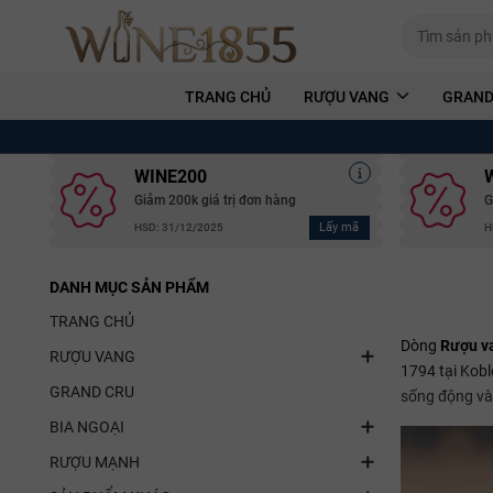
TRANG CHỦ
RƯỢU VANG
GRAND
WINE200
Giảm 200k giá trị đơn hàng
G
Lấy mã
HSD: 31/12/2025
H
DANH MỤC SẢN PHẨM
TRANG CHỦ
Dòng
Rượu v
RƯỢU VANG
1794 tại Kobl
GRAND CRU
sống động và
BIA NGOẠI
RƯỢU MẠNH