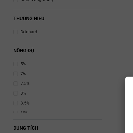
Rượu
THƯƠNG HIỆU
0.0
Deinhard
Deinha
NỒNG ĐỘ
Ri
Deinhard G
5%
0.0% D
7%
mang đ
7.5%
trắng Đức 
táo, lê,
8%
khoáng than
8.5%
uống và 
10%
10.5%
DUNG TÍCH
11%