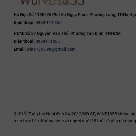
toàn cầu với 
15%
vị tinh tế, p
15.5%
Hà Nội:
Số 113B/25 Phố Vũ Ngọc Phan, Phường Láng, TP.Hà Nội
Điện thoại:
0969 111 855
16%
HCM:
Số 57 Nguyễn Văn Thủ, Phường Tân Định, TP.HCM
16.5%
Điện thoại:
0969111855
17%
Email:
wine1855.vn@gmail.com
19%
20%
[LƯU Ý] Tuân thủ Nghị định 94/2012/NĐ-CP, WINE1855 không bán r
mua trực tiếp. Không phục vụ người dưới 18 tuổi và phụ nữ mang 