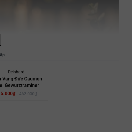
hấp
- 10%
Deinhard
u Vang Đức Gaumen
el Gewurztraminer
15.000₫
462.000₫
Vang Đức
Quốc Gia: