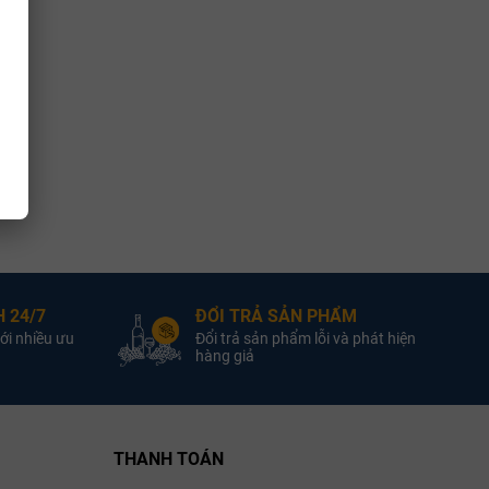
 24/7
ĐỔI TRẢ SẢN PHẨM
ới nhiều ưu
Đổi trả sản phẩm lỗi và phát hiện
hàng giả
uẩn chuyên nghiệp cho hệ thống
WINE1855
.
ử
THANH TOÁN
 giữa truyền thống lâu đời và kỹ thuật làm vang hiện đại. Nổi tiếng