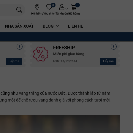
0
Hệ thống
Yêu thích
Tài khoản
Giỏ hàng
NHÀ SẢN XUẤT
BLOG
LIÊN HỆ
FREESHIP
g
Miễn phí giao hàng
Lấy mã
Lấy mã
HSD: 25/12/2024
kt) cũng như vang trắng của nước Đức. Được thành lập từ năm
ựng một đế chế rượu vang danh giá với phong cách tươi mới,