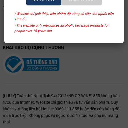
TRANG VÀNG VIỆT NAM
• Website chỉ giới thiệu sản phẩm đồ uống có cồn cho người trên
18 tuổi.
• The website only introduces alcoholic beverage products for
people over 18 years old.
KHAI BÁO BỘ CỘNG THƯƠNG
[LƯU Ý] Tuân thủ Nghị định 94/2012/NĐ-CP, WINE1855 không bán
rượu qua Internet. Website chỉ giới thiệu và tư vấn sản phẩm. Quý
khách vui lòng liên hệ Hotline 0969 111 855 hoặc đến cửa hàng để
mua trực tiếp. Không phục vụ người dưới 18 tuổi và phụ nữ mang
thai.