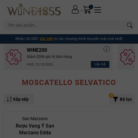
Nhận ƯU ĐÃI*
đặc biệt
từ các chương trình khuyến mãi mới nhất
WINE200
Giảm 200k giá trị đơn hàng
Lấy mã
HSD: 31/12/2025
MOSCATELLO SELVATICO
0
Sắp xếp
Bộ lọc
- 27%
San Marzano
Rượu Vang Ý San
Marzano Edda