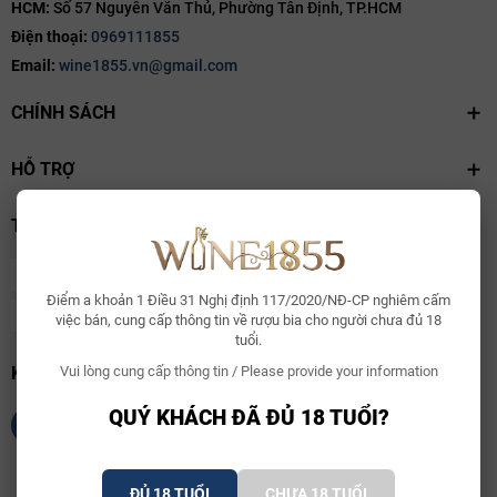
HCM:
Số 57 Nguyễn Văn Thủ, Phường Tân Định, TP.HCM
Điện thoại:
0969111855
Email:
wine1855.vn@gmail.com
CHÍNH SÁCH
HỖ TRỢ
THANH TOÁN
Điểm a khoản 1 Điều 31 Nghị định 117/2020/NĐ-CP nghiêm cấm
việc bán, cung cấp thông tin về rượu bia cho người chưa đủ 18
tuổi.
KẾT NỐI CHÚNG TÔI
Vui lòng cung cấp thông tin / Please provide your information
QUÝ KHÁCH ĐÃ ĐỦ 18 TUỔI?
ĐỦ 18 TUỔI
CHƯA 18 TUỔI