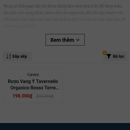
Từng có thời gian dài chỉ được dùng làm nho pha trộn để tăng màu
sắc cho các vùng khác, Nero d'Avola ngày nay đã trỗi dậy mạnh mẽ,
trở thành một ngôi sao độc lập khẳng định vị thế cao cấp trên bản đồ
Mã giảm giá:
rượu vang thế giới.
Ngày hết hạn:
Xem thêm
Điều kiện:
0
Sắp xếp
Bộ lọc
- 32%
Caviro
Rượu Vang Ý Tavernello
Organico Rosso Terre
Siciliane
198.000₫
290.000₫
Giống nho Nero d'Avola
1. Nguồn Gốc Và Bản Sắc Terroir Núi Lửa