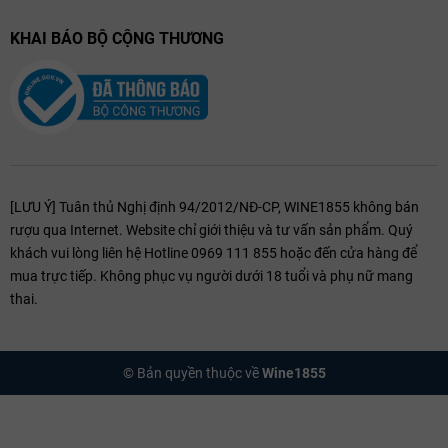
KHAI BÁO BỘ CỘNG THƯƠNG
[LƯU Ý] Tuân thủ Nghị định 94/2012/NĐ-CP, WINE1855 không bán
rượu qua Internet. Website chỉ giới thiệu và tư vấn sản phẩm. Quý
Rượu vang từ giống nho Giống nho Nero d'Avola
khách vui lòng liên hệ Hotline 0969 111 855 hoặc đến cửa hàng để
3. Nghệ Thuật Kết Hợp Món Ăn (Food Pairing)
mua trực tiếp. Không phục vụ người dưới 18 tuổi và phụ nữ mang
thai.
Sự hòa quyện giữa vị trái cây chín sẫm, nồng độ cồn ấm áp và tannin
mượt mà của Nero d'Avola biến nó thành người bạn đồng hành lý
tưởng cho các món thịt đỏ và đồ nướng giàu gia vị:
© Bản quyền thuộc về
Wine1855
Thịt đỏ & Đồ nướng:
Bít tết bò sốt tiêu đen, sườn cừu nướng thảo
mộc, thịt heo nướng tảng sốt BBQ hoặc burger bò phô mai béo
ngậy.