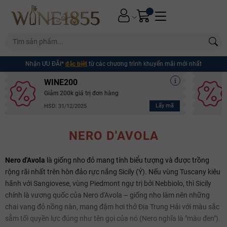
Nhận ƯU ĐÃI*
đặc biệt
từ các chương trình khuyến mãi mới nhất
WINE200
Giảm 200k giá trị đơn hàng
Lấy mã
HSD: 31/12/2025
NERO D'AVOLA
Nero d'Avola
là giống nho đỏ mang tính biểu tượng và được trồng
rộng rãi nhất trên hòn đảo rực nắng Sicily (Ý). Nếu vùng Tuscany kiêu
hãnh với Sangiovese, vùng Piedmont ngự trị bởi Nebbiolo, thì Sicily
chính là vương quốc của Nero d'Avola – giống nho làm nên những
chai vang đỏ nồng nàn, mang đậm hơi thở Địa Trung Hải với màu sắc
sẫm tối quyền lực đúng như tên gọi của nó (Nero nghĩa là "màu đen").