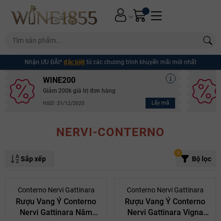
Nhận ƯU ĐÃI*
đặc biệt
từ các chương trình khuyến mãi mới nhất
WINE200
Giảm 200k giá trị đơn hàng
Lấy mã
HSD: 31/12/2025
NERVI-CONTERNO
0
Sắp xếp
Bộ lọc
- 10%
Conterno Nervi Gattinara
Conterno Nervi Gattinara
Rượu Vang Ý Conterno
Rượu Vang Ý Conterno
Nervi Gattinara Năm
Nervi Gattinara Vigna