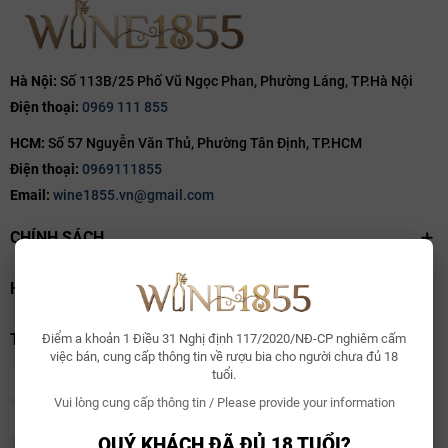
Hà Nội:
Số 113B/25 Phố Vũ Ngọc Phan, Phường Láng, TP.Hà Nội
Điện thoại:
0969 111 855
HCM:
Số 57 Nguyễn Văn Thủ, Phường Tân Định, TP.HCM
Điện thoại:
0969111855
Email:
wine1855.vn@gmail.com
CHÍNH SÁCH
HỖ TRỢ
THANH TOÁN
Điểm a khoản 1 Điều 31 Nghị định 117/2020/NĐ-CP nghiêm cấm
việc bán, cung cấp thông tin về rượu bia cho người chưa đủ 18
tuổi.
Vui lòng cung cấp thông tin / Please provide your information
QUÝ KHÁCH ĐÃ ĐỦ 18 TUỔI?