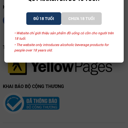
KẾT NỐI CHÚNG TÔI
ĐỦ 18 TUỔI
CHƯA 18 TUỔI
• Website chỉ giới thiệu sản phẩm đồ uống có cồn cho người trên
18 tuổi.
• The website only introduces alcoholic beverage products for
TRANG VÀNG VIỆT NAM
people over 18 years old.
KHAI BÁO BỘ CỘNG THƯƠNG