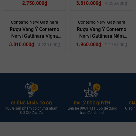
2018
Valferana Năm 2016
2.750.000₫
3.810.000₫
4.235.000₫
Mã giảm giá:
Ngày hết hạn:
- 10%
- 10%
Conterno Nervi Gattinara
Conterno Nervi Gattinara
Rượu Vang Ý Conterno
Rượu Vang Ý Conterno
Điều kiện:
Nervi Gattinara Vigna
Nervi Gattinara Năm
Molsino Năm 2016
2017
3.810.000₫
1.960.000₫
4.235.000₫
2.178.000₫
CHỨNG NHẬN CO CQ
ĐẠI LÝ ĐỘC QUYỀN
GIA
100% sản phẩm có chứng nhận
Liên hệ 0969 111 855 để được
Giao h
CO CQ đầy đủ
trao đổi chi tiết