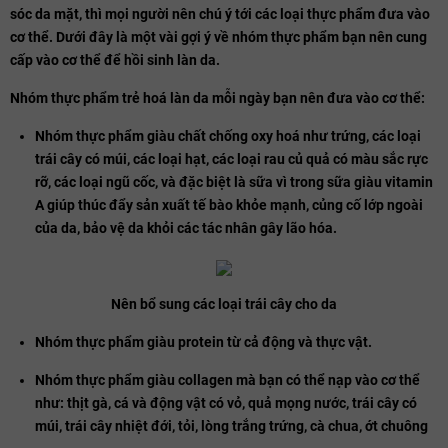
sóc da mặt, thì mọi người nên chú ý tới các loại thực phẩm đưa vào
cơ thể. Dưới đây là một vài gợi ý về nhóm thực phẩm bạn nên cung
cấp vào cơ thể để hồi sinh làn da.
Nhóm thực phẩm trẻ hoá làn da mỗi ngày bạn nên đưa vào cơ thể:
Nhóm thực phẩm giàu chất chống oxy hoá như trứng, các loại
trái cây có múi, các loại hạt, các loại rau củ quả có màu sắc rực
rỡ, các loại ngũ cốc, và đặc biệt là sữa vì​​​​​​ trong sữa giàu vitamin
A giúp thúc đẩy sản xuất tế bào khỏe mạnh, củng cố lớp ngoài
của da, bảo vệ da khỏi các tác nhân gây lão hóa.
Nên bổ sung các loại trái cây cho da
Nhóm thực phẩm giàu protein từ cả động và thực vật.
Nhóm thực phẩm giàu collagen mà bạn có thể nạp vào cơ thể
như: thịt gà, cá và động vật có vỏ, quả mọng nước, trái cây có
múi, trái cây nhiệt đới, tỏi, lòng trắng trứng, cà chua, ớt chuông