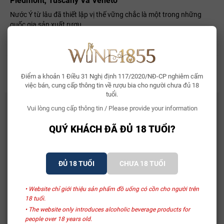
Piedmont, Tuscany Và Veneto
Nước Ý từ lâu đã thiết lập vị thế vững chắc là một trong những
quốc gia sản xuất rượu...
Đăng bởi:
Admin
15/06/2026
Điểm a khoản 1 Điều 31 Nghị định 117/2020/NĐ-CP nghiêm cấm
việc bán, cung cấp thông tin về rượu bia cho người chưa đủ 18
tuổi.
DANH MỤC SẢN PHẨM
Vui lòng cung cấp thông tin / Please provide your information
TRANG CHỦ
QUÝ KHÁCH ĐÃ ĐỦ 18 TUỔI?
RƯỢU VANG
GRAND CRU
ĐỦ 18 TUỔI
CHƯA 18 TUỔI
BIA NGOẠI
RƯỢU MẠNH
• Website chỉ giới thiệu sản phẩm đồ uống có cồn cho người trên
SẢN PHẨM KHÁC
18 tuổi.
• The website only introduces alcoholic beverage products for
NHÀ SẢN XUẤT
people over 18 years old.