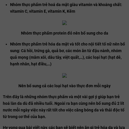
Nhóm thực phẩm trẻ hoá da mặt giàu vitamin và khoáng chất:
vitamin C, vitamin E, vitamin K, Kẽm
Nhóm thực phẩm protein đỏ nên bổ sung cho da
​​Nhóm thực phẩm trẻ hóa da mặt và tốt cho nội tiết tố nữ nên bổ
sung: Cá hồi, trứng gà, quả bơ, các món ăn từ đậu nành, nhóm
quả mọng (mâm xôi, dâu tây, việt quất,…), các loại hạt (hạt dẻ,
hạnh nhân, hạt điều,…)
Nên bổ sung cả các loại hạt vào thực đơn mỗi ngày
Trên đây là những nhóm thực phẩm và một vài gợi ý giúp bạn trẻ
hoá làn da dù đã nhiều tuổi. Ngoài ra bạn cùng nên bổ sung đủ 2 lít
nước mỗi ngày việc này rất tốt cho việc căng bóng da và thải độc tố
từ trong cơ thể của bạn.
Hy vọng qua bài viết này, các bạn sẽ biết nên ăn gì trẻ hóa da và lựa