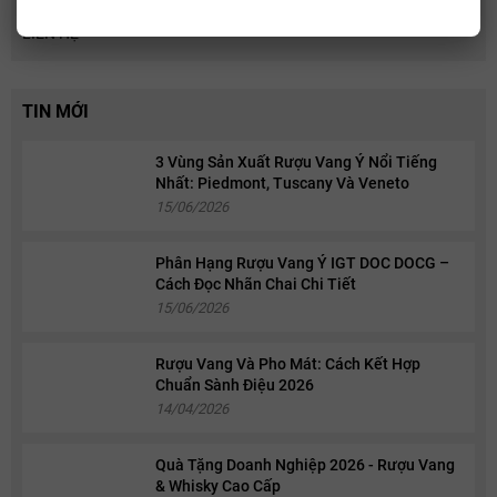
BLOG
LIÊN HỆ
TIN MỚI
3 Vùng Sản Xuất Rượu Vang Ý Nổi Tiếng
Nhất: Piedmont, Tuscany Và Veneto
15/06/2026
Phân Hạng Rượu Vang Ý IGT DOC DOCG –
Cách Đọc Nhãn Chai Chi Tiết
15/06/2026
Rượu Vang Và Pho Mát: Cách Kết Hợp
Chuẩn Sành Điệu 2026
14/04/2026
Quà Tặng Doanh Nghiệp 2026 - Rượu Vang
& Whisky Cao Cấp