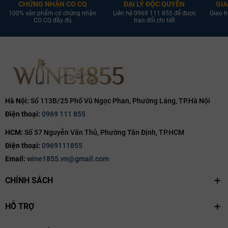
CHỨNG NHẬN CO CQ
ĐẠI LÝ ĐỘC QUYỀN
GIA
100% sản phẩm có chứng nhận
Liên hệ 0969 111 855 để được
Giao h
CO CQ đầy đủ
trao đổi chi tiết
Hà Nội:
Số 113B/25 Phố Vũ Ngọc Phan, Phường Láng, TP.Hà Nội
Điện thoại:
0969 111 855
HCM:
Số 57 Nguyễn Văn Thủ, Phường Tân Định, TP.HCM
Điện thoại:
0969111855
Email:
wine1855.vn@gmail.com
CHÍNH SÁCH
HỖ TRỢ