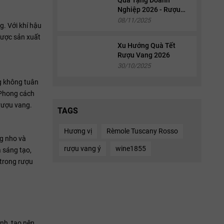
Nghiệp 2026 - Rượu
Vang & Whisky Cao
08/11/2025
g. Với khí hậu
Cấp
được sản xuất
Xu Hướng Quà Tết
Rượu Vang 2026
30/10/2025
g không tuân
 Phong cách
rượu vang.
TAGS
Hương vị
Rèmole Tuscany Rosso
ng nho và
rượu vang ý
wine1855
 sáng tạo,
 trong rượu
nh, tạo nên