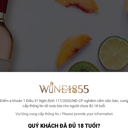
Điểm a khoản 1 Điều 31 Nghị định 117/2020/NĐ-CP nghiêm cấm việc bán, cung
cấp thông tin về rượu bia cho người chưa đủ 18 tuổi.
Vui lòng cung cấp thông tin / Please provide your information
QUÝ KHÁCH ĐÃ ĐỦ 18 TUỔI?