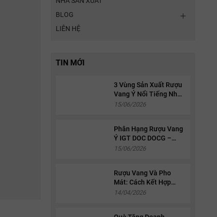
NHÀ SẢN XUẤT
BLOG
LIÊN HỆ
TIN MỚI
3 Vùng Sản Xuất Rượu
Vang Ý Nổi Tiếng Nhất:
Piedmont, Tuscany Và
15/06/2026
Veneto
Phân Hạng Rượu Vang
Ý IGT DOC DOCG –
Cách Đọc Nhãn Chai
15/06/2026
Chi Tiết
Rượu Vang Và Pho
Mát: Cách Kết Hợp
Chuẩn Sành Điệu 2026
14/04/2026
Quà Tặng Doanh