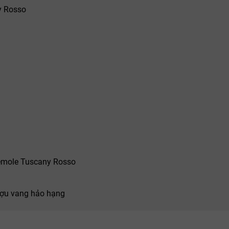
y Rosso
èmole Tuscany Rosso
ượu vang hảo hạng