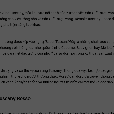
từ vùng Tuscany, một khu vực nổi danh của Ý trong việc sản xuất rượu van
 tưởng cho việc trồng nho và sản xuất rượu vang. Rèmole Tuscany Rosso 
g pha trộn sáng tạo khác.
 thường được xếp vào hạng "Super Tuscan." Đây là những chai rượu van
 phương với những loại nho quốc tế như Cabernet Sauvignon hay Merlot.
òa giữa nét đặc trưng của nho Ý và sự đổi mới trong kỹ thuật sản xuất 
đa dạng và sự thú vị của vùng Tuscany. Thông qua việc kết hợp các giố
ghiệm thú vị cho người thưởng thức. Với sự cân đối giữa truyền thống và
ch vang Ý truyền thống và những người tìm kiếm cái mới mẻ và độc đáo
Tuscany Rosso
 sự trẻ trung và sự sống động. Độ trong của rượu thường ở mức trung bì