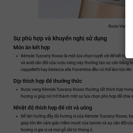
Rượu Vang Ý 
Sự phù hợp và khuyến nghị sử dụng
Món ăn kết hợp
Rèmole Tuscany Rosso là một lựa chọn tuyệt vời để kết hợp v
và acid cân đối của rượu vang này thường tạo sự cân bằng hoà
cappelletti hay bistecca alla Fiorentina đều có thể làm tôn 
Dịp thích hợp để thưởng thức
Rượu vang Rèmole Tuscany Rosso thường rất thích hợp trong c
hương vị giúp nó trở thành một sự lựa chọn phù hợp để chia 
Nhiệt độ thích hợp để rót và uống
Để tận hưởng đầy đủ hương vị của Rèmole Tuscany Rosso, bạn
giúp tôn lên cảm giác mềm mượt của tannin và sự cân đối của 
hương vị gia vị và mùi gỗ sồi từ thùng ủ.