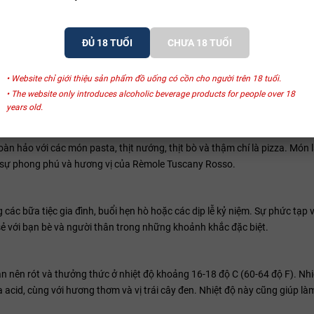
ĐỦ 18 TUỔI
CHƯA 18 TUỔI
Frescobaldi Remole Toscana Rose
• Website chỉ giới thiệu sản phẩm đồ uống có cồn cho người trên 18 tuổi.
• The website only introduces alcoholic beverage products for people over 18
years old.
ới các món ăn Ý truyền thống. Sự cân đối giữa hương vị trái cây đen, ta
n hảo với các món pasta, thịt nướng, thịt bò và thậm chí là pizza. Món 
lên sự phong phú và hương vị của Rèmole Tuscany Rosso.
ác bữa tiệc gia đình, buổi hẹn hò hoặc các dịp lễ kỷ niệm. Sự phức tạp 
sẻ với bạn bè và người thân trong những khoảnh khắc đặc biệt.
 nên rót và thưởng thức ở nhiệt độ khoảng 16-18 độ C (60-64 độ F). Nhi
acid, cùng với hương thơm và vị trái cây đen. Nhiệt độ này cũng giúp làm