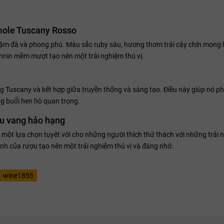
mole Tuscany Rosso
đậm đà và phong phú. Màu sắc ruby sâu, hương thơm trái cây chín mọng k
tannin mềm mượt tạo nên một trải nghiệm thú vị.
Tuscany và kết hợp giữa truyền thống và sáng tạo. Điều này giúp nó ph
ng buổi hẹn hò quan trọng.
ợu vang hảo hạng
một lựa chọn tuyệt vời cho những người thích thử thách với những trải 
ạnh của rượu tạo nên một trải nghiệm thú vị và đáng nhớ.
wine1855