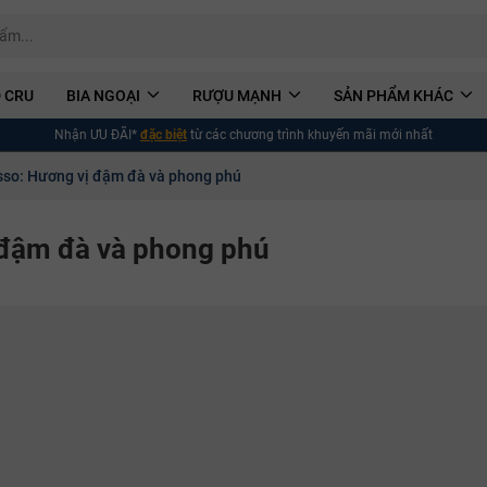
 CRU
BIA NGOẠI
RƯỢU MẠNH
SẢN PHẨM KHÁC
Nhận ƯU ĐÃI*
đặc biệt
từ các chương trình khuyến mãi mới nhất
so: Hương vị đậm đà và phong phú
 đậm đà và phong phú