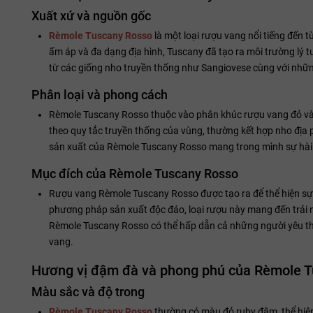
Xuất xứ và nguồn gốc
Rèmole Tuscany Rosso
là một loại rượu vang nổi tiếng đến 
ấm áp và đa dạng địa hình, Tuscany đã tạo ra môi trường lý
từ các giống nho truyền thống như Sangiovese cùng với nhữn
Phân loại và phong cách
Rèmole Tuscany Rosso thuộc vào phân khúc rượu vang đỏ và
theo quy tắc truyền thống của vùng, thường kết hợp nho địa
sản xuất của Rèmole Tuscany Rosso mang trong mình sự hài h
Mục đích của Rèmole Tuscany Rosso
Rượu vang Rèmole Tuscany Rosso được tạo ra để thể hiện sự 
phương pháp sản xuất độc đáo, loại rượu này mang đến trải n
Rèmole Tuscany Rosso có thể hấp dẫn cả những người yêu thí
vang.
Hương vị đậm đà và phong phú của Rèmole 
Màu sắc và độ trong
Rèmole Tuscany Rosso
thường có màu đỏ ruby đậm, thể hiện