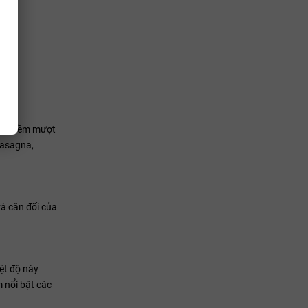
nnin mềm mượt
lasagna,
và cân đối của
ệt độ này
 nổi bật các