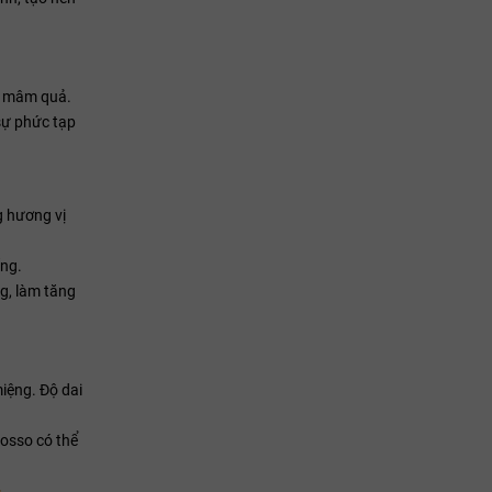
ả mâm quả.
 sự phức tạp
g hương vị
ống.
ng, làm tăng
iệng. Độ dai
Rosso có thể