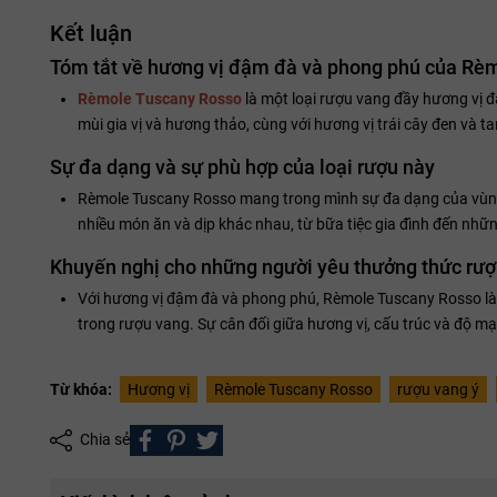
Kết luận
Tóm tắt về hương vị đậm đà và phong phú của Rè
Rèmole Tuscany Rosso
là một loại rượu vang đầy hương vị 
mùi gia vị và hương thảo, cùng với hương vị trái cây đen và 
Sự đa dạng và sự phù hợp của loại rượu này
Rèmole Tuscany Rosso mang trong mình sự đa dạng của vùng 
nhiều món ăn và dịp khác nhau, từ bữa tiệc gia đình đến nhữ
Khuyến nghị cho những người yêu thưởng thức rư
Với hương vị đậm đà và phong phú, Rèmole Tuscany Rosso là 
trong rượu vang. Sự cân đối giữa hương vị, cấu trúc và độ m
Từ khóa:
Hương vị
Rèmole Tuscany Rosso
rượu vang ý
Chia sẻ