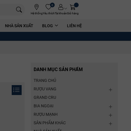
0
Hệ thống
Yêu thích
Tài khoản
Giỏ hàng
NHÀ SẢN XUẤT
BLOG
LIÊN HỆ
DANH MỤC SẢN PHẨM
TRANG CHỦ
RƯỢU VANG
GRAND CRU
BIA NGOẠI
RƯỢU MẠNH
SẢN PHẨM KHÁC