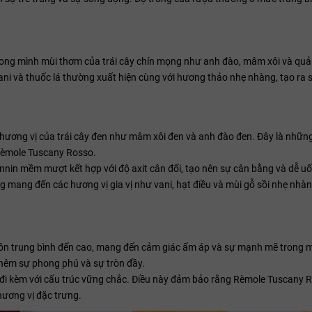
ong mình mùi thơm của trái cây chín mọng như anh đào, mâm xôi và qu
 vani và thuốc lá thường xuất hiện cùng với hương thảo nhẹ nhàng, tạo ra
 hương vị của trái cây đen như mâm xôi đen và anh đào đen. Đây là nhữn
Rèmole Tuscany Rosso.
annin mềm mượt kết hợp với độ axit cân đối, tạo nên sự cân bằng và dễ u
ng mang đến các hương vị gia vị như vani, hạt điều và mùi gỗ sồi nhẹ nhà
ồn trung bình đến cao, mang đến cảm giác ấm áp và sự mạnh mẽ trong m
 thêm sự phong phú và sự tròn đầy.
g đi kèm với cấu trúc vững chắc. Điều này đảm bảo rằng Rèmole Tuscany 
 hương vị đặc trưng.