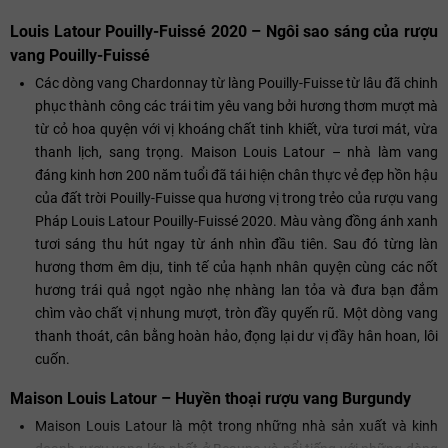
Louis Latour Pouilly-Fuissé 2020 – Ngôi sao sáng của rượu
vang Pouilly-Fuissé
Các dòng vang Chardonnay từ làng Pouilly-Fuisse từ lâu đã chinh
phục thành công các trái tim yêu vang bởi hương thơm mượt mà
từ cỏ hoa quyện với vị khoáng chất tinh khiết, vừa tươi mát, vừa
thanh lịch, sang trọng. Maison Louis Latour – nhà làm vang
đáng kinh hơn 200 năm tuổi đã tái hiện chân thực vẻ đẹp hồn hậu
của đất trời Pouilly-Fuisse qua hương vị trong trẻo của rượu vang
Pháp Louis Latour Pouilly-Fuissé 2020. Màu vàng đồng ánh xanh
tươi sáng thu hút ngay từ ánh nhìn đầu tiên. Sau đó từng làn
hương thơm êm dịu, tinh tế của hạnh nhân quyện cùng các nốt
hương trái quả ngọt ngào nhẹ nhàng lan tỏa và đưa bạn đắm
chìm vào chất vị nhung mượt, tròn đầy quyến rũ. Một dòng vang
thanh thoát, cân bằng hoàn hảo, đọng lại dư vị đầy hân hoan, lôi
cuốn.
Maison Louis Latour – Huyền thoại rượu vang Burgundy
Maison Louis Latour là một trong những nhà sản xuất và kinh