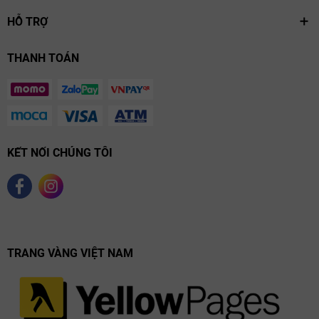
hỏng phần rượu vang còn lại trong chai. Bằng cách này, bạn có
HỖ TRỢ
thể thưởng thức một ly rượu vang mà không cần mở toàn bộ
chai. Sau đó, bạn có thể giữ chai trong một tháng hoặc lâu hơn
mà không lo rượu vang bị hỏng do nút chai đã bị thủng và bị oxi
THANH TOÁN
hóa.
KẾT NỐI CHÚNG TÔI
TRANG VÀNG VIỆT NAM