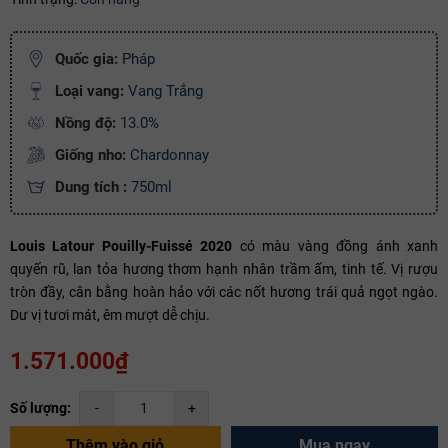
Ngày hết hạn:
Điều kiện:
Quốc gia:
Pháp
Loại vang:
Vang Trắng
Copy mã và nhập mã ở trang
THANH TOÁN
bạn nhé!
Nồng độ:
13.0%
Giống nho:
Chardonnay
Dung tích :
750ml
Louis Latour Pouilly-Fuissé 2020
có màu vàng đồng ánh xanh
quyến rũ, lan tỏa hương thơm hạnh nhân trầm ấm, tinh tế. Vị rượu
tròn đầy, cân bằng hoàn hảo với các nốt hương trái quả ngọt ngào.
Dư vị tươi mát, êm mượt dễ chịu.
1.571.000₫
Số lượng:
-
+
Thêm vào giỏ
Mua ngay