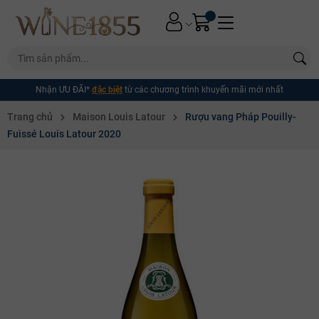
Nhận ƯU ĐÃI*
đặc biệt
từ các chương trình khuyến mãi mới nhất
Trang chủ
Maison Louis Latour
Rượu vang Pháp Pouilly-
Fuissé Louis Latour 2020