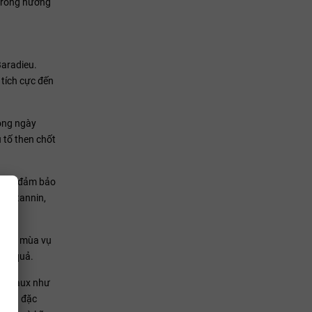
 trong hương
Baradieu.
 tích cực đến
rong ngày
 tố then chốt
 mốc, đảm bảo
 độ tannin,
g cho mùa vụ
đậu quả.
Bordeaux như
ch và đặc