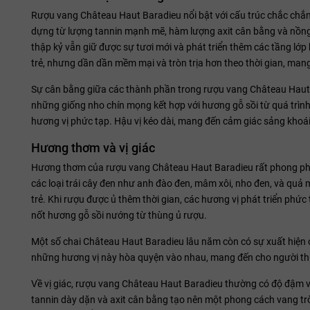
Rượu vang Château Haut Baradieu nổi bật với cấu trúc chắc chắn
dựng từ lượng tannin mạnh mẽ, hàm lượng axit cân bằng và nồng 
thập kỷ vẫn giữ được sự tươi mới và phát triển thêm các tầng lớp
trẻ, nhưng dần dần mềm mại và tròn trịa hơn theo thời gian, ma
Sự cân bằng giữa các thành phần trong rượu vang Château Haut Ba
những giống nho chín mọng kết hợp với hương gỗ sồi từ quá trình
hương vị phức tạp. Hậu vị kéo dài, mang đến cảm giác sảng khoái
Hương thơm và vị giác
Hương thơm của rượu vang Château Haut Baradieu rất phong ph
các loại trái cây đen như anh đào đen, mâm xôi, nho đen, và quả
trẻ. Khi rượu được ủ thêm thời gian, các hương vị phát triển phức 
nốt hương gỗ sồi nướng từ thùng ủ rượu.
Một số chai Château Haut Baradieu lâu năm còn có sự xuất hiện 
những hương vị này hòa quyện vào nhau, mang đến cho người th
Về vị giác, rượu vang Château Haut Baradieu thường có độ đậm vừ
tannin dày dặn và axit cân bằng tạo nên một phong cách vang trò