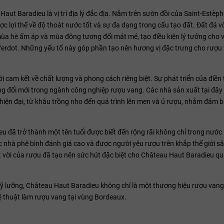
t Baradieu là vị trí địa lý đắc địa. Nằm trên sườn đồi của Saint-Estèphe
 lợi thế về độ thoát nước tốt và sự đa dạng trong cấu tạo đất. Đất đá vôi
mùa hè ấm áp và mùa đông tương đối mát mẻ, tạo điều kiện lý tưởng cho v
 Verdot. Những yếu tố này góp phần tạo nên hương vị đặc trưng cho rượu
cam kết về chất lượng và phong cách riêng biệt. Sự phát triển của điền
ng đổi mới trong ngành công nghiệp rượu vang. Các nhà sản xuất tại đây
hiện đại, từ khâu trồng nho đến quá trình lên men và ủ rượu, nhằm đảm 
u đã trở thành một tên tuổi được biết đến rộng rãi không chỉ trong nướ
c nhà phê bình đánh giá cao và được người yêu rượu trên khắp thế giới să
t vời của rượu đã tạo nên sức hút đặc biệt cho Château Haut Baradieu qu
uất kỹ lưỡng, Château Haut Baradieu không chỉ là một thương hiệu rượu van
ệ thuật làm rượu vang tại vùng Bordeaux.