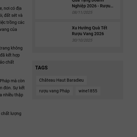
Nghiệp 2026 - Rượu
, nơi có địa
Vang & Whisky Cao
08/11/2025
, đất sét và
Cấp
iệc trồng các
Xu Hướng Quà Tết
 vang của
Rượu Vang 2026
30/10/2025
 trang không
 đã kết hợp
bảo chất
TAGS
Château Haut Baradieu
c Pháp mà còn
n đón. Sự kết
rượu vang Pháp
wine1855
a nhiều thập
g chất lượng