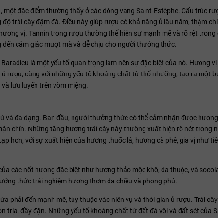
, một đặc điểm thường thấy ở các dòng vang Saint-Estèphe. Cấu trúc rư
độ trái cây đậm đà. Điều này giúp rượu có khả năng ủ lâu năm, thậm ch
 hương vị. Tannin trong rượu thường thể hiện sự mạnh mẽ và rõ rệt trong 
ng đến cảm giác mượt mà và dễ chịu cho người thưởng thức.
radieu là một yếu tố quan trọng làm nên sự đặc biệt của nó. Hương vị t
 ủ rượu, cùng với những yếu tố khoáng chất từ thổ nhưỡng, tạo ra một b
 và lưu luyến trên vòm miệng.
ú và đa dạng. Ban đầu, người thưởng thức có thể cảm nhận được hươn
 mận chín. Những tầng hương trái cây này thường xuất hiện rõ nét trong 
tạp hơn, với sự xuất hiện của hương thuốc lá, hương cà phê, gia vị như tiê
của các nốt hương đặc biệt như hương thảo mộc khô, da thuộc, và socola
ưởng thức trải nghiệm hương thơm đa chiều và phong phú.
a phải đến mạnh mẽ, tùy thuộc vào niên vụ và thời gian ủ rượu. Trái cây
n trịa, đầy đặn. Những yếu tố khoáng chất từ đất đá vôi và đất sét của 