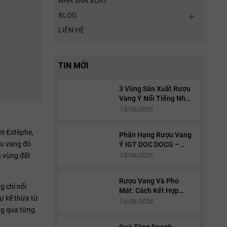
NHÀ SẢN XUẤT
BLOG
LIÊN HỆ
TIN MỚI
3 Vùng Sản Xuất Rượu
Vang Ý Nổi Tiếng Nhất:
Piedmont, Tuscany Và
15/06/2026
Veneto
nt-Estèphe,
Phân Hạng Rượu Vang
ợu vang đỏ
Ý IGT DOC DOCG –
Cách Đọc Nhãn Chai
a vùng đất
15/06/2026
Chi Tiết
Rượu Vang Và Pho
g chỉ nổi
Mát: Cách Kết Hợp
ự kế thừa từ
Chuẩn Sành Điệu 2026
14/04/2026
ng qua từng
Quà Tặng Doanh