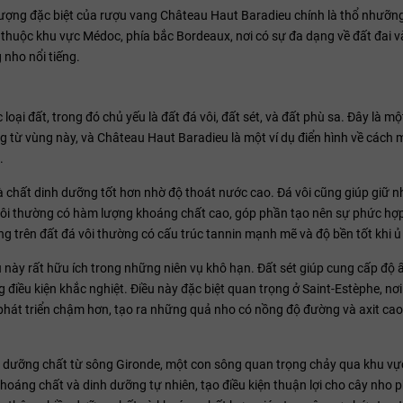
ượng đặc biệt của rượu vang Château Haut Baradieu chính là thổ nhưỡng
 thuộc khu vực Médoc, phía bắc Bordeaux, nơi có sự đa dạng về đất đai và
 nho nổi tiếng.
oại đất, trong đó chủ yếu là đất đá vôi, đất sét, và đất phù sa. Đây là mộ
g từ vùng này, và Château Haut Baradieu là một ví dụ điển hình về cách 
.
và chất dinh dưỡng tốt hơn nhờ độ thoát nước cao. Đá vôi cũng giúp giữ nh
đá vôi thường có hàm lượng khoáng chất cao, góp phần tạo nên sự phức hợ
g trên đất đá vôi thường có cấu trúc tannin mạnh mẽ và độ bền tốt khi ủ
điều này rất hữu ích trong những niên vụ khô hạn. Đất sét giúp cung cấp độ
 điều kiện khắc nghiệt. Điều này đặc biệt quan trọng ở Saint-Estèphe, nơ
phát triển chậm hơn, tạo ra những quả nho có nồng độ đường và axit cao
 cấp dưỡng chất từ sông Gironde, một con sông quan trọng chảy qua khu vự
áng chất và dinh dưỡng tự nhiên, tạo điều kiện thuận lợi cho cây nho ph