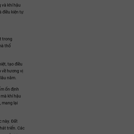
 và khí hậu
 điều kiện tự
t trong
mà thổ
iệt, tạo điều
p về hương vị
 lâu năm.
 ẩm ổn định
i mà khí hậu
, mang lại
c này. Đất
át triển. Các