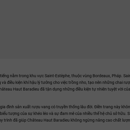
 tiếng nằm trong khu vực Saint-Estèphe, thuộc vùng Bordeaux, Pháp. Sai
và điều kiện khí hậu lý tưởng cho việc trồng nho, tạo nên những chai rư
âteau Haut Baradieu đã tận dụng những điều kiện tự nhiên tuyệt vời củ
gia đình sản xuất rượu vang có truyền thống lâu đời. Điền trang này khôn
 biểu tượng của sự khéo léo và sự đam mê của nhiều thế hệ chủ sở hữu. S
quy trình đã giúp Château Haut Baradieu không ngừng nâng cao chất lượ