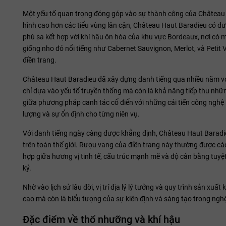
Một yếu tố quan trọng đóng góp vào sự thành công của Château Hau
hình cao hơn các tiểu vùng lân cận, Château Haut Baradieu có được
phù sa kết hợp với khí hậu ôn hòa của khu vực Bordeaux, nơi có 
giống nho đỏ nổi tiếng như Cabernet Sauvignon, Merlot, và Petit
điền trang.
Château Haut Baradieu đã xây dựng danh tiếng qua nhiều năm với 
chỉ dựa vào yếu tố truyền thống mà còn là khả năng tiếp thu nhữ
giữa phương pháp canh tác cổ điển với những cải tiến công nghệ 
lượng và sự ổn định cho từng niên vụ.
Với danh tiếng ngày càng được khẳng định, Château Haut Baradie
trên toàn thế giới. Rượu vang của điền trang này thường được cá
hợp giữa hương vị tinh tế, cấu trúc mạnh mẽ và độ cân bằng tuyệ
kỷ.
Nhờ vào lịch sử lâu đời, vị trí địa lý lý tưởng và quy trình sản x
cao mà còn là biểu tượng của sự kiên định và sáng tạo trong ngh
Đặc điểm về thổ nhưỡng và khí hậu