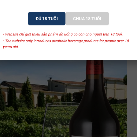
 trong mình những sắc thái riêng biệt, phản ánh sự tương tác giữa tự n
ĐỦ 18 TUỔI
CHƯA 18 TUỔI
Baradieu đã tạo ra những chai rượu vang không chỉ thể hiện được tiềm n
p, đầy tính nghệ thuật và tinh tế.
• Website chỉ giới thiệu sản phẩm đồ uống có cồn cho người trên 18 tuổi.
• The website only introduces alcoholic beverage products for people over 18
years old.