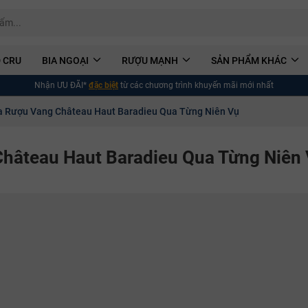
 CRU
BIA NGOẠI
RƯỢU MẠNH
SẢN PHẨM KHÁC
Nhận ƯU ĐÃI*
đặc biệt
từ các chương trình khuyến mãi mới nhất
ủa Rượu Vang Château Haut Baradieu Qua Từng Niên Vụ
Château Haut Baradieu Qua Từng Niên