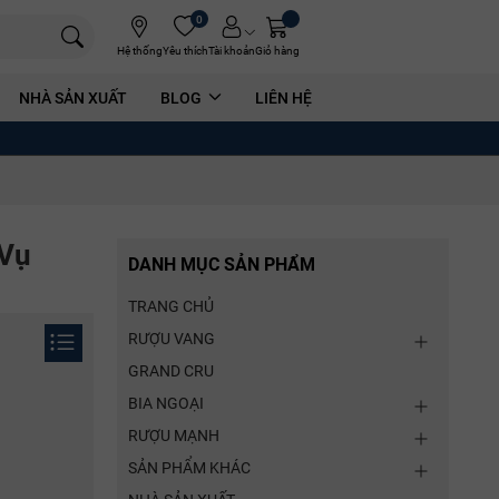
0
Hệ thống
Yêu thích
Tài khoản
Giỏ hàng
NHÀ SẢN XUẤT
BLOG
LIÊN HỆ
 Vụ
DANH MỤC SẢN PHẨM
TRANG CHỦ
RƯỢU VANG
GRAND CRU
BIA NGOẠI
RƯỢU MẠNH
SẢN PHẨM KHÁC