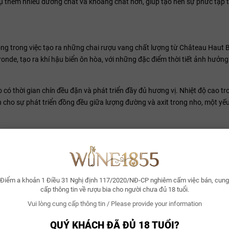
 thụ thêm nhiều dưỡng chất và khoáng chất hơn, giúp tạo nên sự phức tạp
ọng trong việc tạo ra những chai rượu vang chất lượng từ Château Haut 
nde, tạo ra khí hậu biển ôn hòa, với những đặc điểm thời tiết ảnh hưởng
có thời gian chín đều đặn và phát triển đầy đủ hương vị. Nhiệt độ cao t
 cho sự phát triển đồng đều giữa lượng đường và axit trong nho, một yếu
ch nho. Mùa thu khô ráo, ít mưa giúp nho không bị ẩm ướt hoặc dễ bị nấm
i của nho trong điều kiện lý tưởng này giúp tăng cường hương vị và nồng
không quá lạnh giúp cây nho có thời gian nghỉ ngơi, tái tạo năng lượn
Điểm a khoản 1 Điều 31 Nghị định 117/2020/NĐ-CP nghiêm cấm việc bán, cung
 đủ nước cho cây nho mà không gây ảnh hưởng đến quá trình ra hoa và 
cấp thông tin về rượu bia cho người chưa đủ 18 tuổi.
Vui lòng cung cấp thông tin / Please provide your information
a điều kiện lý tưởng cho việc trồng các giống nho đỏ chủ đạo của vùng 
không chỉ ảnh hưởng đến chất lượng nho mà còn quyết định đến phong cá
QUÝ KHÁCH ĐÃ ĐỦ 18 TUỔI?