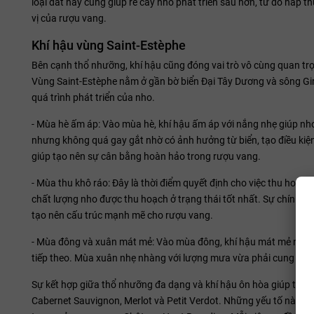
loại đất này cũng giúp rễ cây nho phát triển sâu hơn, từ đó hấp
vị của rượu vang.
Khí hậu vùng Saint-Estèphe
Bên cạnh thổ nhưỡng, khí hậu cũng đóng vai trò vô cùng quan tr
Vùng Saint-Estèphe nằm ở gần bờ biển Đại Tây Dương và sông Giro
quá trình phát triển của nho.
- Mùa hè ấm áp: Vào mùa hè, khí hậu ấm áp với nắng nhẹ giúp nho 
nhưng không quá gay gắt nhờ có ảnh hưởng từ biển, tạo điều kiện
giúp tạo nên sự cân bằng hoàn hảo trong rượu vang.
- Mùa thu khô ráo: Đây là thời điểm quyết định cho việc thu hoạ
chất lượng nho được thu hoạch ở trạng thái tốt nhất. Sự chín muồ
tạo nên cấu trúc mạnh mẽ cho rượu vang.
- Mùa đông và xuân mát mẻ: Vào mùa đông, khí hậu mát mẻ nhưng 
tiếp theo. Mùa xuân nhẹ nhàng với lượng mưa vừa phải cung cấp
Sự kết hợp giữa thổ nhưỡng đa dạng và khí hậu ôn hòa giúp tạo r
Cabernet Sauvignon, Merlot và Petit Verdot. Những yếu tố này 