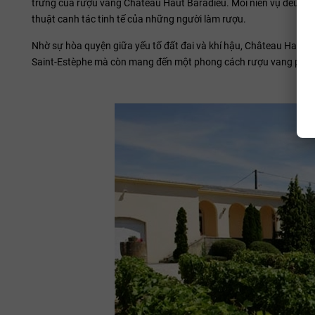
trưng của rượu vang Château Haut Baradieu. Mỗi niên vụ đều mang
thuật canh tác tinh tế của những người làm rượu.
Nhờ sự hòa quyện giữa yếu tố đất đai và khí hậu, Château Haut 
Saint-Estèphe mà còn mang đến một phong cách rượu vang phức hợ