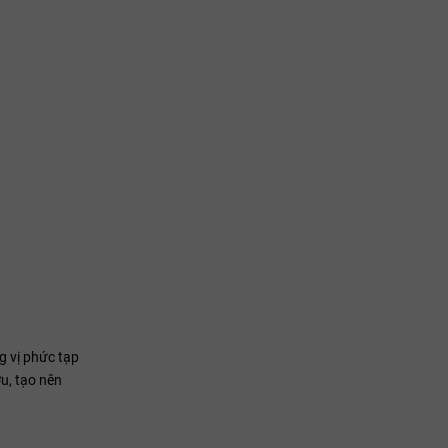
g vị phức tạp
u, tạo nên