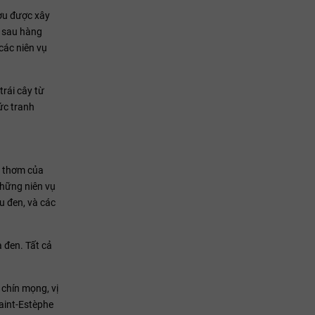
ợu được xây
í sau hàng
các niên vụ
rái cây từ
ức tranh
g thơm của
những niên vụ
u đen, và các
 đen. Tất cả
 chín mọng, vị
Saint-Estèphe