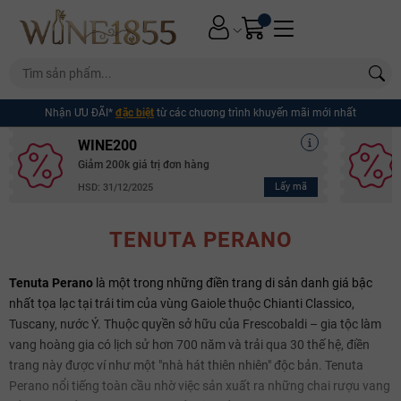
Nhận ƯU ĐÃI*
đặc biệt
từ các chương trình khuyến mãi mới nhất
WINE200
Giảm 200k giá trị đơn hàng
Lấy mã
HSD: 31/12/2025
TENUTA PERANO
Tenuta Perano
là một trong những điền trang di sản danh giá bậc
nhất tọa lạc tại trái tim của vùng Gaiole thuộc Chianti Classico,
Tuscany, nước Ý. Thuộc quyền sở hữu của Frescobaldi – gia tộc làm
vang hoàng gia có lịch sử hơn 700 năm và trải qua 30 thế hệ, điền
trang này được ví như một "nhà hát thiên nhiên" độc bản. Tenuta
Perano nổi tiếng toàn cầu nhờ việc sản xuất ra những chai rượu vang