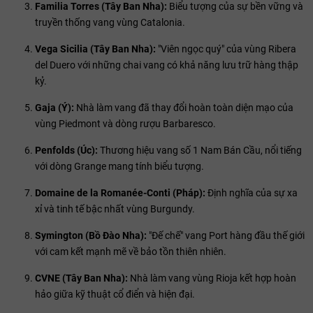
Familia Torres (Tây Ban Nha):
Biểu tượng của sự bền vững và
truyền thống vang vùng Catalonia.
Vega Sicilia (Tây Ban Nha):
"Viên ngọc quý" của vùng Ribera
del Duero với những chai vang có khả năng lưu trữ hàng thập
kỷ.
Gaja (Ý):
Nhà làm vang đã thay đổi hoàn toàn diện mạo của
vùng Piedmont và dòng rượu Barbaresco.
Penfolds (Úc):
Thương hiệu vang số 1 Nam Bán Cầu, nổi tiếng
với dòng Grange mang tính biểu tượng.
Domaine de la Romanée-Conti (Pháp):
Định nghĩa của sự xa
xỉ và tinh tế bậc nhất vùng Burgundy.
Symington (Bồ Đào Nha):
"Đế chế" vang Port hàng đầu thế giới
với cam kết mạnh mẽ về bảo tồn thiên nhiên.
CVNE (Tây Ban Nha):
Nhà làm vang vùng Rioja kết hợp hoàn
hảo giữa kỹ thuật cổ điển và hiện đại.