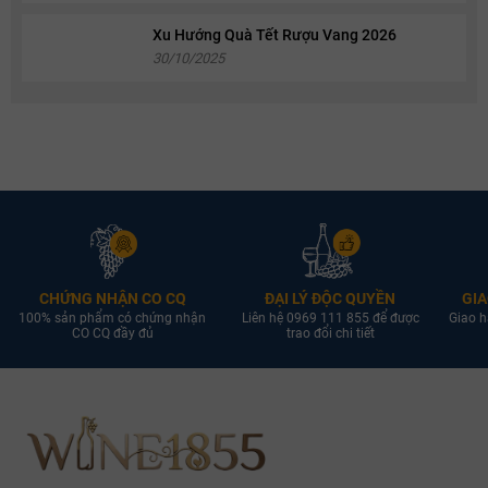
Xu Hướng Quà Tết Rượu Vang 2026
30/10/2025
CHỨNG NHẬN CO CQ
ĐẠI LÝ ĐỘC QUYỀN
GIA
100% sản phẩm có chứng nhận
Liên hệ 0969 111 855 để được
Giao h
CO CQ đầy đủ
trao đổi chi tiết