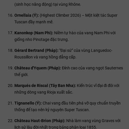
(sinh học năng động) tại vùng Rhône.
Ornellaia (Ý):
(Highest Climber 2026) – Một kiệt tác Super
Tuscan đầy mạnh mẽ.
Kanonkop (Nam Phi):
Niềm tự hào của vang Nam Phi với
giống nho Pinotage đặc trưng.
Gérard Bertrand (Pháp):
"Đại sứ" của vùng Languedoc-
Roussillon và vang hồng đẳng cấp.
Château d'Yquem (Pháp):
Đỉnh cao của vang ngọt Sauternes
thế giới.
Marqués de Riscal (Tây Ban Nha):
Kiến trúc vĩ đại đi đôi với
những dòng vang Rioja xuất sắc.
Tignanello (Ý):
Chai vang đầu tiên phá vỡ quy chuẩn truyền
thống để tạo nên kỷ nguyên Super Tuscan.
Château Haut-Brion (Pháp):
Nhà làm vang vùng Graves với
lịch sử lâu đời nhất trong bảng phân loại 1855.