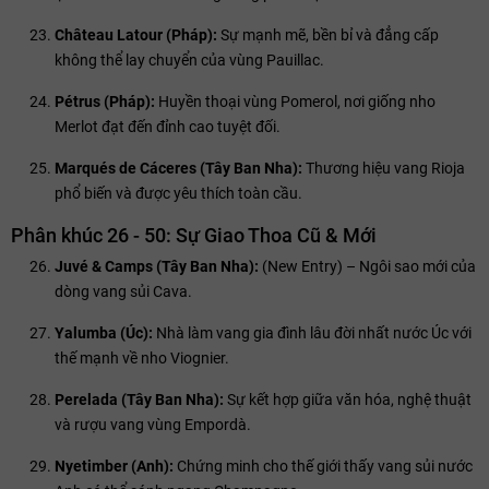
Château Latour (Pháp):
Sự mạnh mẽ, bền bỉ và đẳng cấp
không thể lay chuyển của vùng Pauillac.
Pétrus (Pháp):
Huyền thoại vùng Pomerol, nơi giống nho
Merlot đạt đến đỉnh cao tuyệt đối.
Marqués de Cáceres (Tây Ban Nha):
Thương hiệu vang Rioja
phổ biến và được yêu thích toàn cầu.
Phân khúc 26 - 50: Sự Giao Thoa Cũ & Mới
Juvé & Camps (Tây Ban Nha):
(New Entry) – Ngôi sao mới của
dòng vang sủi Cava.
Yalumba (Úc):
Nhà làm vang gia đình lâu đời nhất nước Úc với
thế mạnh về nho Viognier.
Perelada (Tây Ban Nha):
Sự kết hợp giữa văn hóa, nghệ thuật
và rượu vang vùng Empordà.
Nyetimber (Anh):
Chứng minh cho thế giới thấy vang sủi nước