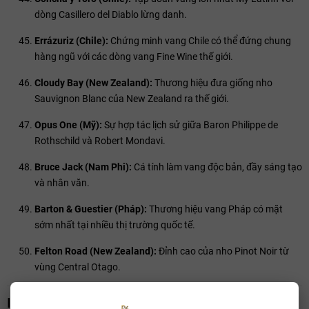
dòng Casillero del Diablo lừng danh.
Errázuriz (Chile):
Chứng minh vang Chile có thể đứng chung
hàng ngũ với các dòng vang Fine Wine thế giới.
Cloudy Bay (New Zealand):
Thương hiệu đưa giống nho
Sauvignon Blanc của New Zealand ra thế giới.
Opus One (Mỹ):
Sự hợp tác lịch sử giữa Baron Philippe de
Rothschild và Robert Mondavi.
Bruce Jack (Nam Phi):
Cá tính làm vang độc bản, đầy sáng tạo
và nhân văn.
Barton & Guestier (Pháp):
Thương hiệu vang Pháp có mặt
sớm nhất tại nhiều thị trường quốc tế.
Felton Road (New Zealand):
Đỉnh cao của nho Pinot Noir từ
vùng Central Otago.
III. Xu hướng thị trường qua bảng xếp hạng