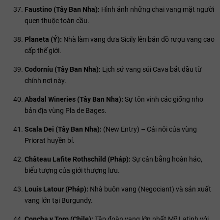
Faustino (Tây Ban Nha):
Hình ảnh những chai vang mặt người
quen thuộc toàn cầu.
Planeta (Ý):
Nhà làm vang đưa Sicily lên bản đồ rượu vang cao
cấp thế giới.
Codorníu (Tây Ban Nha):
Lịch sử vang sủi Cava bắt đầu từ
chính nơi này.
Abadal Wineries (Tây Ban Nha):
Sự tôn vinh các giống nho
bản địa vùng Pla de Bages.
Scala Dei (Tây Ban Nha):
(New Entry) – Cái nôi của vùng
Priorat huyền bí.
Château Lafite Rothschild (Pháp):
Sự cân bằng hoàn hảo,
biểu tượng của giới thượng lưu.
Louis Latour (Pháp):
Nhà buôn vang (Negociant) và sản xuất
vang lớn tại Burgundy.
Concha y Toro (Chile):
Tập đoàn vang lớn nhất Mỹ Latinh với