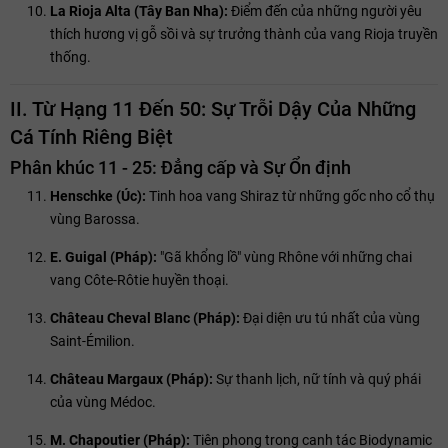
La Rioja Alta (Tây Ban Nha):
Điểm đến của những người yêu
thích hương vị gỗ sồi và sự trưởng thành của vang Rioja truyền
thống.
II. Từ Hạng 11 Đến 50: Sự Trỗi Dậy Của Những
Cá Tính Riêng Biệt
Phân khúc 11 - 25: Đẳng cấp và Sự Ổn định
Henschke (Úc):
Tinh hoa vang Shiraz từ những gốc nho cổ thụ
vùng Barossa.
E. Guigal (Pháp):
"Gã khổng lồ" vùng Rhône với những chai
vang Côte-Rôtie huyền thoại.
Château Cheval Blanc (Pháp):
Đại diện ưu tú nhất của vùng
Saint-Émilion.
Château Margaux (Pháp):
Sự thanh lịch, nữ tính và quý phái
của vùng Médoc.
M. Chapoutier (Pháp):
Tiên phong trong canh tác Biodynamic