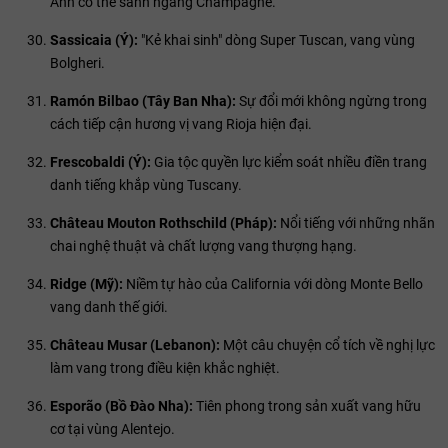
Anh có thể sánh ngang Champagne.
Sassicaia (Ý):
"Kẻ khai sinh" dòng Super Tuscan, vang vùng
Bolgheri.
Ramón Bilbao (Tây Ban Nha):
Sự đổi mới không ngừng trong
cách tiếp cận hương vị vang Rioja hiện đại.
Frescobaldi (Ý):
Gia tộc quyền lực kiểm soát nhiều điền trang
danh tiếng khắp vùng Tuscany.
Château Mouton Rothschild (Pháp):
Nổi tiếng với những nhãn
chai nghệ thuật và chất lượng vang thượng hạng.
Ridge (Mỹ):
Niềm tự hào của California với dòng Monte Bello
vang danh thế giới.
Château Musar (Lebanon):
Một câu chuyện cổ tích về nghị lực
làm vang trong điều kiện khắc nghiệt.
Esporão (Bồ Đào Nha):
Tiên phong trong sản xuất vang hữu
cơ tại vùng Alentejo.