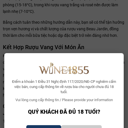
phòng (15-18°C), trong khi rượu vang trắng và rosé nên được làm
lạnh nhẹ (7-10°C).
Bằng cách tuân theo những hướng dẫn này, bạn sẽ có thể tận hưởng
trọn vẹn hương vị và chất lượng của rượu vang Beau Jardin, đồng
thời làm cho mỗi bữa tiệc hoặc dịp đặc biệt trở nên đáng nhớ hơn.
Kết Hợp Rượu Vang Với Món Ăn
Kết hợp rượu vang với món ăn là một nghệ thuật tinh tế, làm tăng
cường hương vị của cả hai và tạo ra một trải nghiệm ẩm thực hài hòa
và thú vị. Đối với rượu vang Beau Jardin, việc lựa chọn món ăn phù
hợp có thể nâng cao sự thưởng thức và làm nổi bật những đặc điểm
Điểm a khoản 1 Điều 31 Nghị định 117/2020/NĐ-CP nghiêm cấm
riêng biệt của từng loại rượu. Dưới đây là hướng dẫn chi tiết về cách
việc bán, cung cấp thông tin về rượu bia cho người chưa đủ 18
kết hợp rượu vang Beau Jardin với các món ăn để tạo ra sự kết hợp
tuổi.
hoàn hảo.
Vui lòng cung cấp thông tin / Please provide your information
Các Món Ăn Phù Hợp Với Từng Loại Rượu Vang Beau
QUÝ KHÁCH ĐÃ ĐỦ 18 TUỔI?
Jardin
1. Beau Jardin Red