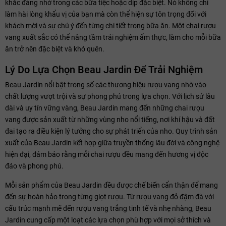
khắc đáng nhớ trong các bữa tiệc hoặc dịp đặc biệt. Nó không chỉ
làm hài lòng khẩu vị của bạn mà còn thể hiện sự tôn trọng đối với
khách mời và sự chú ý đến từng chi tiết trong bữa ăn. Một chai rượu
vang xuất sắc có thể nâng tầm trải nghiệm ẩm thực, làm cho mỗi bữa
ăn trở nên đặc biệt và khó quên.
Lý Do Lựa Chọn Beau Jardin Để Trải Nghiệm
Beau Jardin nổi bật trong số các thương hiệu rượu vang nhờ vào
chất lượng vượt trội và sự phong phú trong lựa chọn. Với lịch sử lâu
dài và uy tín vững vàng, Beau Jardin mang đến những chai rượu
vang được sản xuất từ những vùng nho nổi tiếng, nơi khí hậu và đất
đai tạo ra điều kiện lý tưởng cho sự phát triển của nho. Quy trình sản
xuất của Beau Jardin kết hợp giữa truyền thống lâu đời và công nghệ
hiện đại, đảm bảo rằng mỗi chai rượu đều mang đến hương vị độc
đáo và phong phú.
Mỗi sản phẩm của Beau Jardin đều được chế biến cẩn thận để mang
đến sự hoàn hảo trong từng giọt rượu. Từ rượu vang đỏ đậm đà với
cấu trúc mạnh mẽ đến rượu vang trắng tinh tế và nhẹ nhàng, Beau
Jardin cung cấp một loạt các lựa chọn phù hợp với mọi sở thích và