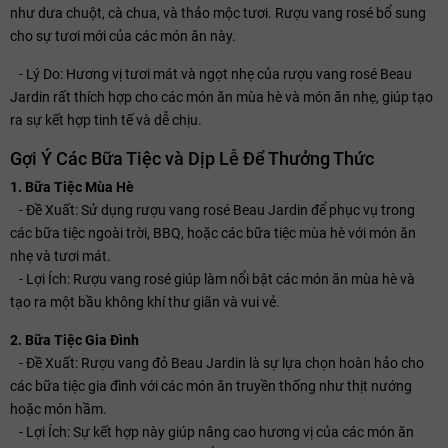
như dưa chuột, cà chua, và thảo mộc tươi. Rượu vang rosé bổ sung
cho sự tươi mới của các món ăn này.
- Lý Do: Hương vị tươi mát và ngọt nhẹ của rượu vang rosé Beau
Jardin rất thích hợp cho các món ăn mùa hè và món ăn nhẹ, giúp tạo
ra sự kết hợp tinh tế và dễ chịu.
Gợi Ý Các Bữa Tiệc và Dịp Lễ Để Thưởng Thức
1. Bữa Tiệc Mùa Hè
- Đề Xuất: Sử dụng rượu vang rosé Beau Jardin để phục vụ trong
các bữa tiệc ngoài trời, BBQ, hoặc các bữa tiệc mùa hè với món ăn
nhẹ và tươi mát.
- Lợi Ích: Rượu vang rosé giúp làm nổi bật các món ăn mùa hè và
tạo ra một bầu không khí thư giãn và vui vẻ.
2. Bữa Tiệc Gia Đình
- Đề Xuất: Rượu vang đỏ Beau Jardin là sự lựa chọn hoàn hảo cho
các bữa tiệc gia đình với các món ăn truyền thống như thịt nướng
hoặc món hầm.
- Lợi Ích: Sự kết hợp này giúp nâng cao hương vị của các món ăn