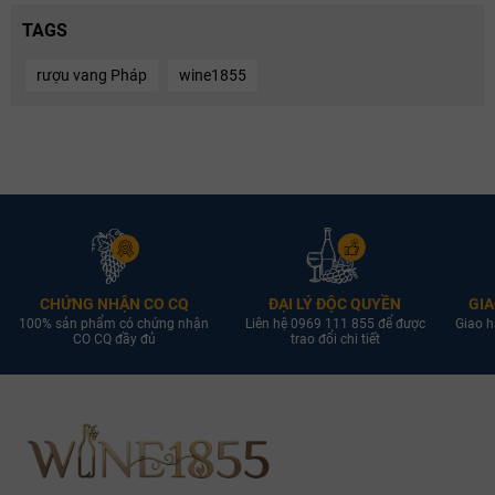
TAGS
rượu vang Pháp
wine1855
CHỨNG NHẬN CO CQ
ĐẠI LÝ ĐỘC QUYỀN
GIA
100% sản phẩm có chứng nhận
Liên hệ 0969 111 855 để được
Giao h
CO CQ đầy đủ
trao đổi chi tiết