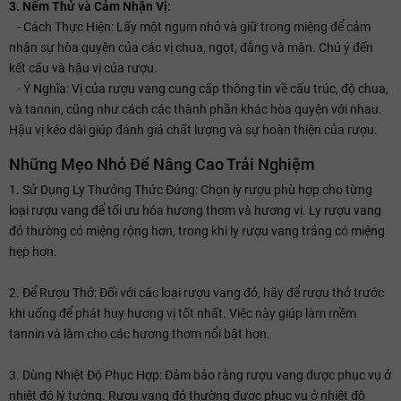
3. Nếm Thử và Cảm Nhận Vị:
- Cách Thực Hiện: Lấy một ngụm nhỏ và giữ trong miệng để cảm
nhận sự hòa quyện của các vị chua, ngọt, đắng và mặn. Chú ý đến
kết cấu và hậu vị của rượu.
- Ý Nghĩa: Vị của rượu vang cung cấp thông tin về cấu trúc, độ chua,
và tannin, cũng như cách các thành phần khác hòa quyện với nhau.
Hậu vị kéo dài giúp đánh giá chất lượng và sự hoàn thiện của rượu.
Những Mẹo Nhỏ Để Nâng Cao Trải Nghiệm
1. Sử Dụng Ly Thưởng Thức Đúng: Chọn ly rượu phù hợp cho từng
loại rượu vang để tối ưu hóa hương thơm và hương vị. Ly rượu vang
đỏ thường có miệng rộng hơn, trong khi ly rượu vang trắng có miệng
hẹp hơn.
2. Để Rượu Thở: Đối với các loại rượu vang đỏ, hãy để rượu thở trước
khi uống để phát huy hương vị tốt nhất. Việc này giúp làm mềm
tannin và làm cho các hương thơm nổi bật hơn.
3. Dùng Nhiệt Độ Phục Hợp: Đảm bảo rằng rượu vang được phục vụ ở
nhiệt độ lý tưởng. Rượu vang đỏ thường được phục vụ ở nhiệt độ