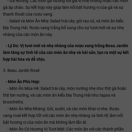
- Gà Nướng: Các món gà nướng với gia vị nhẹ nhàng hoặc các món
gà áp chảo. Sự kết hợp này giúp làm nổi bật hương vị của gà và sự
thanh thoát của rượu vang.
- Salad và Món Ăn Nhẹ: Salad trái cây, gỏi rau củ, và món ăn kiểu
Địa Trung Hải. Rượu vang trắng bổ sung cho sự tươi mới và sự nhẹ
nhàng của các món ăn này.
- Lý Do: Vị tươi mới và nhẹ nhàng của rượu vang trắng Beau Jardin
làm tăng sự tinh tế của các món ăn nhẹ và hải sản, tạo ra một sự kết
hợp hài hòa và dễ chịu.
3. Beau Jardin Rosé
- Món Ăn Phù Hợp:
- Món Ăn Mùa Hè: Salad trái cây, món nướng nhẹ như thịt gà hoặc
thịt lợn nướng, và các món ăn kiểu Địa Trung Hải như tapas và
bruschetta.
- Món Ăn Nhẹ Nhàng: Gỏi, sushi, và các món khai vị nhẹ. Rượu
vang rosé kết hợp tốt với các món ăn nhẹ nhàng và tinh tế, làm nổi
bật hương vị của món ăn mà không làm lấn át.
- Món Ăn Có Hương Vị Tươi Mát: Các món ăn với các thành phần