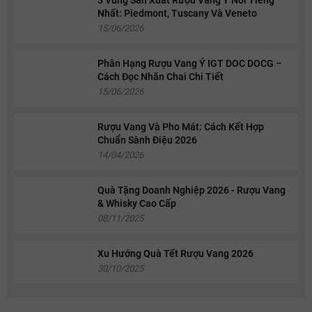
3 Vùng Sản Xuất Rượu Vang Ý Nổi Tiếng
Nhất: Piedmont, Tuscany Và Veneto
15/06/2026
Phân Hạng Rượu Vang Ý IGT DOC DOCG –
Cách Đọc Nhãn Chai Chi Tiết
15/06/2026
Rượu Vang Và Pho Mát: Cách Kết Hợp
Chuẩn Sành Điệu 2026
14/04/2026
Quà Tặng Doanh Nghiệp 2026 - Rượu Vang
& Whisky Cao Cấp
08/11/2025
Xu Hướng Quà Tết Rượu Vang 2026
30/10/2025