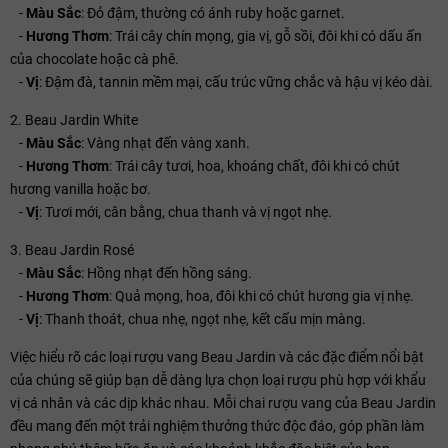
-
Màu Sắc
: Đỏ đậm, thường có ánh ruby hoặc garnet.
-
Hương Thơm
: Trái cây chín mọng, gia vị, gỗ sồi, đôi khi có dấu ấn
của chocolate hoặc cà phê.
-
Vị
: Đậm đà, tannin mềm mại, cấu trúc vững chắc và hậu vị kéo dài.
2. Beau Jardin White
-
Màu Sắc
: Vàng nhạt đến vàng xanh.
-
Hương Thơm
: Trái cây tươi, hoa, khoáng chất, đôi khi có chút
hương vanilla hoặc bơ.
-
Vị
: Tươi mới, cân bằng, chua thanh và vị ngọt nhẹ.
3. Beau Jardin Rosé
-
Màu Sắc
: Hồng nhạt đến hồng sáng.
-
Hương Thơm
: Quả mọng, hoa, đôi khi có chút hương gia vị nhẹ.
-
Vị
: Thanh thoát, chua nhẹ, ngọt nhẹ, kết cấu mịn màng.
Việc hiểu rõ các loại rượu vang Beau Jardin và các đặc điểm nổi bật
của chúng sẽ giúp bạn dễ dàng lựa chọn loại rượu phù hợp với khẩu
vị cá nhân và các dịp khác nhau. Mỗi chai rượu vang của Beau Jardin
đều mang đến một trải nghiệm thưởng thức độc đáo, góp phần làm