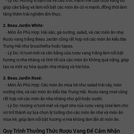
- Lý Do: Hương vị đậm đà và cấu trúc mạnh mẽ của rượu vang đỏ
giúp cân bằng và làm nổi bật các món ăn có vị mạnh, đồng thời làm
tăng thêm trải nghiệm ẩm thực.
2. Beau Jardin White:
- Món Ăn Phù Hợp: Hải sản, gà nướng, salad, và các món ăn nhẹ.
Rượu vang trắng Beau Jardin cũng rất hợp với các món ăn kiểu Địa
Trung Hải như bruschetta hoặc tapas.
- Lý Do: Vị tươi mới và cân bằng của rượu vang trắng làm nổi bật
hương vị nhẹ nhàng và tinh tế của các món ăn không quá nặng, giúp
tạo ra một sự hòa quyện nhẹ nhàng và hài hòa.
3. Beau Jardin Rosé:
- Món Ăn Phù Hợp: Các món ăn mùa hè như salad trái cây, món
nướng nhẹ, và các món ăn kiểu Địa Trung Hải. Rượu vang rosé cũng
rất hợp với các món ăn nhẹ nhàng như gỏi hoặc sushi.
- Lý Do: Hương vị tươi mát và ngọt nhẹ của rượu vang rosé làm cho
nó trở thành sự lựa chọn lý tưởng cho các món ăn nhẹ và món ăn
mùa hè, giúp làm nổi bật hương vị mà không làm lấn át món ăn.
Quy Trình Thưởng Thức Rượu Vang Để Cảm Nhận