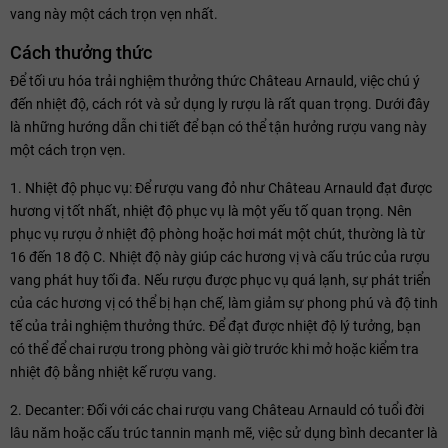
vang này một cách trọn vẹn nhất.
Cách thưởng thức
Để tối ưu hóa trải nghiệm thưởng thức Château Arnauld, việc chú ý
đến nhiệt độ, cách rót và sử dụng ly rượu là rất quan trọng. Dưới đây
là những hướng dẫn chi tiết để bạn có thể tận hưởng rượu vang này
một cách trọn vẹn.
1. Nhiệt độ phục vụ: Để rượu vang đỏ như Château Arnauld đạt được
hương vị tốt nhất, nhiệt độ phục vụ là một yếu tố quan trọng. Nên
phục vụ rượu ở nhiệt độ phòng hoặc hơi mát một chút, thường là từ
16 đến 18 độ C. Nhiệt độ này giúp các hương vị và cấu trúc của rượu
vang phát huy tối đa. Nếu rượu được phục vụ quá lạnh, sự phát triển
của các hương vị có thể bị hạn chế, làm giảm sự phong phú và độ tinh
tế của trải nghiệm thưởng thức. Để đạt được nhiệt độ lý tưởng, bạn
có thể để chai rượu trong phòng vài giờ trước khi mở hoặc kiểm tra
nhiệt độ bằng nhiệt kế rượu vang.
2. Decanter: Đối với các chai rượu vang Château Arnauld có tuổi đời
lâu năm hoặc cấu trúc tannin mạnh mẽ, việc sử dụng bình decanter là