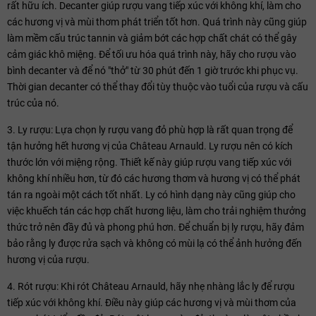
rất hữu ích. Decanter giúp rượu vang tiếp xúc với không khí, làm cho
các hương vị và mùi thơm phát triển tốt hơn. Quá trình này cũng giúp
làm mềm cấu trúc tannin và giảm bớt các hợp chất chát có thể gây
cảm giác khô miệng. Để tối ưu hóa quá trình này, hãy cho rượu vào
bình decanter và để nó "thở" từ 30 phút đến 1 giờ trước khi phục vụ.
Thời gian decanter có thể thay đổi tùy thuộc vào tuổi của rượu và cấu
trúc của nó.
3. Ly rượu: Lựa chọn ly rượu vang đỏ phù hợp là rất quan trọng để
tận hưởng hết hương vị của Château Arnauld. Ly rượu nên có kích
thước lớn với miệng rộng. Thiết kế này giúp rượu vang tiếp xúc với
không khí nhiều hơn, từ đó các hương thơm và hương vị có thể phát
tán ra ngoài một cách tốt nhất. Ly có hình dạng này cũng giúp cho
việc khuếch tán các hợp chất hương liệu, làm cho trải nghiệm thưởng
thức trở nên đầy đủ và phong phú hơn. Để chuẩn bị ly rượu, hãy đảm
bảo rằng ly được rửa sạch và không có mùi lạ có thể ảnh hưởng đến
hương vị của rượu.
4. Rót rượu: Khi rót Château Arnauld, hãy nhẹ nhàng lắc ly để rượu
tiếp xúc với không khí. Điều này giúp các hương vị và mùi thơm của