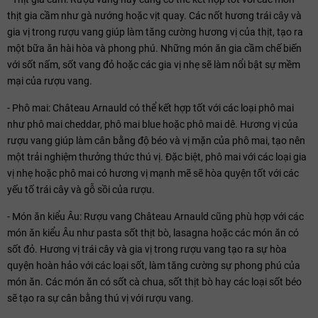
thịt gia cầm như gà nướng hoặc vịt quay. Các nốt hương trái cây và
gia vị trong rượu vang giúp làm tăng cường hương vị của thịt, tạo ra
một bữa ăn hài hòa và phong phú. Những món ăn gia cầm chế biến
với sốt nấm, sốt vang đỏ hoặc các gia vị nhẹ sẽ làm nổi bật sự mềm
mại của rượu vang.
- Phô mai: Château Arnauld có thể kết hợp tốt với các loại phô mai
như phô mai cheddar, phô mai blue hoặc phô mai dê. Hương vị của
rượu vang giúp làm cân bằng độ béo và vị mặn của phô mai, tạo nên
một trải nghiệm thưởng thức thú vị. Đặc biệt, phô mai với các loại gia
vị nhẹ hoặc phô mai có hương vị mạnh mẽ sẽ hòa quyện tốt với các
yếu tố trái cây và gỗ sồi của rượu.
- Món ăn kiểu Âu: Rượu vang Château Arnauld cũng phù hợp với các
món ăn kiểu Âu như pasta sốt thịt bò, lasagna hoặc các món ăn có
sốt đỏ. Hương vị trái cây và gia vị trong rượu vang tạo ra sự hòa
quyện hoàn hảo với các loại sốt, làm tăng cường sự phong phú của
món ăn. Các món ăn có sốt cà chua, sốt thịt bò hay các loại sốt béo
sẽ tạo ra sự cân bằng thú vị với rượu vang.