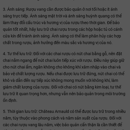
3. Ánh sáng: Rượu vang cần được bảo quản ở nơi tối hoặc ít ánh
sáng trực tiếp. Ánh sáng mặt trời và ánh sáng huỳnh quang có thể
làm thay đổi cấu trúc và hương vị của rượu theo thời gian. Để bảo
quản tốt nhất, hãy lưu trữ chai rượu trong các hộp hoặc tủ có cánh
cửa kín để tránh ánh sáng. Ánh sáng có thể làm phân hủy các hợp
chất trong rượu, ảnh hưởng đến màu sắc và hương vị của nó.
4. Tư thế lưu trữ: Đối với các chai rượu có nút chai bằng gỗ, nên đặt
chai nằm ngang để nút chai luôn tiếp xúc với rượu. Điều này giúp giữ
cho nút chai ẩm, ngăn không cho không khí xâm nhập vào chai và
bảo vệ chất lượng rượu. Nếu chai được lưu trữ đứng, nút chai có thể
khô và dẫn đến sự tiếp xúc không mong muốn với không khí, làm
giảm chất lượng của rượu. Đối với chai có nút bằng kim loại, tư thế
lưu trữ ít quan trọng hơn, nhưng vẫn nên bảo quản trong môi trường
ổn định.
5. Thời gian lưu trữ: Château Arnauld có thể được lưu trữ trong nhiều
năm, tùy thuộc vào phong cách và năm sản xuất của rượu. Đối với
các chai rượu vang lâu năm, việc bảo quản cẩn thận là cần thiết để