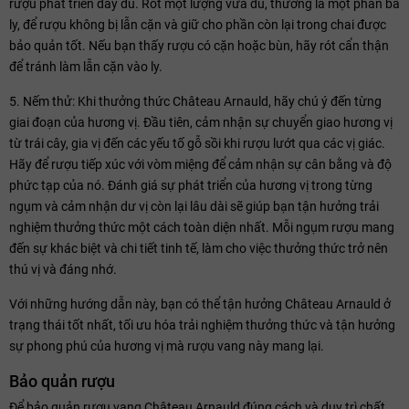
rượu phát triển đầy đủ. Rót một lượng vừa đủ, thường là một phần ba
ly, để rượu không bị lẫn cặn và giữ cho phần còn lại trong chai được
bảo quản tốt. Nếu bạn thấy rượu có cặn hoặc bùn, hãy rót cẩn thận
để tránh làm lẫn cặn vào ly.
5. Nếm thử: Khi thưởng thức Château Arnauld, hãy chú ý đến từng
giai đoạn của hương vị. Đầu tiên, cảm nhận sự chuyển giao hương vị
từ trái cây, gia vị đến các yếu tố gỗ sồi khi rượu lướt qua các vị giác.
Hãy để rượu tiếp xúc với vòm miệng để cảm nhận sự cân bằng và độ
phức tạp của nó. Đánh giá sự phát triển của hương vị trong từng
ngụm và cảm nhận dư vị còn lại lâu dài sẽ giúp bạn tận hưởng trải
nghiệm thưởng thức một cách toàn diện nhất. Mỗi ngụm rượu mang
đến sự khác biệt và chi tiết tinh tế, làm cho việc thưởng thức trở nên
thú vị và đáng nhớ.
Với những hướng dẫn này, bạn có thể tận hưởng Château Arnauld ở
trạng thái tốt nhất, tối ưu hóa trải nghiệm thưởng thức và tận hưởng
sự phong phú của hương vị mà rượu vang này mang lại.
Bảo quản rượu
Để bảo quản rượu vang Château Arnauld đúng cách và duy trì chất