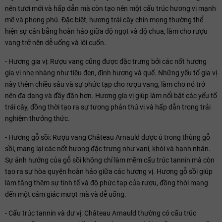
nên tươi mới và hấp dẫn mà còn tạo nên một cấu trúc hương vị mạnh
mẽ và phong phú. Đặc biệt, hương trái cây chín mọng thường thể
hiện sự cân bằng hoàn hảo giữa độ ngọt và độ chua, làm cho rượu
vang trở nên dễ uống và lôi cuốn.
- Hương gia vị: Rượu vang cũng được đặc trưng bởi các nốt hương
gia vị nhẹ nhàng như tiêu đen, đinh hương và quế. Những yếu tố gia vị
này thêm chiều sâu và sự phức tạp cho rượu vang, làm cho nó trở
nên đa dạng và đầy đặn hơn. Hương gia vị giúp làm nổi bật các yếu tố
trái cây, đồng thời tạo ra sự tương phản thú vị và hấp dẫn trong trải
nghiệm thưởng thức.
- Hương gỗ sồi: Rượu vang Château Arnauld được ủ trong thùng gỗ
sồi, mang lại các nốt hương đặc trưng như vani, khói và hạnh nhân.
Sự ảnh hưởng của gỗ sồi không chỉ làm mềm cấu trúc tannin mà còn
tạo ra sự hòa quyện hoàn hảo giữa các hương vị. Hương gỗ sồi giúp
làm tăng thêm sự tinh tế và độ phức tạp của rượu, đồng thời mang
đến một cảm giác mượt mà và dễ uống.
- Cấu trúc tannin và dư vị: Château Arnauld thường có cấu trúc