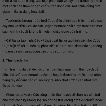
mốc là rất quan trọng. Các biện pháp bảo vệ cây nho được thực hiện
một cách cẩn thận để hạn chế sự tác động của sâu bệnh, đồng thời
giảm thiểu sử dụng hóa chất.
- Tưới nước: Lượng nước tưới được điều chỉnh dựa trên nhu cầu của
cây nho và điều kiện khí hậu. Việc tưới nước phải được thực hiện một
cách chính xác để không làm giảm chất lượng của trái nho.
- Cắt tỉa và tạo hình: Các kỹ thuật cắt tỉa và tạo hình cây nho được
thực hiện để tối ưu hóa sự phát triển của trái nho, đảm bảo sự thông
thoáng và ánh sáng đồng đều cho các chùm nho.
2. Thu hoạch nho
Khi trái nho đã đạt đến độ chín hoàn hảo, quá trình thu hoạch bắt
đầu. Tại Château Arnauld, việc thu hoạch được thực hiện hoàn toàn
bằng tay để đảm bảo chỉ những trái nho chất lượng cao nhất mới
được thu vào.
- Chọn lọc tại vườn: Các công nhân thu hoạch sẽ chọn lựa các trái
nho một cách kỹ lưỡng, loại bỏ những trái không đạt tiêu chuẩn hoặc
bị hư hại. Quá trình này giúp đảm bảo rằng chỉ những trái nho tốt