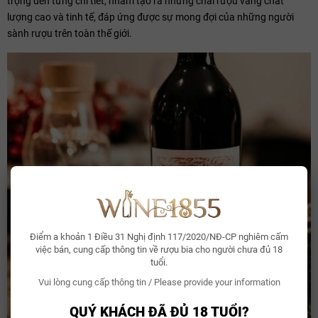
trọng đến từng chi tiết, nhằm tạo ra những chai rượu vang chất
lượng cao và tinh tế, đáp ứng được sự mong đợi của những người
sành rượu trên toàn thế giới.
Điểm a khoản 1 Điều 31 Nghị định 117/2020/NĐ-CP nghiêm cấm
việc bán, cung cấp thông tin về rượu bia cho người chưa đủ 18
tuổi.
Vui lòng cung cấp thông tin / Please provide your information
QUÝ KHÁCH ĐÃ ĐỦ 18 TUỔI?