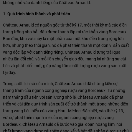
không nhỏ vào danh tiếng của Château Arnauld.
1. Quá trình hình thành và phát triển
Château Arnauld có nguồn gốc từ thế kỷ 17, một thời kỳ mà các điền
trang trồng nho bắt đầu được thành lập rải rác khắp vùng Bordeaux.
Ban đầu, khu vực này là một phần của một khu điền trang rộng lớn
hơn, nhưng theo thời gian, nó đã phát triển thành một đơn vị sản xuất
vang độc lập với danh tiếng riêng. Château Arnauld từng trải qua
nhiều lần đổi chủ, và mỗi lần chuyển giao đều mang lại những sự cải
tiến và phát triển mới, giúp nâng tầm chất lượng rượu vang sản xuất
tại đây.
Trong suốt lịch sử của mình, Château Arnauld đã chứng kiến sự
thăng trầm của ngành công nghiệp rượu vang Bordeaux. Từ những
năm tháng đầu tiên với sản lượng nhỏ lẻ, Château Arnauld đã phát
triển và cải tiến quy trình sản xuất để trở thành một trong những điền
trang vang tiêu biểu của vùng Haut-Médoc. Đặc biệt, vào thế kỷ 19,
với sự phát triển mạnh mẽ của ngành công nghiệp rượu vang
Bordeaux, Château Arnauld đã bước vào giai đoạn hoàng kim, nơi
chất lượng vang được cải thiện đáng kể và bắt đầu nhận được sự chú