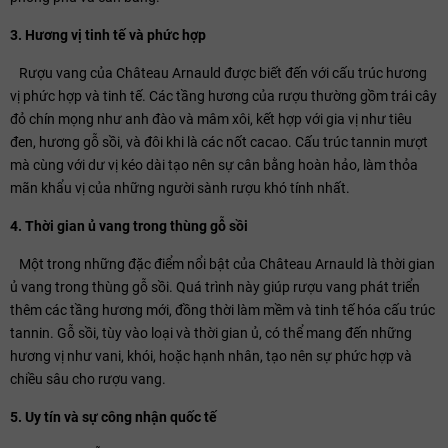
3. Hương vị tinh tế và phức hợp
Rượu vang của Château Arnauld được biết đến với cấu trúc hương
vị phức hợp và tinh tế. Các tầng hương của rượu thường gồm trái cây
đỏ chín mọng như anh đào và mâm xôi, kết hợp với gia vị như tiêu
đen, hương gỗ sồi, và đôi khi là các nốt cacao. Cấu trúc tannin mượt
mà cùng với dư vị kéo dài tạo nên sự cân bằng hoàn hảo, làm thỏa
mãn khẩu vị của những người sành rượu khó tính nhất.
4. Thời gian ủ vang trong thùng gỗ sồi
Một trong những đặc điểm nổi bật của Château Arnauld là thời gian
ủ vang trong thùng gỗ sồi. Quá trình này giúp rượu vang phát triển
thêm các tầng hương mới, đồng thời làm mềm và tinh tế hóa cấu trúc
tannin. Gỗ sồi, tùy vào loại và thời gian ủ, có thể mang đến những
hương vị như vani, khói, hoặc hạnh nhân, tạo nên sự phức hợp và
chiều sâu cho rượu vang.
5. Uy tín và sự công nhận quốc tế