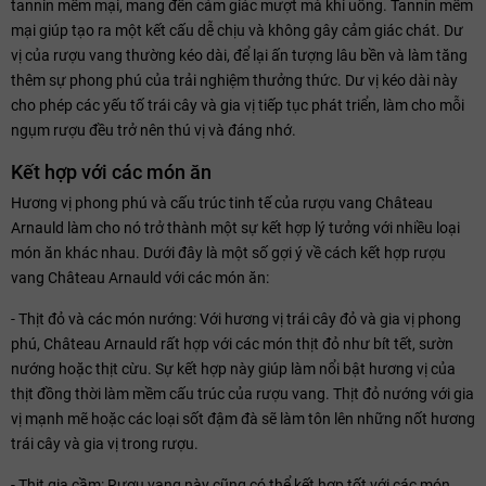
tannin mềm mại, mang đến cảm giác mượt mà khi uống. Tannin mềm
mại giúp tạo ra một kết cấu dễ chịu và không gây cảm giác chát. Dư
vị của rượu vang thường kéo dài, để lại ấn tượng lâu bền và làm tăng
thêm sự phong phú của trải nghiệm thưởng thức. Dư vị kéo dài này
cho phép các yếu tố trái cây và gia vị tiếp tục phát triển, làm cho mỗi
ngụm rượu đều trở nên thú vị và đáng nhớ.
Kết hợp với các món ăn
Hương vị phong phú và cấu trúc tinh tế của rượu vang Château
Arnauld làm cho nó trở thành một sự kết hợp lý tưởng với nhiều loại
món ăn khác nhau. Dưới đây là một số gợi ý về cách kết hợp rượu
vang Château Arnauld với các món ăn:
- Thịt đỏ và các món nướng: Với hương vị trái cây đỏ và gia vị phong
phú, Château Arnauld rất hợp với các món thịt đỏ như bít tết, sườn
nướng hoặc thịt cừu. Sự kết hợp này giúp làm nổi bật hương vị của
thịt đồng thời làm mềm cấu trúc của rượu vang. Thịt đỏ nướng với gia
vị mạnh mẽ hoặc các loại sốt đậm đà sẽ làm tôn lên những nốt hương
trái cây và gia vị trong rượu.
- Thịt gia cầm: Rượu vang này cũng có thể kết hợp tốt với các món