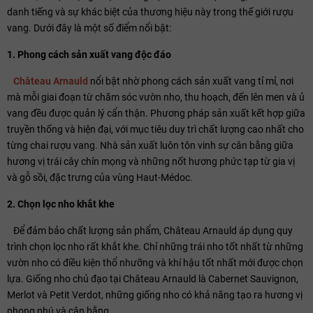
danh tiếng và sự khác biệt của thương hiệu này trong thế giới rượu
vang. Dưới đây là một số điểm nổi bật:
1. Phong cách sản xuất vang độc đáo
Château Arnauld
nổi bật nhờ phong cách sản xuất vang tỉ mỉ, nơi
mà mỗi giai đoạn từ chăm sóc vườn nho, thu hoạch, đến lên men và ủ
vang đều được quản lý cẩn thận. Phương pháp sản xuất kết hợp giữa
truyền thống và hiện đại, với mục tiêu duy trì chất lượng cao nhất cho
từng chai rượu vang. Nhà sản xuất luôn tôn vinh sự cân bằng giữa
hương vị trái cây chín mọng và những nốt hương phức tạp từ gia vị
và gỗ sồi, đặc trưng của vùng Haut-Médoc.
2. Chọn lọc nho khắt khe
Để đảm bảo chất lượng sản phẩm, Château Arnauld áp dụng quy
trình chọn lọc nho rất khắt khe. Chỉ những trái nho tốt nhất từ những
vườn nho có điều kiện thổ nhưỡng và khí hậu tốt nhất mới được chọn
lựa. Giống nho chủ đạo tại Château Arnauld là Cabernet Sauvignon,
Merlot và Petit Verdot, những giống nho có khả năng tạo ra hương vị
phong phú và cân bằng.