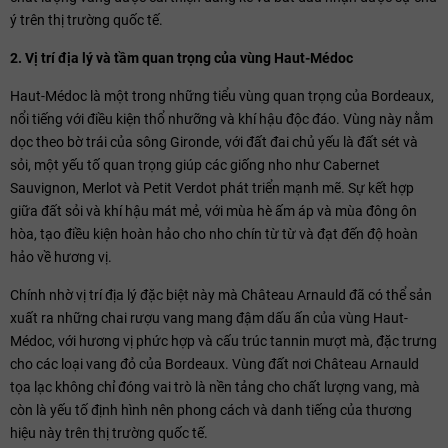
ý trên thị trường quốc tế.
2. Vị trí địa lý và tầm quan trọng của vùng Haut-Médoc
Haut-Médoc là một trong những tiểu vùng quan trọng của Bordeaux,
nổi tiếng với điều kiện thổ nhưỡng và khí hậu độc đáo. Vùng này nằm
dọc theo bờ trái của sông Gironde, với đất đai chủ yếu là đất sét và
sỏi, một yếu tố quan trọng giúp các giống nho như Cabernet
Sauvignon, Merlot và Petit Verdot phát triển mạnh mẽ. Sự kết hợp
giữa đất sỏi và khí hậu mát mẻ, với mùa hè ấm áp và mùa đông ôn
hòa, tạo điều kiện hoàn hảo cho nho chín từ từ và đạt đến độ hoàn
hảo về hương vị.
Chính nhờ vị trí địa lý đặc biệt này mà Château Arnauld đã có thể sản
xuất ra những chai rượu vang mang đậm dấu ấn của vùng Haut-
Médoc, với hương vị phức hợp và cấu trúc tannin mượt mà, đặc trưng
cho các loại vang đỏ của Bordeaux. Vùng đất nơi Château Arnauld
tọa lạc không chỉ đóng vai trò là nền tảng cho chất lượng vang, mà
còn là yếu tố định hình nên phong cách và danh tiếng của thương
hiệu này trên thị trường quốc tế.