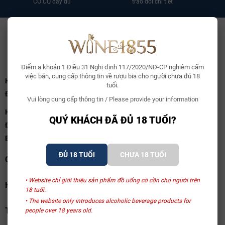
CO CQ đầy đủ
trao đổi chi tiết
Điểm a khoản 1 Điều 31 Nghị định 117/2020/NĐ-CP nghiêm cấm
việc bán, cung cấp thông tin về rượu bia cho người chưa đủ 18
Hà Nội:
Số 113B/25 Phố Vũ Ngọc Phan, Phường Láng, TP.Hà Nội
tuổi.
Điện thoại:
0969 111 855
Vui lòng cung cấp thông tin / Please provide your information
HCM:
Số 57 Nguyễn Văn Thủ, Phường Tân Định, TP.HCM
QUÝ KHÁCH ĐÃ ĐỦ 18 TUỔI?
Điện thoại:
0969111855
Email:
wine1855.vn@gmail.com
ĐỦ 18 TUỔI
CHƯA 18 TUỔI
CHÍNH SÁCH
• Website chỉ giới thiệu sản phẩm đồ uống có cồn cho người trên
HỖ TRỢ
18 tuổi.
• The website only introduces alcoholic beverage products for
THANH TOÁN
people over 18 years old.