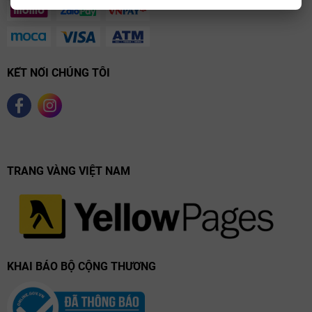
KẾT NỐI CHÚNG TÔI
TRANG VÀNG VIỆT NAM
KHAI BÁO BỘ CỘNG THƯƠNG