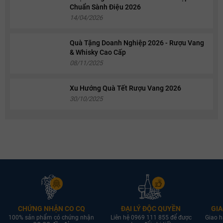
Chuẩn Sành Điệu 2026
14/04/2026
Quà Tặng Doanh Nghiệp 2026 - Rượu Vang
& Whisky Cao Cấp
08/11/2025
Xu Hướng Quà Tết Rượu Vang 2026
30/10/2025
CHỨNG NHẬN CO CQ
ĐẠI LÝ ĐỘC QUYỀN
GIA
100% sản phẩm có chứng nhận
Liên hệ 0969 111 855 để được
Giao h