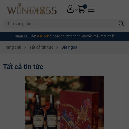
Nhận ƯU ĐÃI*
đặc biệt
từ các chương trình khuyến mãi mới nhất
Trang chủ
Tất cả tin tức
Bia ngoại
Tất cả tin tức