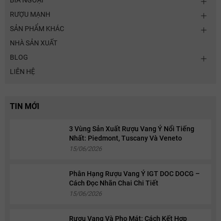
BIA NGOẠI
RƯỢU MẠNH
SẢN PHẨM KHÁC
NHÀ SẢN XUẤT
BLOG
LIÊN HỆ
TIN MỚI
3 Vùng Sản Xuất Rượu Vang Ý Nổi Tiếng
Nhất: Piedmont, Tuscany Và Veneto
15/06/2026
Phân Hạng Rượu Vang Ý IGT DOC DOCG –
Cách Đọc Nhãn Chai Chi Tiết
15/06/2026
Rượu Vang Và Pho Mát: Cách Kết Hợp