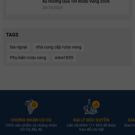
Xu Hướng Quà Tết Rượu Vang 2026
30/10/2025
TAGS
bia ngoại
nhà cung cấp rượu vang
Phụ kiện rượu vang
wine1855
CHỨNG NHẬN CO CQ
ĐẠI LÝ ĐỘC QUYỀN
GIA
100% sản phẩm có chứng nhận
Liên hệ 0969 111 855 để được
Giao h
CO CQ đầy đủ
trao đổi chi tiết