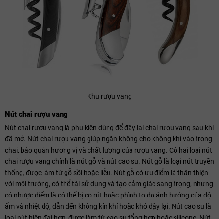
Khu rượu vang
Nút chai rượu vang
Nút chai rượu vang là phụ kiện dùng để đậy lại chai rượu vang sau khi
đã mở. Nút chai rượu vang giúp ngăn không cho không khí vào trong
chai, bảo quản hương vị và chất lượng của rượu vang. Có hai loại nút
chai rượu vang chính là nút gỗ và nút cao su. Nút gỗ là loại nút truyền
thống, được làm từ gỗ sồi hoặc liễu. Nút gỗ có ưu điểm là thân thiện
với môi trường, có thể tái sử dụng và tạo cảm giác sang trọng, nhưng
có nhược điểm là có thể bị co rút hoặc phình to do ảnh hưởng của độ
ẩm và nhiệt độ, dẫn đến không kín khí hoặc khó đậy lại. Nút cao su là
loại nút hiện đại hơn, được làm từ cao su tổng hợp hoặc silicone. Nút