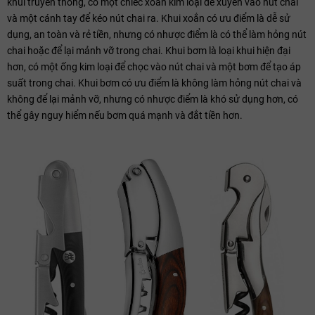
khui truyền thống, có một chiếc xoắn kim loại để xuyên vào nút chai
và một cánh tay để kéo nút chai ra. Khui xoắn có ưu điểm là dễ sử
dụng, an toàn và rẻ tiền, nhưng có nhược điểm là có thể làm hỏng nút
chai hoặc để lại mảnh vỡ trong chai. Khui bơm là loại khui hiện đại
hơn, có một ống kim loại để chọc vào nút chai và một bơm để tạo áp
suất trong chai. Khui bơm có ưu điểm là không làm hỏng nút chai và
không để lại mảnh vỡ, nhưng có nhược điểm là khó sử dụng hơn, có
thể gây nguy hiểm nếu bơm quá mạnh và đắt tiền hơn.