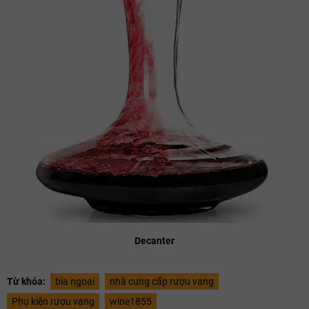
Decanter
Từ khóa:
bia ngoại
nhà cung cấp rượu vang
Phụ kiện rượu vang
wine1855