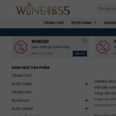
TRANG CHỦ
RƯỢU VANG
GRAND
WINE200
Giảm 200k giá trị đơn hàng
G
Lấy mã
HSD: 31/12/2025
H
DANH MỤC SẢN PHẨM
TRANG CHỦ
Cantina Zacca
RƯỢU VANG
một biểu tượn
GRAND CRU
trong việc nâ
trọng vào sản
BIA NGOẠI
rượu thành m
RƯỢU MẠNH
Nguồn gố