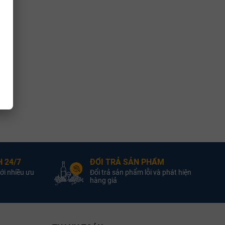
cho vang đỏ, nhằm chiết xuất tối đa màu sắc mà không làm tannin
 tháng. Nhà sản xuất ưu tiên sử dụng gỗ sồi Slavonian để làm mềm
 khi đóng chai, nhánh cây nho khô được buộc lên cổ chai như
trong suốt hoàn hảo kết hợp với chân rượu (viscosity) chảy chậm
 24/7
ĐỔI TRẢ SẢN PHẨM
ới nhiều ưu
Đổi trả sản phẩm lỗi và phát hiện
 nhẹ của cánh hoa violet.
hàng giả
g nhẹ do quá trình lên men ổn định.
đen và một chút hương đất nung tinh tế.