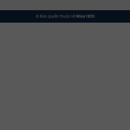
ina Zaccagnini tại WINE1855 đều được thực hiện quy trình kiểm định ngh
. Chúng tôi cam kết bảo quản rượu ở nhiệt độ và độ ẩm tối ưu 24/7, giúp
© Bản quyền thuộc về
Wine1855
yên vẹn như khi vừa rời hầm ủ tại Ý.
hotline 0969 111 855 để được tư vấn và sở hữu dòng vang biểu tượng vùn