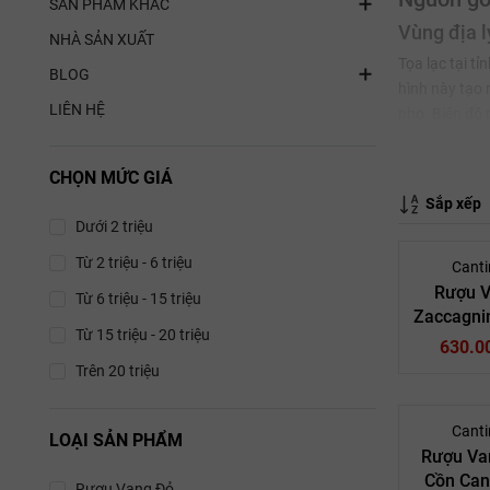
SẢN PHẨM KHÁC
Vùng địa l
NHÀ SẢN XUẤT
Tọa lạc tại tỉ
BLOG
hình này tạo 
LIÊN HỆ
nho. Biên độ 
cao trong khi
CHỌN MỨC GIÁ
Loại đất (S
Sắp xếp
Cấu trúc địa 
Dưới 2 triệu
quả, buộc bộ 
Từ 2 triệu - 6 triệu
nguồn cung cấ
Canti
Rượu V
Từ 6 triệu - 15 triệu
Các giốn
Zaccagni
Từ 15 triệu - 20 triệu
D’Abr
Giống nho lin
630.0
Sangiovese th
Trên 20 triệu
trưng và nồng
năng phản án
Canti
LOẠI SẢN PHẨM
Rượu Va
Hệ thống
Cồn Can
Rượu Vang Đỏ