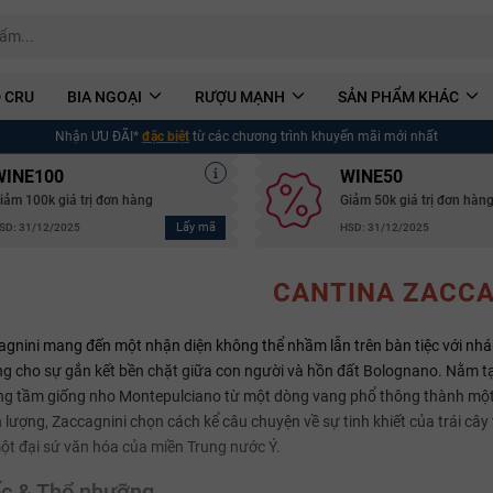
 CRU
BIA NGOẠI
RƯỢU MẠNH
SẢN PHẨM KHÁC
Nhận ƯU ĐÃI*
đặc biệt
từ các chương trình khuyến mãi mới nhất
WINE100
WINE50
iảm 100k giá trị đơn hàng
Giảm 50k giá trị đơn hàn
Lấy mã
SD: 31/12/2025
HSD: 31/12/2025
CANTINA ZACCA
gnini mang đến một nhận diện không thể nhầm lẫn trên bàn tiệc với nhán
g cho sự gắn kết bền chặt giữa con người và hồn đất Bolognano. Nằm tạ
ng tầm giống nho Montepulciano từ một dòng vang phổ thông thành một t
 lượng, Zaccagnini chọn cách kể câu chuyện về sự tinh khiết của trái câ
ột đại sứ văn hóa của miền Trung nước Ý.
c & Thổ nhưỡng