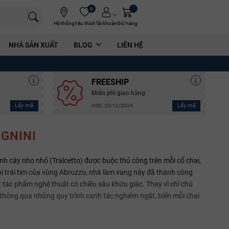
0
Hệ thống
Yêu thích
Tài khoản
Giỏ hàng
NHÀ SẢN XUẤT
BLOG
LIÊN HỆ
FREESHIP
g
Miễn phí giao hàng
Lấy mã
Lấy mã
HSD: 25/12/2024
GNINI
h cây nho nhỏ (Tralcetto) được buộc thủ công trên mỗi cổ chai,
i trái tim của vùng Abruzzo, nhà làm vang này đã thành công
ác phẩm nghệ thuật có chiều sâu khứu giác. Thay vì chỉ chú
y thông qua những quy trình canh tác nghiêm ngặt, biến mỗi chai