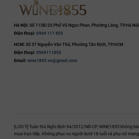
14.8%
Vị giác (P
15%
Cấu trúc rượu
acid vừa phải
15.5%
Hà Nội:
Số 113B/25 Phố Vũ Ngọc Phan, Phường Láng, TP.Hà Nội
khoảng 35 giâ
Điện thoại:
0969 111 855
16%
Nghệ thu
HCM:
Số 57 Nguyễn Văn Thủ, Phường Tân Định, TP.HCM
16.5%
Để trải nghiệ
Điện thoại:
0969111855
17%
có thể ướp lạ
Email:
wine1855.vn@gmail.com
19%
Về kết hợp t
20%
Thịt cừu 
Mì Ý sốt 
Pizza nướ
Phô mai 
(Ready to
[LƯU Ý] Tuân thủ Nghị định 94/2012/NĐ-CP, WINE1855 không bán r
mua trực tiếp. Không phục vụ người dưới 18 tuổi và phụ nữ mang 
Tại sao 