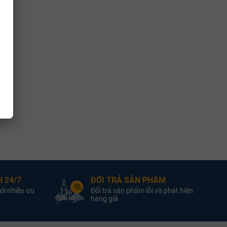
Blanc và Sémillon, thể hiện sự khoáng đạt và hương thơm sắc
 sinh thái hiện đại. Nho được thu hoạch thủ công hoàn toàn và
g trái không đạt chuẩn.
ặt ở mức 26–28°C để chiết xuất tannin một cách nhẹ nhàng nhất.
tháng trong thùng gỗ sồi Pháp (Allier và Nevers), với tỷ lệ thùng
t nhẹ trước khi đóng chai để bảo toàn tối đa các hạt hương thơm
 24/7
ĐỔI TRẢ SẢN PHẨM
ong suốt tuyệt đối và chân rượu chảy chậm (high viscosity) phản
ới nhiều ưu
Đổi trả sản phẩm lỗi và phát hiện
hàng giả