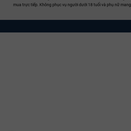
Vintage 
mua trực tiếp. Không phục vụ người dưới 18 tuổi và phụ nữ mang 
đoạn thưở
Tại sao 
Sở hữu một c
tiêu chuẩn qu
hợp nhất với 
Đặt mua ngay
Các sản 