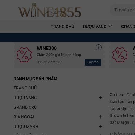
TRANG CHỦ
RƯỢU VANG
GRAND
WINE200
Giảm 200k giá trị đơn hàng
G
Lấy mã
HSD: 31/12/2025
H
DANH MỤC SẢN PHẨM
TRANG CHỦ
Château Cante
RƯỢU VANG
kiến tạo nên 
GRAND CRU
Tudor đặc tr
Brown là hành
BIA NGOẠI
đất Margaux.
RƯỢU MẠNH
Château 