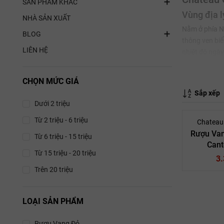
SẢN PHẨM KHÁC
Vùng địa l
NHÀ SẢN XUẤT
Nằm ở phía N
BLOG
thông ven biể
LIÊN HỆ
nhiệt độ ngày
động, tạo nê
CHỌN MỨC GIÁ
Loại đất (S
Sắp xếp
Bí mật của Ca
Dưới 2 triệu
dày từ vài mé
Từ 2 triệu - 6 triệu
tính phản xạ 
Chateau
nắng.
Rượu Van
Từ 6 triệu - 15 triệu
Cant
Các giốn
Từ 15 triệu - 20 triệu
3
Sự phối trộn
Trên 20 triệu
Sauvignon để
Cabernet 
LOẠI SẢN PHẨM
của lý ch
Van
Rượu Vang Đỏ