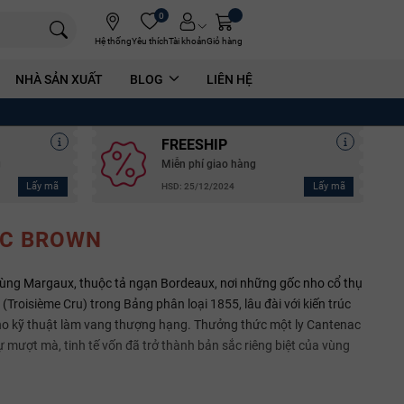
0
Hệ thống
Yêu thích
Tài khoản
Giỏ hàng
NHÀ SẢN XUẤT
BLOG
LIÊN HỆ
FREESHIP
g
Miễn phí giao hàng
Lấy mã
Lấy mã
HSD: 25/12/2024
C BROWN
vùng Margaux, thuộc tả ngạn Bordeaux, nơi những gốc nho cổ thụ
Troisième Cru) trong Bảng phân loại 1855, lâu đài với kiến trúc
ho kỹ thuật làm vang thượng hạng. Thưởng thức một ly Cantenac
mượt mà, tinh tế vốn đã trở thành bản sắc riêng biệt của vùng