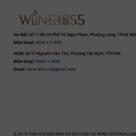
Tầng 1 (P
12L
14.7%
Margaux
14.8%
Tầng 2 (
15%
Tầng 3 (T
15.5%
Hà Nội:
Số 113B/25 Phố Vũ Ngọc Phan, Phường Láng, TP.Hà Nội
Vị giác (P
Điện thoại:
0969 111 855
16%
Cấu trúc Ful
HCM:
Số 57 Nguyễn Văn Thủ, Phường Tân Định, TP.HCM
16.5%
ở hậu vị. Acid
Điện thoại:
0969111855
17%
Email:
wine1855.vn@gmail.com
Nghệ thu
19%
Chọn ly:
S
20%
Cabernet
Nhiệt độ 
Decant:
Đ
Food Pair
cùng prote
[LƯU Ý] Tuân thủ Nghị định 94/2012/NĐ-CP, WINE1855 không bán r