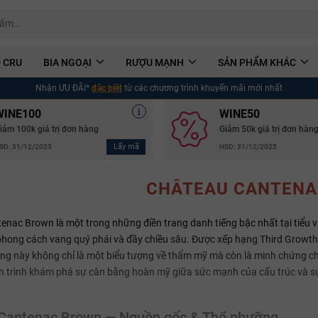
 CRU
BIA NGOẠI
RƯỢU MẠNH
SẢN PHẨM KHÁC
Nhận ƯU ĐÃI*
đặc biệt
từ các chương trình khuyến mãi mới nhất
WINE100
WINE50
iảm 100k giá trị đơn hàng
Giảm 50k giá trị đơn hàn
Lấy mã
SD: 31/12/2025
HSD: 31/12/2025
CHÂTEAU CANTENA
nac Brown là một trong những điền trang danh tiếng bậc nhất tại tiểu 
phong cách vang quý phái và đầy chiều sâu. Được xếp hạng Third Growth (
ưng này không chỉ là một biểu tượng về thẩm mỹ mà còn là minh chứng c
 trình khám phá sự cân bằng hoàn mỹ giữa sức mạnh của cấu trúc và sự 
Cantenac Brown — Nguồn gốc & Thổ nhưỡng