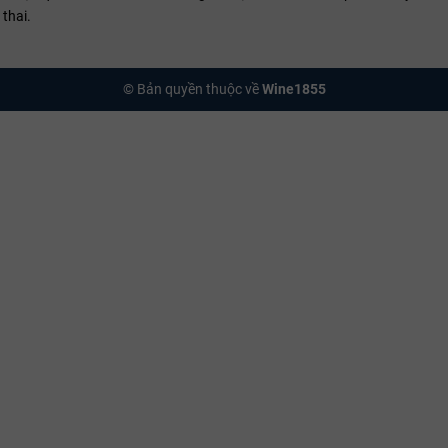
recommendation:
Cantenac Brown có tiềm năng lưu giữ từ 20–40 năm. C
thai.
ng thức tuyệt vời nhất.
chọn WINE1855?
© Bản quyền thuộc về
Wine1855
hai Château Cantenac Brown tại WINE1855 là sở hữu sản phẩm nhập kh
ốc tế để duy trì nguyên vẹn tiềm năng lão hóa. Đội ngũ chuyên gia của c
khẩu vị và mục đích sưu tầm.
 để trải nghiệm tinh hoa Margaux tại WINE1855.
phẩm Château Cantenac Brown