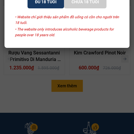
ĐỦ 18 TUỔI
CHƯA 18 TUỔI
• Website chỉ giới thiệu sản phẩm đồ uống có cồn cho người trên
SẢN PHẨM LIÊN QUAN
18 tuổi.
• The website only introduces alcoholic beverage products for
people over 18 years old.
- 23%
- 17%
San Marzano
Kim Crawford
Rượu Vang Sessantanni
Kim Crawford Pinot Noir
Primitivo Di Manduria |
Vang 60 Primitivo
1.235.000₫
600.000₫
1.595.000₫
726.000₫
Xem thêm
Lịch sử Château Duhart-Milon
Château Duhart-Milon ban đầu được gọi đơn giản là Chateau