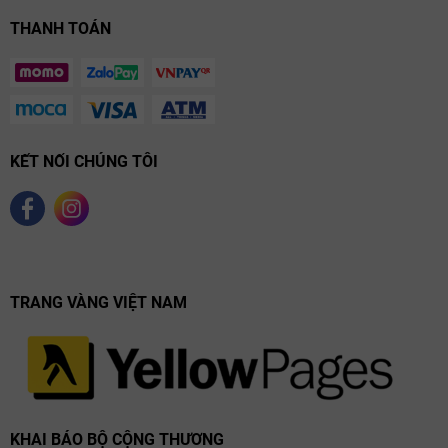
phòng đóng thùng và kho chứa thùng.
THANH TOÁN
Trong khoảng thời gian từ năm 1970 đến năm 2000, các vườn
nho đã tăng gần gấp đôi diện tích! Ngoài ra, họ còn xây dựng các
hầm rượu mới, cải tạo và hiện đại hóa các cơ sở nấu rượu của
mình vào năm 2003. Đến năm 2008, rượu của Duhart Milon đã
tăng lên về chất lượng, tầm vóc và giá cả.
Phần lớn sự tăng giá là do liên kết với Chateau Lafite Rothschild,
KẾT NỐI CHÚNG TÔI
vào thời điểm đó, đã trở thành loại rượu có nhu cầu sưu tầm cao
nhất ở Trung Quốc. Vào thời điểm niên vụ 2015 được cung cấp,
giá đã giảm xuống mức phải chăng hơn.
Duhart Milon đã hoàn thành việc xây dựng các hầm rượu và
phòng chứa thùng mới vào năm 2020. Lần đầu tiên các hầm
rượu hiện đại mới cho phép bất động sản phát triển trên một
TRANG VÀNG VIỆT NAM
thửa đất bằng cách lựa chọn thửa đất. Kết quả có thể thấy rõ
ràng với loại rượu cổ điển năm 2020 thể hiện độ chính xác, đặc
trưng và sự phấn khích hơn trong rượu.
KHAI BÁO BỘ CỘNG THƯƠNG