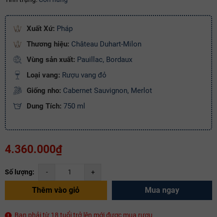
Ngày hết hạn:
Điều kiện:
Xuất Xứ:
Pháp
Copy mã và nhập mã ở trang
THANH TOÁN
bạn nhé!
Thương hiệu:
Château Duhart-Milon
Vùng sản xuất:
Pauillac, Bordaux
Loại vang:
Rượu vang đỏ
Giống nho:
Cabernet Sauvignon, Merlot
Dung Tích:
750 ml
4.360.000₫
Số lượng:
-
+
Thêm vào giỏ
Mua ngay
Bạn phải từ 18 tuổi trở lên mới được mua rượu