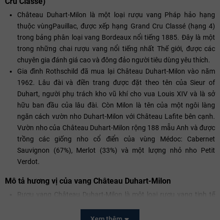
Cru Classé)
Château Duhart-Milon là một loại rượu vang Pháp hảo hạng
thuộc vùngPauillac, được xếp hạng Grand Cru Classé (hạng 4)
trong bảng phân loại vang Bordeaux nổi tiếng 1885. Đây là một
trong những chai rượu vang nổi tiếng nhất Thế giới, được các
chuyên gia đánh giá cao và đông đảo người tiêu dùng yêu thích.
Gia đình Rothschild đã mua lại Château Duhart-Milon vào năm
1962. Lâu đài và điền trang được đặt theo tên của Sieur of
Duhart, người phụ trách kho vũ khí cho vua Louis XIV và là sở
hữu ban đầu của lâu đài. Còn Milon là tên của một ngôi làng
ngăn cách vườn nho Duhart-Milon với Château Lafite bên cạnh.
Vườn nho của Château Duhart-Milon rộng 188 mẫu Anh và được
trồng các giống nho cổ điển của vùng Médoc: Cabernet
Sauvignon (67%), Merlot (33%) và một lượng nhỏ nho Petit
Verdot.
Mô tả hương vị của vang Château Duhart-Milon
Rượu vang Château Duhart-Milon là một loại rượu vang tinh tế
với hương thơm của gỗ sồi nổi bật nhưng theo cách nhẹ nhàng
tinh tế chứ không lấn át các mùi khác. Sau khi để rượu vang thở 1
Xem thêm