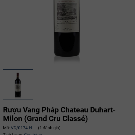
Rượu Vang Pháp Chateau Duhart-
Milon (Grand Cru Classé)
Mã giảm giá:
Mã:
VD/0174-H
(1 đánh giá)
Tình trạng:
Còn hàng