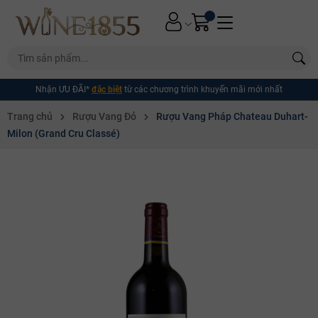
Nhận ƯU ĐÃI*
đặc biệt
từ các chương trình khuyến mãi mới nhất
Trang chủ
Rượu Vang Đỏ
Rượu Vang Pháp Chateau Duhart-
Milon (Grand Cru Classé)