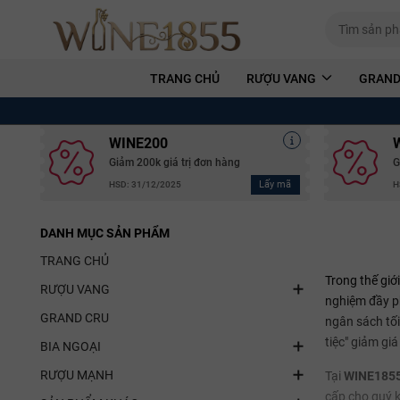
TRANG CHỦ
RƯỢU VANG
GRAND
WINE200
Giảm 200k giá trị đơn hàng
G
Lấy mã
HSD: 31/12/2025
H
DANH MỤC SẢN PHẨM
TRANG CHỦ
Trong thế giớ
RƯỢU VANG
nghiệm đầy p
GRAND CRU
ngân sách tối
tiệc" giảm giá
BIA NGOẠI
RƯỢU MẠNH
Tại
WINE185
cấp cho quý 