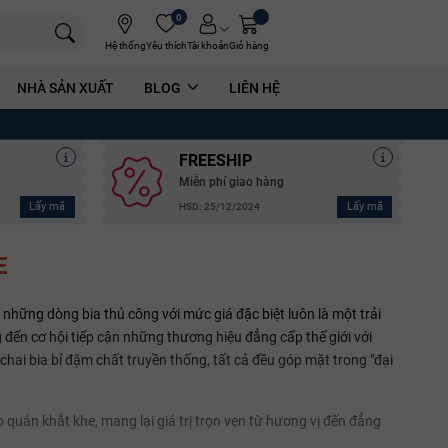
0
Hệ thống
Yêu thích
Tài khoản
Giỏ hàng
NHÀ SẢN XUẤT
BLOG
LIÊN HỆ
FREESHIP
g
Miễn phí giao hàng
Lấy mã
Lấy mã
HSD: 25/12/2024
E
 những dòng bia thủ công với mức giá đặc biệt luôn là một trải
ến cơ hội tiếp cận những thương hiệu đẳng cấp thế giới với
ai bia bỉ đậm chất truyền thống, tất cả đều góp mặt trong "đại
quản khắt khe, mang lại giá trị trọn vẹn từ hương vị đến đẳng