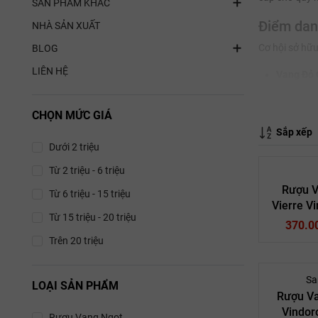
SẢN PHẨM KHÁC
Điểm danh
NHÀ SẢN XUẤT
Cơ hội sở hữu
BLOG
LIÊN HỆ
Vang Đỏ 
mức giá g
CHỌN MỨC GIÁ
Vang Trắ
Sắp xếp
mọi cuộc 
Dưới 2 triệu
Bia Bỉ Th
Từ 2 triệu - 6 triệu
khuyến m
Rượu V
Từ 6 triệu - 15 triệu
Quà Tặng
Vierre Vi
Từ 15 triệu - 20 triệu
hỗ trợ qu
370.0
Trên 20 triệu
Tại sao b
Săn sale tại 
Sa
LOẠI SẢN PHẨM
Rượu V
Chất l
Vindor
Vang Ý
giấy t
Rượu Vang Ngọt