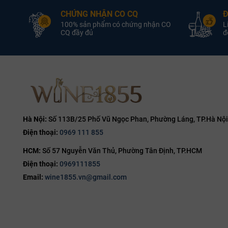
CHỨNG NHẬN CO CQ
Đ
5L
14.1%
100% sản phẩm có chứng nhận CO
L
6L
CQ đầy đủ
đổ
14.2%
9L
14.5%
12L
14.7%
14.8%
15%
15.5%
Hà Nội:
Số 113B/25 Phố Vũ Ngọc Phan, Phường Láng, TP.Hà Nội
Điện thoại:
0969 111 855
16%
HCM:
Số 57 Nguyễn Văn Thủ, Phường Tân Định, TP.HCM
16.5%
Điện thoại:
0969111855
17%
Email:
wine1855.vn@gmail.com
19%
20%