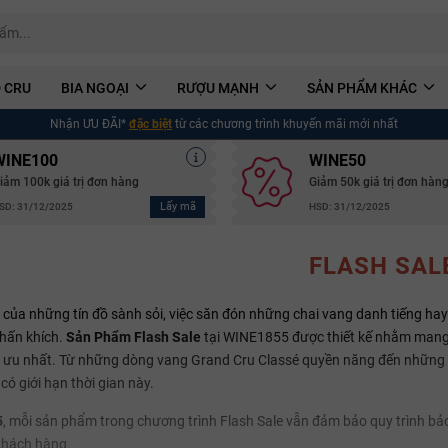
 CRU
BIA NGOẠI
RƯỢU MẠNH
SẢN PHẨM KHÁC
Nhận ƯU ĐÃI*
đặc biệt
từ các chương trình khuyến mãi mới nhất
WINE100
WINE50
iảm 100k giá trị đơn hàng
Giảm 50k giá trị đơn hàn
Lấy mã
SD: 31/12/2025
HSD: 31/12/2025
FLASH SAL
i của những tín đồ sành sỏi, việc săn đón những chai vang danh tiếng hay
hấn khích.
Sản Phẩm Flash Sale
tại WINE1855 được thiết kế nhằm mang đ
 ưu nhất. Từ những dòng vang Grand Cru Classé quyền năng đến những ch
 có giới hạn thời gian này.
5
, mỗi sản phẩm trong chương trình Flash Sale vẫn đảm bảo quy trình bảo 
khách hàng.