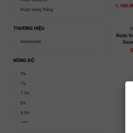
1.100.0
Chard
Rượu Vang Trắng
Greywa
Va
THƯƠNG HIỆU
G
Rượu V
Greywacke
Sauv
Loại vang:
Giống nho:
5
Nhà sản
NỒNG ĐỘ
Quốc gia: 
Marlbo
5%
7%
Rượu Vang
7.5%
: Sauvigno
: Greyw
8%
Greywack
: 
8.5%
Lịch sử t
: 13
10%
Thương hiệu 
theo tên của 
10.5%