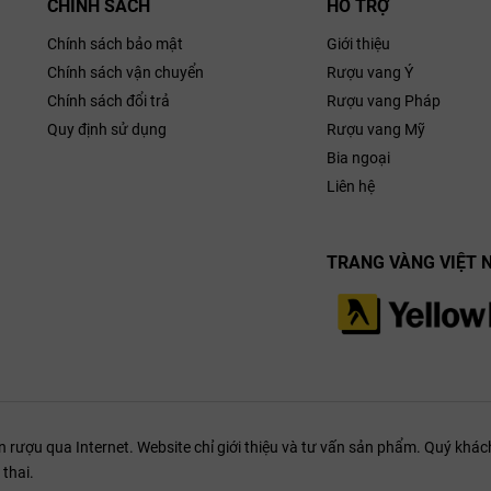
CHÍNH SÁCH
HỖ TRỢ
sở hữu khí hậu mát mẻ đặc trưng (cool climate wines) với số giờ nắng 
Chính sách bảo mật
Giới thiệu
 gió biển Địa Trung Hải (Pacific Ocean cooling & ocean influence) mang 
 dài thời gian treo trên cây của chùm nho. Quá trình chín chậm này giú
Chính sách vận chuyển
Rượu vang Ý
aromatic intensity) mà vẫn bảo tồn vẹn nguyên độ chua tự nhiên sống đ
Chính sách đổi trả
Rượu vang Pháp
Quy định sử dụng
Rượu vang Mỹ
g & terroir đặc trưng của New Zealand
Bia ngoại
arlborough, đặc biệt là tại vùng Rapaura và Brancott nơi Greywacke th
Liên hệ
 cổ bồi đắp. Lớp đá sỏi cằn cỗi, thoát nước cực nhanh này buộc rễ cây 
anh khiết tựa như sương mai (New Zealand terroir).
TRANG VÀNG VIỆT 
ượu qua Internet. Website chỉ giới thiệu và tư vấn sản phẩm. Quý khách
thai.