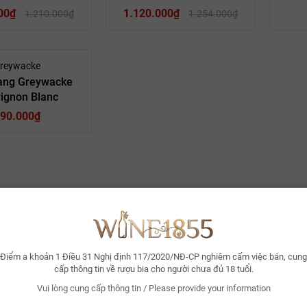
00₫
onnay
Giống nho:
1.120.000₫
Giống nho: Riesling
Giống
1.210.000₫
1.254.000₫
cke
Nhà sản xuất:
Nhà sản xuất: Greywacke
Nhà
ng New
Quốc gia:
Quốc gia: Vang New Zealand
Quốc g
Zealand
Nồng độ: 11.5 %
reywacke
14.0%
Nồng độ:
ang Greywacke
750ml
Quy cách:
ignon Blanc
 Rượu Vang Trắng
Rượu Vang Đỏ
Loại vang:
Rượu 
 Sauvignon Blanc
90.000₫
Pinot Noir
Giống nho:
 xuất: Greywacke
Greywacke
Nhà sản xuất:
Gr
Vang New Zealand
Vang New
Quốc gia:
rough, New
Zealand
Nồng độ: 14.0%
Zealand
13.5%
Nồng độ:
Niên vu: 2013
750ml
Dung tích:
 Trắng
Loại vang:
Chai vang Greywacke - New
n Blanc
Giống nho
acke
Nhà sản xuất
e Là Gì?
Vang New
Quốc gia
Điểm a khoản 1 Điều 31 Nghị định 117/2020/NĐ-CP nghiêm cấm việc bán, cung
Zealand
hương hiệu Greywacke
cấp thông tin về rượu bia cho người chưa đủ 18 tuổi.
.5% ABV*
Nồng độ
Greywacke được thành lập vào năm 2009 tại vùng Marlborough, New Zeal
Vui lòng cung cấp thông tin / Please provide your information
loại đá trầm tích xám cứng, cằn cỗi phủ đầy khắp các vườn nho và dòng s