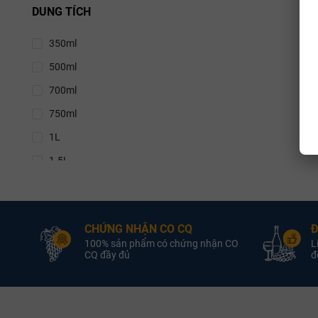
DUNG TÍCH
thổ nhưỡng, 
11%
Kevin Judd
350ml
11.5%
Người đứng s
500ml
11.9%
Kevin Judd là
700ml
12%
nhà
Cloudy B
Greywacke, d
750ml
12.5%
Hành trình 
1L
13%
Tại vùng Marl
1.5L
13.5%
giới hạn, can
3L
13.8%
Greywacke hướ
4.5L
14%
Marlboro
CHỨNG NHẬN CO CQ
Đ
5L
14.1%
100% sản phẩm có chứng nhận CO
L
Marlborou
6L
CQ đầy đủ
đổ
14.2%
Marlborough t
9L
14.5%
70% sản lượn
12L
14.7%
Khí hậu N