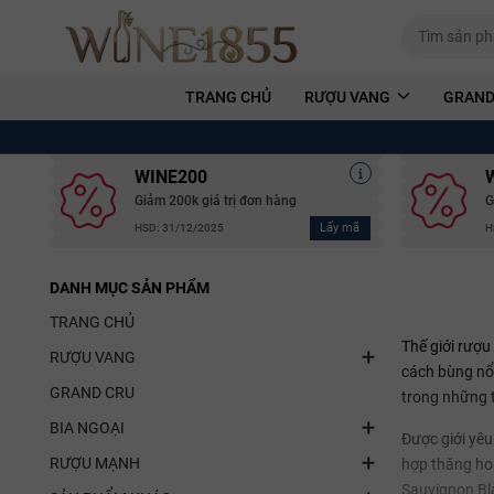
TRANG CHỦ
RƯỢU VANG
GRAND
WINE200
Giảm 200k giá trị đơn hàng
G
Lấy mã
HSD: 31/12/2025
H
DANH MỤC SẢN PHẨM
TRANG CHỦ
Thế giới rượu
RƯỢU VANG
cách bùng nổ,
GRAND CRU
trong những 
BIA NGOẠI
Được giới yêu
RƯỢU MẠNH
hợp thăng hoa
Sauvignon Bla