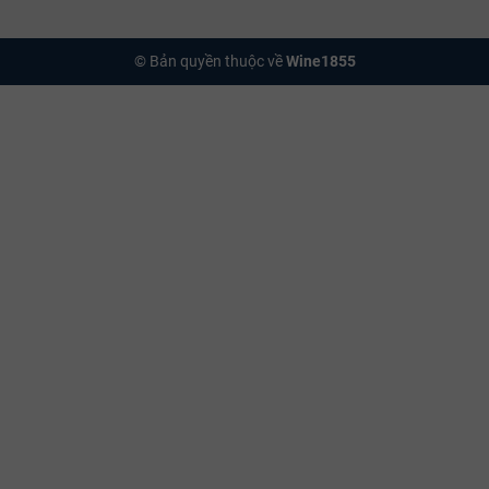
© Bản quyền thuộc về
Wine1855
Vườn nho nhà Greywa