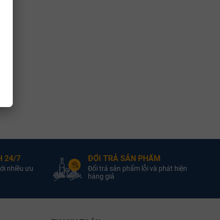
dd
– nhà làm vang trưởng huyền thoại kiêm nhiếp ảnh gia tài hoa.
gắn bó 25 năm đầu tiên và trực tiếp tạo nên di sản quốc tế cho
n đã rời Cloudy Bay để thành lập dự án cá nhân mang tên
vignon Blanc chuyên sâu (Sauvignon Blanc expertise).
ì mở rộng quy mô công nghiệp, xưởng vang tập trung vào số lượng
phân khúc vang trắng cao cấp (premium white wine positioning),
 lại sự ngạc nhiên lớn cho giới chuyên môn toàn cầu.
 24/7
ĐỔI TRẢ SẢN PHẨM
ới nhiều ưu
Đổi trả sản phẩm lỗi và phát hiện
hàng giả
 Đây là vùng trồng nho lớn nhất và quan trọng nhất, chiếm hơn