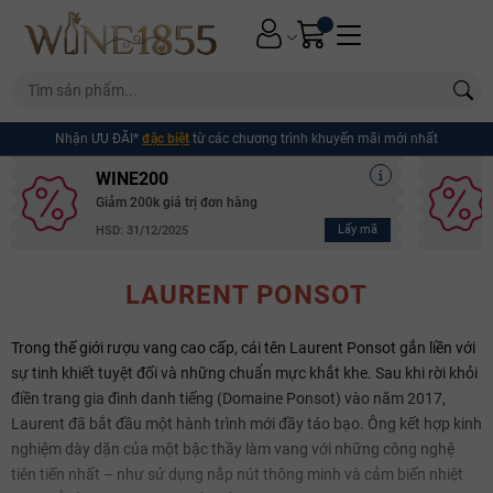
Nhận ƯU ĐÃI*
đặc biệt
từ các chương trình khuyến mãi mới nhất
WINE200
Giảm 200k giá trị đơn hàng
Lấy mã
HSD: 31/12/2025
LAURENT PONSOT
Trong thế giới rượu vang cao cấp, cái tên Laurent Ponsot gắn liền với
sự tinh khiết tuyệt đối và những chuẩn mực khắt khe. Sau khi rời khỏi
điền trang gia đình danh tiếng (Domaine Ponsot) vào năm 2017,
Laurent đã bắt đầu một hành trình mới đầy táo bạo. Ông kết hợp kinh
nghiệm dày dặn của một bậc thầy làm vang với những công nghệ
tiên tiến nhất – như sử dụng nắp nút thông minh và cảm biến nhiệt