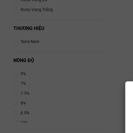
Bianco 
Rượu Vang Trắng
Terre Ne
Carri
C
THƯƠNG HIỆU
Gr
12
Terre Nere
Rượu vang 
NỒNG ĐỘ
5%
7%
7.5%
8%
8.5%
10%
10.5%