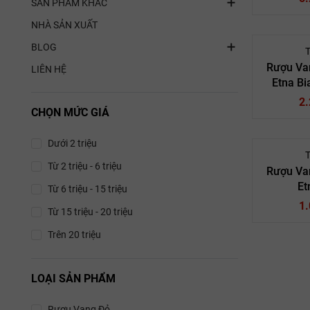
SẢN PHẨM KHÁC
Vigna D
NHÀ SẢN XUẤT
BLOG
T
Rượu Va
LIÊN HỆ
Etna Bi
Rượu 
Rượu Va
2
CHỌN MỨC GIÁ
Terre Ne
N
Dưới 2 triệu
T
14
Từ 2 triệu - 6 triệu
Rượu Va
Et
Rượu 
Từ 6 triệu - 15 triệu
Terre N
Rượu
1
Từ 15 triệu - 20 triệu
Calder
Prephyllo
Trên 20 triệu
Terre Ne
Carr
13
LOẠI SẢN PHẨM
Rượu 
Rượu vang 
Rượu
Rượu Vang Đỏ