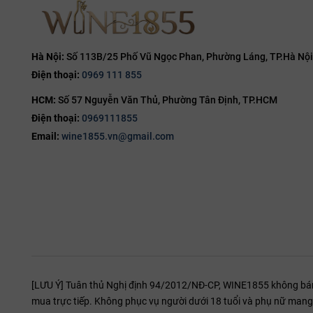
14.8%
15%
15.5%
Hà Nội:
Số 113B/25 Phố Vũ Ngọc Phan, Phường Láng, TP.Hà Nội
Điện thoại:
0969 111 855
16%
HCM:
Số 57 Nguyễn Văn Thủ, Phường Tân Định, TP.HCM
16.5%
Điện thoại:
0969111855
17%
Email:
wine1855.vn@gmail.com
19%
20%
[LƯU Ý] Tuân thủ Nghị định 94/2012/NĐ-CP, WINE1855 không bán r
mua trực tiếp. Không phục vụ người dưới 18 tuổi và phụ nữ mang 