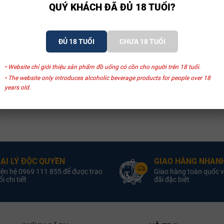
QUÝ KHÁCH ĐÃ ĐỦ 18 TUỔI?
ĐỦ 18 TUỔI
CHƯA 18 TUỔI
• Website chỉ giới thiệu sản phẩm đồ uống có cồn cho người trên 18 tuổi.
• The website only introduces alcoholic beverage products for people over 18
years old.
ẠI LÝ ĐỘC QUYỀN
GIAO HÀNG NHANH
iên hệ 0969 111 855 để được trao
Giao hàng toàn quốc v
i chi tiết
đãi đặc biệt