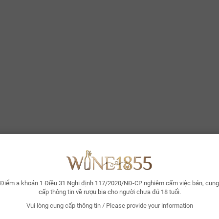
Calderara Sottana
Trắng
Bianco Montalto
re
Nhà Sản Xuất:
cante,
Giống Nho:
atarratto, Inzolia,
ecanico, Minnella
.5% ABV
Nồng Độ:
750ml
Dung Tích:
Ý Terre Nere Etna
Bianco
Điểm a khoản 1 Điều 31 Nghị định 117/2020/NĐ-CP nghiêm cấm việc bán, cung
cấp thông tin về rượu bia cho người chưa đủ 18 tuổi.
Vui lòng cung cấp thông tin / Please provide your information