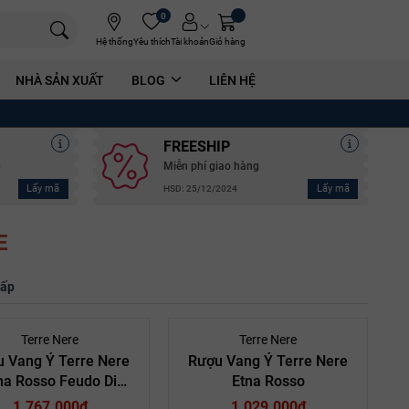
0
Hệ thống
Yêu thích
Tài khoản
Giỏ hàng
NHÀ SẢN XUẤT
BLOG
LIÊN HỆ
FREESHIP
g
Miễn phí giao hàng
Lấy mã
Lấy mã
HSD: 25/12/2024
E
hấp
Terre Nere
Terre Nere
 Vang Ý Terre Nere
Rượu Vang Ý Terre Nere
na Rosso Feudo Di
Etna Rosso
Mezzo
1.767.000₫
1.029.000₫