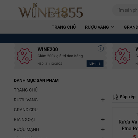
TRANG CHỦ
RƯỢU VANG
GRAND
WINE200
Giảm 200k giá trị đơn hàng
G
Lấy mã
HSD: 31/12/2025
H
DANH MỤC SẢN PHẨM
TRANG CHỦ
Sắp xếp
RƯỢU VANG
GRAND CRU
T
BIA NGOẠI
Rượu Va
Etna R
RƯỢU MẠNH
Sottana P
5