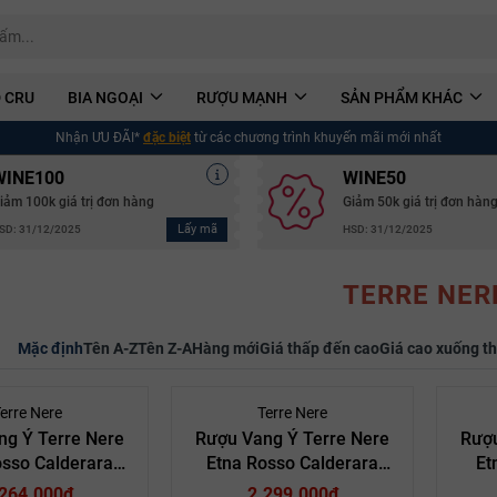
 CRU
BIA NGOẠI
RƯỢU MẠNH
SẢN PHẨM KHÁC
Nhận ƯU ĐÃI*
đặc biệt
từ các chương trình khuyến mãi mới nhất
WINE100
WINE50
iảm 100k giá trị đơn hàng
Giảm 50k giá trị đơn hàn
Lấy mã
SD: 31/12/2025
HSD: 31/12/2025
TERRE NER
Mặc định
Tên A-Z
Tên Z-A
Hàng mới
Giá thấp đến cao
Giá cao xuống t
erre Nere
Terre Nere
ng Ý Terre Nere
Rượu Vang Ý Terre Nere
Rượu
osso Calderara
Etna Rosso Calderara
Et
rephylloxera “La
Sottana
.264.000₫
2.299.000₫