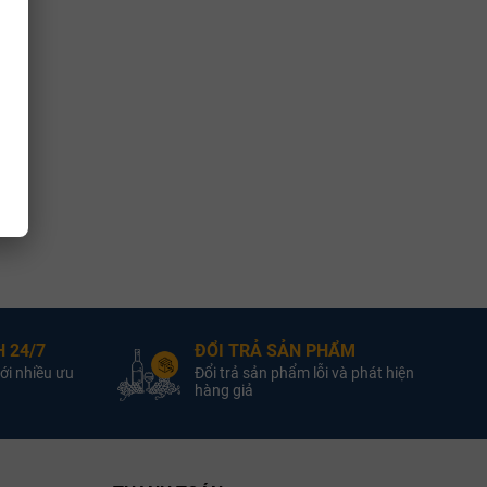
 24/7
ĐỔI TRẢ SẢN PHẨM
ới nhiều ưu
Đổi trả sản phẩm lỗi và phát hiện
hàng giả