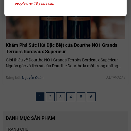
people over 18 years old.
Khám Phá Sức Hút Đặc Biệt của Dourthe NO1 Grands
Terroirs Bordeaux Supérieur
Giới thiệu về Dourthe NO1 Grands Terroirs Bordeaux Supérieur
Nguồn gốc và lịch sử của Dourthe Dourthe là một trong những
nhà...
Đăng bởi:
Nguyễn Quân
23/05/2024
1
2
3
4
5
6
DANH MỤC SẢN PHẨM
TRANG CHỦ