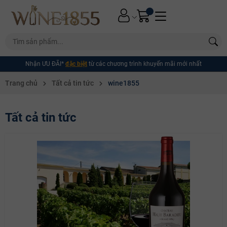
Nhận ƯU ĐÃI*
đặc biệt
từ các chương trình khuyến mãi mới nhất
Trang chủ
Tất cả tin tức
wine1855
Tất cả tin tức