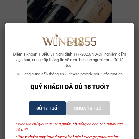
Khám Phá Vị Ngọt Ngào của Bordeaux: Dourthe NO1
Graves
Điểm a khoản 1 Điều 31 Nghị định 117/2020/NĐ-CP nghiêm cấm
việc bán, cung cấp thông tin về rượu bia cho người chưa đủ 18
Giới thiệu Bordeaux và vùng Graves Bordeaux, một trong những
tuổi.
điểm đến hàng đầu trên bản đồ rượu vang thế giới, nằm...
Vui lòng cung cấp thông tin / Please provide your information
Đăng bởi:
Nguyễn Quân
29/05/2024
QUÝ KHÁCH ĐÃ ĐỦ 18 TUỔI?
ĐỦ 18 TUỔI
CHƯA 18 TUỔI
• Website chỉ giới thiệu sản phẩm đồ uống có cồn cho người trên
18 tuổi.
• The website only introduces alcoholic beverage products for